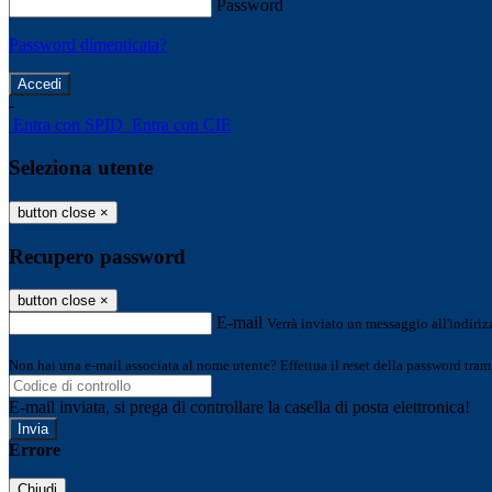
Password
Password dimenticata?
-
Entra con SPID
Entra con CIE
Seleziona utente
button close
×
Recupero password
button close
×
E-mail
Verrà inviato un messaggio all'indirizz
Non hai una e-mail associata al nome utente? Effettua il reset della password tram
E-mail inviata, si prega di controllare la casella di posta elettronica!
Errore
Chiudi