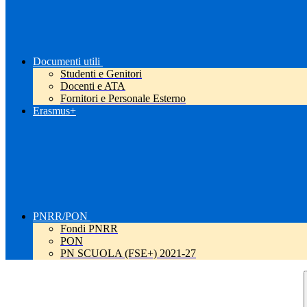
Documenti utili
Studenti e Genitori
Docenti e ATA
Fornitori e Personale Esterno
Erasmus+
PNRR/PON
Fondi PNRR
PON
PN SCUOLA (FSE+) 2021-27