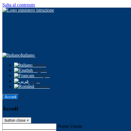
Salta al contenuto
Italiano
Italiano
English
Français
عربى
Română
Accedi
Accedi
button close
×
Nome Utente