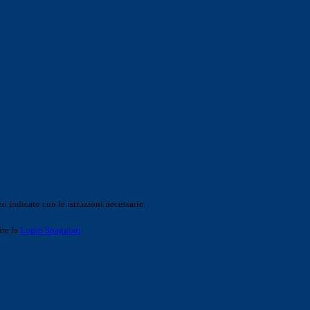
o indicato con le istruzioni necessarie.
ite la
Login Spaggiari