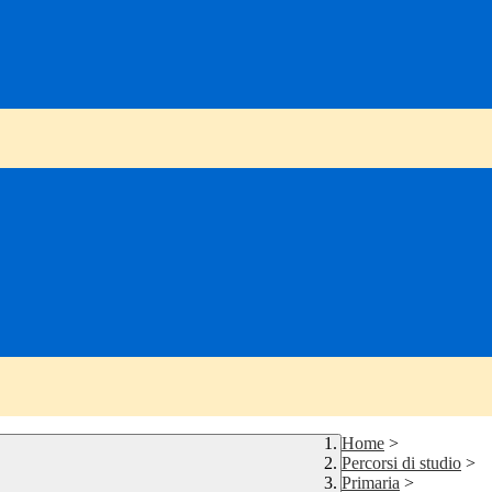
Home
>
Percorsi di studio
>
Primaria
>