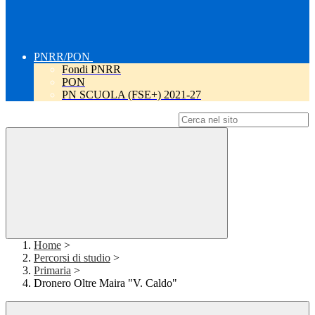
PNRR/PON
Fondi PNRR
PON
PN SCUOLA (FSE+) 2021-27
Campo di ricerca per le pagine del sito
Home
>
Percorsi di studio
>
Primaria
>
Dronero Oltre Maira "V. Caldo"