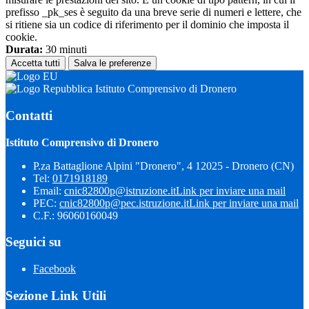
prefisso _pk_ses è seguito da una breve serie di numeri e lettere, che
si ritiene sia un codice di riferimento per il dominio che imposta il
cookie.
Durata:
30 minuti
Accetta tutti
Salva le preferenze
Istituto Comprensivo di Dronero
Contatti
Istituto Comprensivo di Dronero
P.za Battaglione Alpini "Dronero", 4 12025 - Dronero (CN)
Tel:
0171918189
Email:
cnic82800p@istruzione.it
Link per inviare una mail
PEC:
cnic82800p@pec.istruzione.it
Link per inviare una mail
C.F.: 96060160049
Seguici su
Facebook
Sezione Link Utili