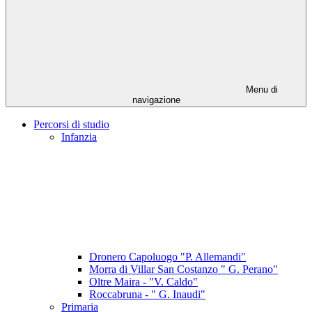
Menu di
navigazione
Percorsi di studio
Infanzia
Dronero Capoluogo "P. Allemandi"
Morra di Villar San Costanzo " G. Perano"
Oltre Maira - "V. Caldo"
Roccabruna - " G. Inaudi"
Primaria