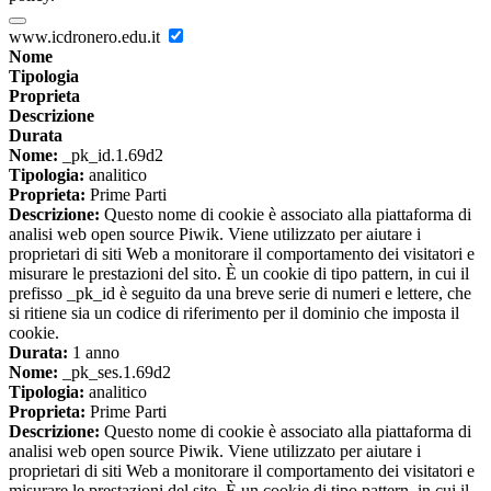
www.icdronero.edu.it
Nome
Tipologia
Proprieta
Descrizione
Durata
Nome:
_pk_id.1.69d2
Tipologia:
analitico
Proprieta:
Prime Parti
Descrizione:
Questo nome di cookie è associato alla piattaforma di
analisi web open source Piwik. Viene utilizzato per aiutare i
proprietari di siti Web a monitorare il comportamento dei visitatori e
misurare le prestazioni del sito. È un cookie di tipo pattern, in cui il
prefisso _pk_id è seguito da una breve serie di numeri e lettere, che
si ritiene sia un codice di riferimento per il dominio che imposta il
cookie.
Durata:
1 anno
Nome:
_pk_ses.1.69d2
Tipologia:
analitico
Proprieta:
Prime Parti
Descrizione:
Questo nome di cookie è associato alla piattaforma di
analisi web open source Piwik. Viene utilizzato per aiutare i
proprietari di siti Web a monitorare il comportamento dei visitatori e
misurare le prestazioni del sito. È un cookie di tipo pattern, in cui il