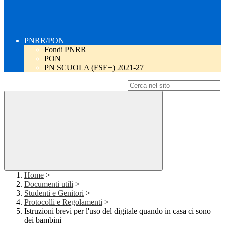
PNRR/PON
Fondi PNRR
PON
PN SCUOLA (FSE+) 2021-27
Campo di ricerca per le pagine del sito
Home
>
Documenti utili
>
Studenti e Genitori
>
Protocolli e Regolamenti
>
Istruzioni brevi per l'uso del digitale quando in casa ci sono
dei bambini