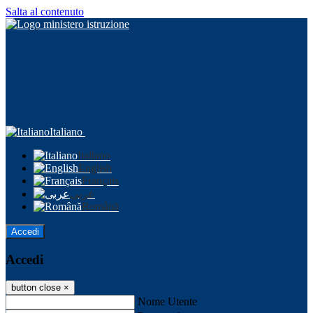
Salta al contenuto
Italiano
Italiano
English
Français
عربى
Română
Accedi
Accedi
button close
×
Nome Utente