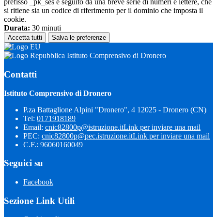
prefisso _pk_ses è seguito da una breve serie di numeri e lettere, che
si ritiene sia un codice di riferimento per il dominio che imposta il
cookie.
Durata:
30 minuti
Accetta tutti
Salva le preferenze
Istituto Comprensivo di Dronero
Contatti
Istituto Comprensivo di Dronero
P.za Battaglione Alpini "Dronero", 4 12025 - Dronero (CN)
Tel:
0171918189
Email:
cnic82800p@istruzione.it
Link per inviare una mail
PEC:
cnic82800p@pec.istruzione.it
Link per inviare una mail
C.F.: 96060160049
Seguici su
Facebook
Sezione Link Utili