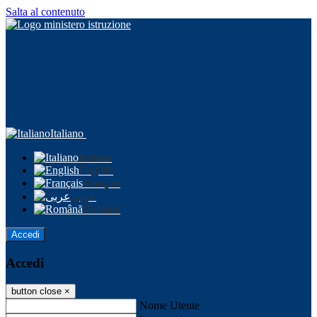
Salta al contenuto
Italiano
Italiano
English
Français
عربى
Română
Accedi
Accedi
button close
×
Nome Utente