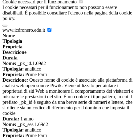
Cookie necessari per il funzionamento
I cookie necessari per il funzionamento non possono essere
disabilitati. È possibile consultare l'elenco nella pagina della cookie
policy.
www.icdronero.edu.it
Nome
Tipologia
Proprieta
Descrizione
Durata
Nome:
_pk_id.1.69d2
Tipologia:
analitico
Proprieta:
Prime Parti
Descrizione:
Questo nome di cookie è associato alla piattaforma di
analisi web open source Piwik. Viene utilizzato per aiutare i
proprietari di siti Web a monitorare il comportamento dei visitatori e
misurare le prestazioni del sito. È un cookie di tipo pattern, in cui il
prefisso _pk_id è seguito da una breve serie di numeri e lettere, che
si ritiene sia un codice di riferimento per il dominio che imposta il
cookie.
Durata:
1 anno
Nome:
_pk_ses.1.69d2
Tipologia:
analitico
Proprieta:
Prime Parti