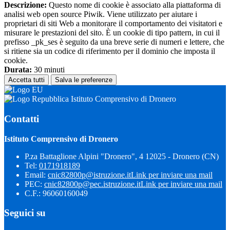
Descrizione:
Questo nome di cookie è associato alla piattaforma di
analisi web open source Piwik. Viene utilizzato per aiutare i
proprietari di siti Web a monitorare il comportamento dei visitatori e
misurare le prestazioni del sito. È un cookie di tipo pattern, in cui il
prefisso _pk_ses è seguito da una breve serie di numeri e lettere, che
si ritiene sia un codice di riferimento per il dominio che imposta il
cookie.
Durata:
30 minuti
Accetta tutti
Salva le preferenze
Istituto Comprensivo di Dronero
Contatti
Istituto Comprensivo di Dronero
P.za Battaglione Alpini "Dronero", 4 12025 - Dronero (CN)
Tel:
0171918189
Email:
cnic82800p@istruzione.it
Link per inviare una mail
PEC:
cnic82800p@pec.istruzione.it
Link per inviare una mail
C.F.: 96060160049
Seguici su