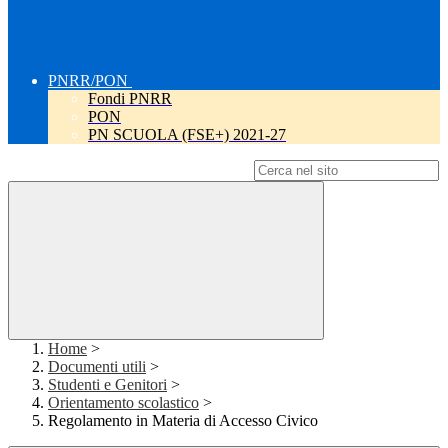
PNRR/PON
Fondi PNRR
PON
PN SCUOLA (FSE+) 2021-27
Campo di ricerca per le pagine del sito
Home
>
Documenti utili
>
Studenti e Genitori
>
Orientamento scolastico
>
Regolamento in Materia di Accesso Civico