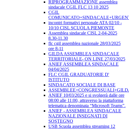
RIPROGRAMMAZIONE assemblea
sindacale CGIL FLC 13 10 2025
CGIL
COMUNICATO+SINDACALE+URGEN
incontri formativi personale ATA 02/10 -
10/10 CISL SCUOLA PIEMONTE
Assemblea sindacale CISL 2-04-2025
8.30-11.30
flc cgil assemblea nazionale 28/03/2025
ore 8-11
GILDA ASSEMBLEA SINDACALE
TERRITORIALE- ON LINE 27/03/2025
ANIEF ASSEMBLEA SINDACALE
04/04/2025
FLC CGIL GRADUATORIE D'
ISTITUTO
SINDACATO SOCIALE DI BASE
ASSEMBLEE+CONGRESSUALI+GILD
ANIEF 10/03/2025 e si svolgerà dalle ore
08:00 alle 11:00, attraverso la piattaforma
telematica denominata “Microsoft Teams”.
ANIEF - ASSEMBLEA SINDACALE
NAZIONALE INSEGNATI DI
SOSTEGNO
USB Scuola assemblea streaming 12