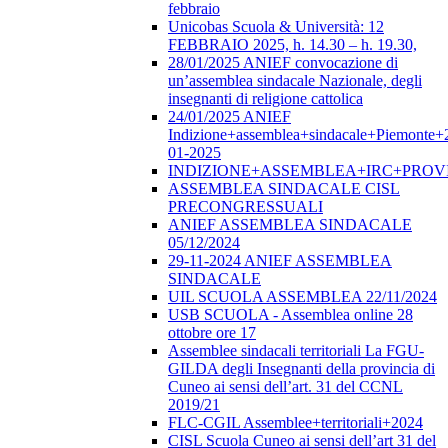
febbraio
Unicobas Scuola & Università: 12
FEBBRAIO 2025, h. 14.30 – h. 19.30,
28/01/2025 ANIEF convocazione di
un’assemblea sindacale Nazionale, degli
insegnanti di religione cattolica
24/01/2025 ANIEF
Indizione+assemblea+sindacale+Piemonte+
01-2025
INDIZIONE+ASSEMBLEA+IRC+PROV
ASSEMBLEA SINDACALE CISL
PRECONGRESSUALI
ANIEF ASSEMBLEA SINDACALE
05/12/2024
29-11-2024 ANIEF ASSEMBLEA
SINDACALE
UIL SCUOLA ASSEMBLEA 22/11/2024
USB SCUOLA - Assemblea online 28
ottobre ore 17
Assemblee sindacali territoriali La FGU-
GILDA degli Insegnanti della provincia di
Cuneo ai sensi dell’art. 31 del CCNL
2019/21
FLC-CGIL Assemblee+territoriali+2024
CISL Scuola Cuneo ai sensi dell’art 31 del