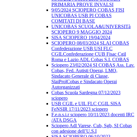
PRIMARIA PROVE INVALSI
9/05/2024 SCIOPERO COBAS FISI
UNICOBAS USB PI COBAS
COMITATI DI BASE
UNICOBAS SCUOLA&UNIVERSITà
SCIOPERO 9 MAGGIO 2024
SISA SCIOPERO 19/04/2024
SCIOPERO 08/03/2024 SLAI COBAS
Confederazione USB USI FLC
CGILConfederazione CUB Fisac Cgil
Roma e Lazio ADL Cobas S.I. COBAS
Sciopero 23/02/2024 SI COBAS Ass. Lav.
Cobas, Fed. Autisti Operai, LMO,
Sindacato Generale di Classe,
SlaiProlCobas e Sindacato Operai
Autorganizzati
Cobas Scuola Sardegna 07/12/2023
sciopero
USB CGIL e UIL FLC CGIL SISA
FeNSIR 17/11/2023 sciopero
F.e.n.s.i.r sciopero 10/11/2023 docenti IRC
/ATA DSGA
Sciopero Adl Varese, Cub, Sgb, SI Cobas
con adesione dell’U.S.I
SISA SCIOPERO 06/10/2023