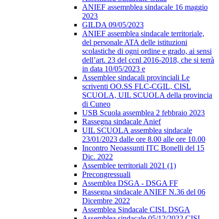
ANIEF assemnblea sindacale 16 maggio
2023
GILDA 09/05/2023
ANIEF assemblea sindacale territoriale,
del personale ATA delle istituzioni
scolastiche di ogni ordine e grado, ai sensi
dell’art. 23 del ccnl 2016-2018, che si terrà
in data 10/05/2023 e
Assemblee sindacali provinciali Le
scriventi OO.SS FLC-CGIL, CISL
SCUOLA, UIL SCUOLA della provincia
di Cuneo
USB Scuola assemblea 2 febbraio 2023
Rassegna sindacale Anief
UIL SCUOLA assemblea sindacale
23/01/2023 dalle ore 8.00 alle ore 10.00
Incontro Neoassunti ITC Bonelli del 15
Dic. 2022
Assemblee territoriali 2021 (1)
Precongressuali
Assemblea DSGA - DSGA FF
Rassegna sindacale ANIEF N.36 del 06
Dicembre 2022
Assemblea Sindacale CISL DSGA
Assemblea sindacale 05/12/2022 CISL