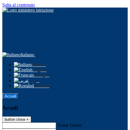
Salta al contenuto
Italiano
Italiano
English
Français
عربى
Română
Accedi
Accedi
button close
×
Nome Utente