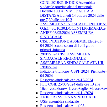
CCNL 2019/21 INDICE Assemblea
sindacale provinciale del personale
Docente e ATA IN MODALITA’ A
DISTANZA Lunedì 14 ottobre 2024 dalle
ore 7,30 alle ore 10,3
ASSEMBLEA.SINDACALE.UNICOBAS.o
O.h.14.30/16.30.DOCENTI.PRIMARI
ANIEF 03/05/2024 ASSEMBLEA
SINDACALE
CISL INDIZIONE ASSEMBLEE02-03-
04-2024 scuola secon di I e II grado -
primari -infanzia
29/04/2024 CISL ASSEMBLEA
SINDACALE REGIONALE
ASSEMBLEAA SINDACALE ATA UIL
19/04/2024
Indizione+riunione+CSPI+2024_Piemonte+
04-2024
Rassegna-sindacale-Anief-12-2024
FLC CGIL 25/03/2024 dalle ore 13 alle
16convocazione+_lavoro+agile_+lavoro+a+
Rassegna-sindacale-Anief-11-2024
ANIEF RASSEGNA SINDACALE
USB assemblea sindacale
Rassegna-sindacale-Anief-03-