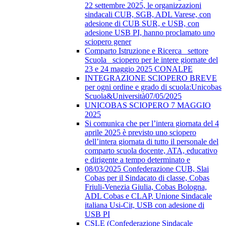
22 settembre 2025, le organizzazioni
sindacali CUB, SGB, ADL Varese, con
adesione di CUB SUR, e USB, con
adesione USB PI, hanno proclamato uno
sciopero gener
Comparto Istruzione e Ricerca_ settore
Scuola_ sciopero per le intere giornate del
23 e 24 maggio 2025 CONALPE
INTEGRAZIONE SCIOPERO BREVE
per ogni ordine e grado di scuola:Unicobas
Scuola&Università07/05/2025
UNICOBAS SCIOPERO 7 MAGGIO
2025
Si comunica che per l’intera giornata del 4
aprile 2025 è previsto uno sciopero
dell’intera giornata di tutto il personale del
comparto scuola docente, ATA, educativo
e dirigente a tempo determinato e
08/03/2025 Confederazione CUB, Slai
Cobas per il Sindacato di classe, Cobas
Friuli-Venezia Giulia, Cobas Bologna,
ADL Cobas e CLAP, Unione Sindacale
italiana Usi-Cit, USB con adesione di
USB PI
CSLE (Confederazione Sindacale