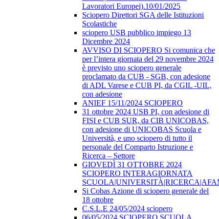
Lavoratori Europei).10/01/2025
Sciopero Direttori SGA delle Istituzioni
Scolastiche
sciopero USB pubblico impiego 13
Dicembre 2024
AVVISO DI SCIOPERO Si comunica che
per l’intera giornata del 29 novembre 2024
è previsto uno sciopero generale
proclamato da CUB - SGB, con adesione
di ADL Varese e CUB PI, da CGIL -UIL,
con adesione
ANIEF 15/11/2024 SCIOPERO
31 ottobre 2024 USB PI, con adesione di
FISI e CUB SUR, da CIB UNICOBAS,
con adesione di UNICOBAS Scuola e
Università, e uno sciopero di tutto il
personale del Comparto Istruzione e
Ricerca – Settore
GIOVEDÌ 31 OTTOBRE 2024
SCIOPERO INTERAGIORNATA
SCUOLA|UNIVERSITÀ|RICERCA|AF
Si Cobas Azione di sciopero generale del
18 ottobre
C.S.L.E 24/05/2024 sciopero
06/05/2024 SCIOPERO SCUOLA