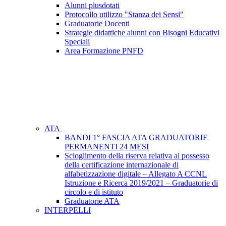
Alunni plusdotati
Protocollo utilizzo "Stanza dei Sensi"
Graduatorie Docenti
Strategie didattiche alunni con Bisogni Educativi
Speciali
Area Formazione PNFD
ATA
BANDI 1° FASCIA ATA GRADUATORIE
PERMANENTI 24 MESI
Scioglimento della riserva relativa al possesso
della certificazione internazionale di
alfabetizzazione digitale – Allegato A CCNL
Istruzione e Ricerca 2019/2021 – Graduatorie di
circolo e di istituto
Graduatorie ATA
INTERPELLI