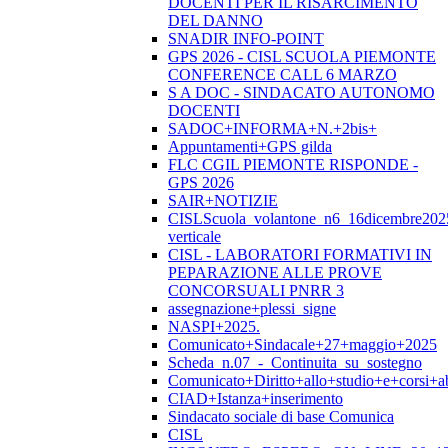
DOCENTI PER IL RISARCIMENTO
DEL DANNO
SNADIR INFO-POINT
GPS 2026 - CISL SCUOLA PIEMONTE
CONFERENCE CALL 6 MARZO
S A DOC - SINDACATO AUTONOMO
DOCENTI
SADOC+INFORMA+N.+2bis+
Appuntamenti+GPS gilda
FLC CGIL PIEMONTE RISPONDE -
GPS 2026
SAIR+NOTIZIE
CISLScuola_volantone_n6_16dicembre202
verticale
CISL - LABORATORI FORMATIVI IN
PEPARAZIONE ALLE PROVE
CONCORSUALI PNRR 3
assegnazione+plessi_signe
NASPI+2025.
Comunicato+Sindacale+27+maggio+2025
Scheda_n.07_-_Continuita_su_sostegno
Comunicato+Diritto+allo+studio+e+corsi+abi
CIAD+Istanza+inserimento
Sindacato sociale di base Comunica
CISL