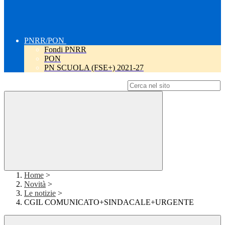
PNRR/PON
Fondi PNRR
PON
PN SCUOLA (FSE+) 2021-27
Campo di ricerca per le pagine del sito
Home
>
Novità
>
Le notizie
>
CGIL COMUNICATO+SINDACALE+URGENTE