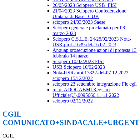
26/05/2023 Sciopero USB- FISI
21/04/2023 Sciopero Confederazione
Unitaria di Base –CUB
sciopero 24/03/2023 Saese
Sciopero generale proclamato per l’8
marzo 2023
Sciopero C.S.L.E. 24/25/02/2023 Nota-
USR-prot.-1639-del-16.02.2023
Anquap prosecuzione azioni di protesta 13
febbraio 14 marzo
Sciopero 10/02/2023 FISI
USB Sciopero 10/02/2023
Nota-USR-prot.17822-del-07.12.2022
sciopero 15/12/2022
sciopero 23 settembre integrazione Flc cgil
m_pi.AOOGABMI.Registro
Ufficiale(U).0095666.11-11-2022
sciopero 02/12/2022
CGIL
COMUNICATO+SINDACALE+URGENT
CGIL