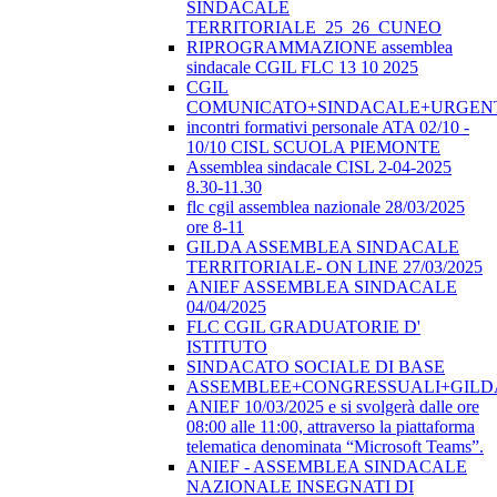
SINDACALE
TERRITORIALE_25_26_CUNEO
RIPROGRAMMAZIONE assemblea
sindacale CGIL FLC 13 10 2025
CGIL
COMUNICATO+SINDACALE+URGEN
incontri formativi personale ATA 02/10 -
10/10 CISL SCUOLA PIEMONTE
Assemblea sindacale CISL 2-04-2025
8.30-11.30
flc cgil assemblea nazionale 28/03/2025
ore 8-11
GILDA ASSEMBLEA SINDACALE
TERRITORIALE- ON LINE 27/03/2025
ANIEF ASSEMBLEA SINDACALE
04/04/2025
FLC CGIL GRADUATORIE D'
ISTITUTO
SINDACATO SOCIALE DI BASE
ASSEMBLEE+CONGRESSUALI+GILD
ANIEF 10/03/2025 e si svolgerà dalle ore
08:00 alle 11:00, attraverso la piattaforma
telematica denominata “Microsoft Teams”.
ANIEF - ASSEMBLEA SINDACALE
NAZIONALE INSEGNATI DI