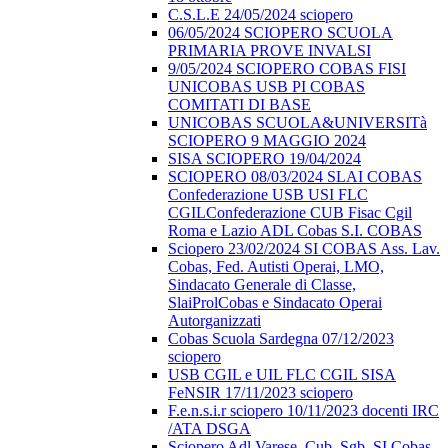
C.S.L.E 24/05/2024 sciopero
06/05/2024 SCIOPERO SCUOLA
PRIMARIA PROVE INVALSI
9/05/2024 SCIOPERO COBAS FISI
UNICOBAS USB PI COBAS
COMITATI DI BASE
UNICOBAS SCUOLA&UNIVERSITà
SCIOPERO 9 MAGGIO 2024
SISA SCIOPERO 19/04/2024
SCIOPERO 08/03/2024 SLAI COBAS
Confederazione USB USI FLC
CGILConfederazione CUB Fisac Cgil
Roma e Lazio ADL Cobas S.I. COBAS
Sciopero 23/02/2024 SI COBAS Ass. Lav.
Cobas, Fed. Autisti Operai, LMO,
Sindacato Generale di Classe,
SlaiProlCobas e Sindacato Operai
Autorganizzati
Cobas Scuola Sardegna 07/12/2023
sciopero
USB CGIL e UIL FLC CGIL SISA
FeNSIR 17/11/2023 sciopero
F.e.n.s.i.r sciopero 10/11/2023 docenti IRC
/ATA DSGA
Sciopero Adl Varese, Cub, Sgb, SI Cobas