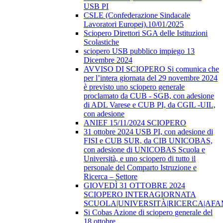
USB PI
CSLE (Confederazione Sindacale
Lavoratori Europei).10/01/2025
Sciopero Direttori SGA delle Istituzioni
Scolastiche
sciopero USB pubblico impiego 13
Dicembre 2024
AVVISO DI SCIOPERO Si comunica che
per l’intera giornata del 29 novembre 2024
è previsto uno sciopero generale
proclamato da CUB - SGB, con adesione
di ADL Varese e CUB PI, da CGIL -UIL,
con adesione
ANIEF 15/11/2024 SCIOPERO
31 ottobre 2024 USB PI, con adesione di
FISI e CUB SUR, da CIB UNICOBAS,
con adesione di UNICOBAS Scuola e
Università, e uno sciopero di tutto il
personale del Comparto Istruzione e
Ricerca – Settore
GIOVEDÌ 31 OTTOBRE 2024
SCIOPERO INTERAGIORNATA
SCUOLA|UNIVERSITÀ|RICERCA|AF
Si Cobas Azione di sciopero generale del
18 ottobre