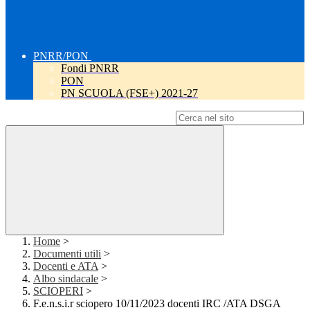
PNRR/PON
Fondi PNRR
PON
PN SCUOLA (FSE+) 2021-27
Campo di ricerca per le pagine del sito
Home
>
Documenti utili
>
Docenti e ATA
>
Albo sindacale
>
SCIOPERI
>
F.e.n.s.i.r sciopero 10/11/2023 docenti IRC /ATA DSGA