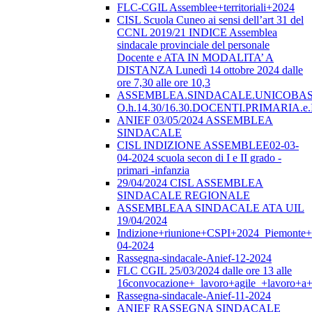
FLC-CGIL Assemblee+territoriali+2024
CISL Scuola Cuneo ai sensi dell’art 31 del
CCNL 2019/21 INDICE Assemblea
sindacale provinciale del personale
Docente e ATA IN MODALITA’ A
DISTANZA Lunedì 14 ottobre 2024 dalle
ore 7,30 alle ore 10,3
ASSEMBLEA.SINDACALE.UNICOBAS.o
O.h.14.30/16.30.DOCENTI.PRIMARI
ANIEF 03/05/2024 ASSEMBLEA
SINDACALE
CISL INDIZIONE ASSEMBLEE02-03-
04-2024 scuola secon di I e II grado -
primari -infanzia
29/04/2024 CISL ASSEMBLEA
SINDACALE REGIONALE
ASSEMBLEAA SINDACALE ATA UIL
19/04/2024
Indizione+riunione+CSPI+2024_Piemonte+
04-2024
Rassegna-sindacale-Anief-12-2024
FLC CGIL 25/03/2024 dalle ore 13 alle
16convocazione+_lavoro+agile_+lavoro+a+
Rassegna-sindacale-Anief-11-2024
ANIEF RASSEGNA SINDACALE