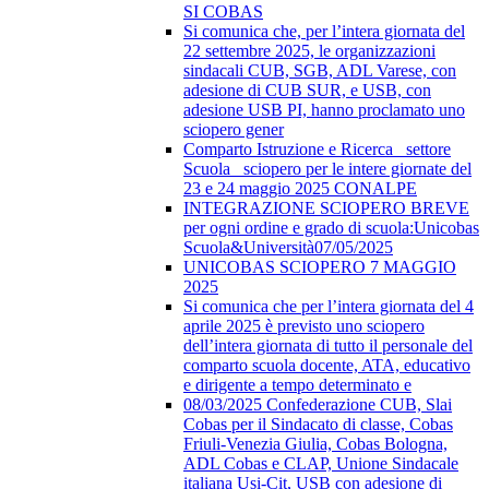
SI COBAS
Si comunica che, per l’intera giornata del
22 settembre 2025, le organizzazioni
sindacali CUB, SGB, ADL Varese, con
adesione di CUB SUR, e USB, con
adesione USB PI, hanno proclamato uno
sciopero gener
Comparto Istruzione e Ricerca_ settore
Scuola_ sciopero per le intere giornate del
23 e 24 maggio 2025 CONALPE
INTEGRAZIONE SCIOPERO BREVE
per ogni ordine e grado di scuola:Unicobas
Scuola&Università07/05/2025
UNICOBAS SCIOPERO 7 MAGGIO
2025
Si comunica che per l’intera giornata del 4
aprile 2025 è previsto uno sciopero
dell’intera giornata di tutto il personale del
comparto scuola docente, ATA, educativo
e dirigente a tempo determinato e
08/03/2025 Confederazione CUB, Slai
Cobas per il Sindacato di classe, Cobas
Friuli-Venezia Giulia, Cobas Bologna,
ADL Cobas e CLAP, Unione Sindacale
italiana Usi-Cit, USB con adesione di