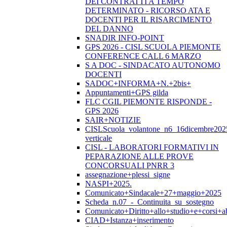
DEI CONTRATTI A TEMPO
DETERMINATO - RICORSO ATA E
DOCENTI PER IL RISARCIMENTO
DEL DANNO
SNADIR INFO-POINT
GPS 2026 - CISL SCUOLA PIEMONTE
CONFERENCE CALL 6 MARZO
S A DOC - SINDACATO AUTONOMO
DOCENTI
SADOC+INFORMA+N.+2bis+
Appuntamenti+GPS gilda
FLC CGIL PIEMONTE RISPONDE -
GPS 2026
SAIR+NOTIZIE
CISLScuola_volantone_n6_16dicembre202
verticale
CISL - LABORATORI FORMATIVI IN
PEPARAZIONE ALLE PROVE
CONCORSUALI PNRR 3
assegnazione+plessi_signe
NASPI+2025.
Comunicato+Sindacale+27+maggio+2025
Scheda_n.07_-_Continuita_su_sostegno
Comunicato+Diritto+allo+studio+e+corsi+abi
CIAD+Istanza+inserimento