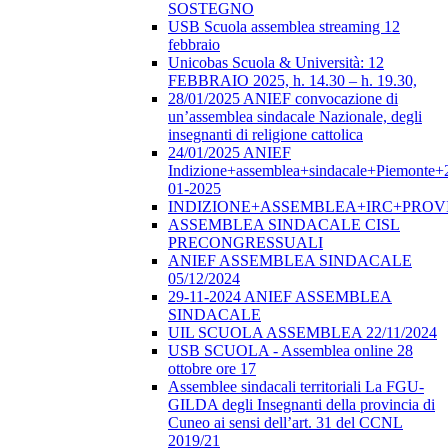
SOSTEGNO
USB Scuola assemblea streaming 12
febbraio
Unicobas Scuola & Università: 12
FEBBRAIO 2025, h. 14.30 – h. 19.30,
28/01/2025 ANIEF convocazione di
un’assemblea sindacale Nazionale, degli
insegnanti di religione cattolica
24/01/2025 ANIEF
Indizione+assemblea+sindacale+Piemonte+
01-2025
INDIZIONE+ASSEMBLEA+IRC+PROV
ASSEMBLEA SINDACALE CISL
PRECONGRESSUALI
ANIEF ASSEMBLEA SINDACALE
05/12/2024
29-11-2024 ANIEF ASSEMBLEA
SINDACALE
UIL SCUOLA ASSEMBLEA 22/11/2024
USB SCUOLA - Assemblea online 28
ottobre ore 17
Assemblee sindacali territoriali La FGU-
GILDA degli Insegnanti della provincia di
Cuneo ai sensi dell’art. 31 del CCNL
2019/21