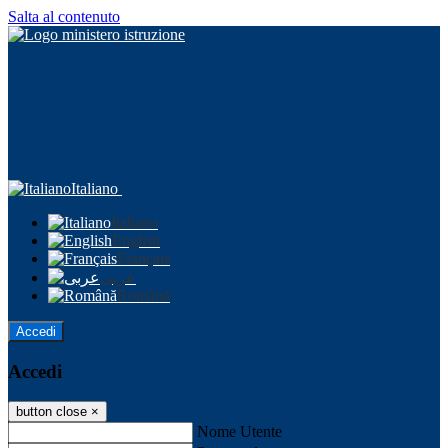
Salta al contenuto
Italiano
Italiano
English
Français
عربى
Română
Accedi
Accedi
button close
×
Nome Utente