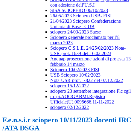
con adesione dell’U.S.I
SISA SCIOPERO 06/10/2023
26/05/2023 Sciopero USB- FISI
21/04/2023 Sciopero Confederazione
Unitaria di Base –CUB
sciopero 24/03/2023 Saese
Sciopero generale proclamato per l’8
marzo 2023
Sciopero C.S.L.E. 24/25/02/2023 Nota-
USR-prot.-1639-del-16.02.2023
Anquap prosecuzione azioni di protesta 13
febbraio 14 marzo
Sciopero 10/02/2023 FISI
USB Sciopero 10/02/2023
Nota-USR-prot.17822-del-07.12.2022
sciopero 15/12/2022
sciopero 23 settembre integrazione Flc cgil
m_pi.AOOGABMI.Registro
Ufficiale(U).0095666.11-11-2022
sciopero 02/12/2022
F.e.n.s.i.r sciopero 10/11/2023 docenti IRC
/ATA DSGA