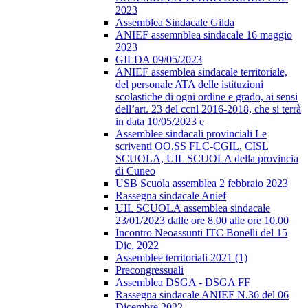
2023
Assemblea Sindacale Gilda
ANIEF assemnblea sindacale 16 maggio
2023
GILDA 09/05/2023
ANIEF assemblea sindacale territoriale,
del personale ATA delle istituzioni
scolastiche di ogni ordine e grado, ai sensi
dell’art. 23 del ccnl 2016-2018, che si terrà
in data 10/05/2023 e
Assemblee sindacali provinciali Le
scriventi OO.SS FLC-CGIL, CISL
SCUOLA, UIL SCUOLA della provincia
di Cuneo
USB Scuola assemblea 2 febbraio 2023
Rassegna sindacale Anief
UIL SCUOLA assemblea sindacale
23/01/2023 dalle ore 8.00 alle ore 10.00
Incontro Neoassunti ITC Bonelli del 15
Dic. 2022
Assemblee territoriali 2021 (1)
Precongressuali
Assemblea DSGA - DSGA FF
Rassegna sindacale ANIEF N.36 del 06
Dicembre 2022