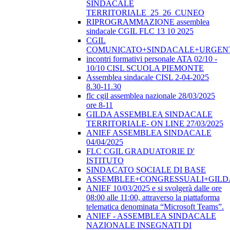
SINDACALE
TERRITORIALE_25_26_CUNEO
RIPROGRAMMAZIONE assemblea
sindacale CGIL FLC 13 10 2025
CGIL
COMUNICATO+SINDACALE+URGEN
incontri formativi personale ATA 02/10 -
10/10 CISL SCUOLA PIEMONTE
Assemblea sindacale CISL 2-04-2025
8.30-11.30
flc cgil assemblea nazionale 28/03/2025
ore 8-11
GILDA ASSEMBLEA SINDACALE
TERRITORIALE- ON LINE 27/03/2025
ANIEF ASSEMBLEA SINDACALE
04/04/2025
FLC CGIL GRADUATORIE D'
ISTITUTO
SINDACATO SOCIALE DI BASE
ASSEMBLEE+CONGRESSUALI+GILD
ANIEF 10/03/2025 e si svolgerà dalle ore
08:00 alle 11:00, attraverso la piattaforma
telematica denominata “Microsoft Teams”.
ANIEF - ASSEMBLEA SINDACALE
NAZIONALE INSEGNATI DI