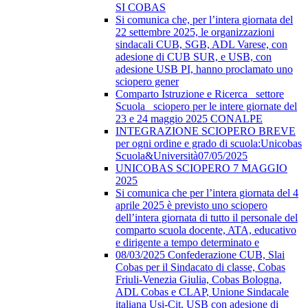
SI COBAS
Si comunica che, per l’intera giornata del
22 settembre 2025, le organizzazioni
sindacali CUB, SGB, ADL Varese, con
adesione di CUB SUR, e USB, con
adesione USB PI, hanno proclamato uno
sciopero gener
Comparto Istruzione e Ricerca_ settore
Scuola_ sciopero per le intere giornate del
23 e 24 maggio 2025 CONALPE
INTEGRAZIONE SCIOPERO BREVE
per ogni ordine e grado di scuola:Unicobas
Scuola&Università07/05/2025
UNICOBAS SCIOPERO 7 MAGGIO
2025
Si comunica che per l’intera giornata del 4
aprile 2025 è previsto uno sciopero
dell’intera giornata di tutto il personale del
comparto scuola docente, ATA, educativo
e dirigente a tempo determinato e
08/03/2025 Confederazione CUB, Slai
Cobas per il Sindacato di classe, Cobas
Friuli-Venezia Giulia, Cobas Bologna,
ADL Cobas e CLAP, Unione Sindacale
italiana Usi-Cit, USB con adesione di