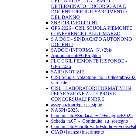
DEI CONTRATTI A TEMPO
DETERMINATO - RICORSO ATA E
DOCENTI PER IL RISARCIMENTO
DEL DANNO
SNADIR INFO-POINT
GPS 2026 - CISL SCUOLA PIEMONTE
CONFERENCE CALL 6 MARZO
S A DOC - SINDACATO AUTONOMO
DOCENTI
SADOC+INFORMA+N.+2bis+
Appuntamenti+GPS gilda
FLC CGIL PIEMONTE RISPONDE -
GPS 2026
SAIR+NOTIZIE
CISLScuola_volantone_n6_16dicembre202
verticale
CISL - LABORATORI FORMATIVI IN
PEPARAZIONE ALLE PROVE
CONCORSUALI PNRR 3
assegnazione+plessi_signe
NASPI+2025.
Comunicato+Sindacale+27+maggio+2025
Scheda_n.07_-_Continuita_su_sostegno
Comunicato+Diritto+allo+studio+e+corsi+abi
CIAD+Istanza+inserimento