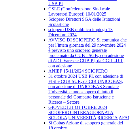
USB PI
CSLE (Confederazione Sindacale
Lavoratori Europei).10/01/2025
Sciopero Direttori SGA delle Istituzioni
Scolastiche
sciopero USB pubblico impiego 13
Dicembre 2024
AVVISO DI SCIOPERO Si comunica che
per l’intera giornata del 29 novembre 2024
è previsto uno sciopero generale
proclamato da CUB - SGB, con adesione
di ADL Varese e CUB PI, da CGIL -UIL,
con adesione
ANIEF 15/11/2024 SCIOPERO
31 ottobre 2024 USB PI, con adesione di
FISI e CUB SUR, da CIB UNICOBAS,
con adesione di UNICOBAS Scuola e
Università, e uno sciopero di tutto il
personale del Comparto Istruzione e
Ricerca – Settore
GIOVEDÌ 31 OTTOBRE 2024
SCIOPERO INTERAGIORNATA
SCUOLA|UNIVERSITÀ|RICERCA|AF
Si Cobas Azione di sciopero generale del
18 ottobre