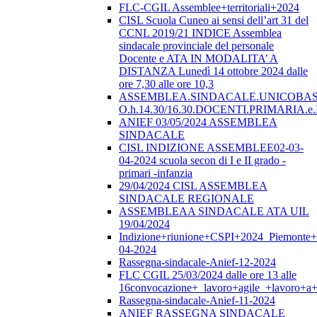
FLC-CGIL Assemblee+territoriali+2024
CISL Scuola Cuneo ai sensi dell’art 31 del
CCNL 2019/21 INDICE Assemblea
sindacale provinciale del personale
Docente e ATA IN MODALITA’ A
DISTANZA Lunedì 14 ottobre 2024 dalle
ore 7,30 alle ore 10,3
ASSEMBLEA.SINDACALE.UNICOBAS.o
O.h.14.30/16.30.DOCENTI.PRIMARI
ANIEF 03/05/2024 ASSEMBLEA
SINDACALE
CISL INDIZIONE ASSEMBLEE02-03-
04-2024 scuola secon di I e II grado -
primari -infanzia
29/04/2024 CISL ASSEMBLEA
SINDACALE REGIONALE
ASSEMBLEAA SINDACALE ATA UIL
19/04/2024
Indizione+riunione+CSPI+2024_Piemonte+
04-2024
Rassegna-sindacale-Anief-12-2024
FLC CGIL 25/03/2024 dalle ore 13 alle
16convocazione+_lavoro+agile_+lavoro+a+
Rassegna-sindacale-Anief-11-2024
ANIEF RASSEGNA SINDACALE