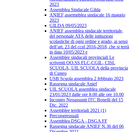
2023
Assemblea Sindacale Gilda
ANIEF assemnblea sindacale 16 maggio
2023
GILDA 09/05/2023
ANIEF assemblea sindacale territoriale,
del personale ATA delle istituzioni
scolastiche di ogni ordine e grado, ai sensi
dell’art. 23 del ccnl 2016-2018, che si terrà
in data 10/05/2023 e
Assemblee sindacali provinciali Le
scriventi OO.SS FLC-CGIL, CISL
SCUOLA, UIL SCUOLA della provincia
di Cuneo
USB Scuola assemblea 2 febbraio 2023
Rassegna sindacale Anief
UIL SCUOLA assemblea sindacale
23/01/2023 dalle ore 8.00 alle ore 10.00
Incontro Neoassunti ITC Bonelli del 15
Dic. 2022
Assemblee territoriali 2021 (1)
Precongressuali
Assemblea DSGA - DSGA FF
Rassegna sindacale ANIEF N.36 del 06
Dicembre 2022