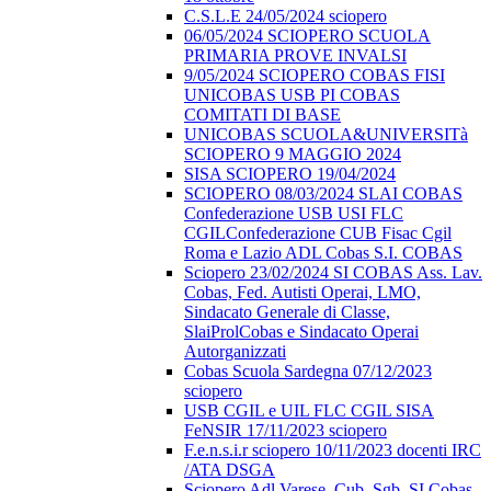
C.S.L.E 24/05/2024 sciopero
06/05/2024 SCIOPERO SCUOLA
PRIMARIA PROVE INVALSI
9/05/2024 SCIOPERO COBAS FISI
UNICOBAS USB PI COBAS
COMITATI DI BASE
UNICOBAS SCUOLA&UNIVERSITà
SCIOPERO 9 MAGGIO 2024
SISA SCIOPERO 19/04/2024
SCIOPERO 08/03/2024 SLAI COBAS
Confederazione USB USI FLC
CGILConfederazione CUB Fisac Cgil
Roma e Lazio ADL Cobas S.I. COBAS
Sciopero 23/02/2024 SI COBAS Ass. Lav.
Cobas, Fed. Autisti Operai, LMO,
Sindacato Generale di Classe,
SlaiProlCobas e Sindacato Operai
Autorganizzati
Cobas Scuola Sardegna 07/12/2023
sciopero
USB CGIL e UIL FLC CGIL SISA
FeNSIR 17/11/2023 sciopero
F.e.n.s.i.r sciopero 10/11/2023 docenti IRC
/ATA DSGA
Sciopero Adl Varese, Cub, Sgb, SI Cobas