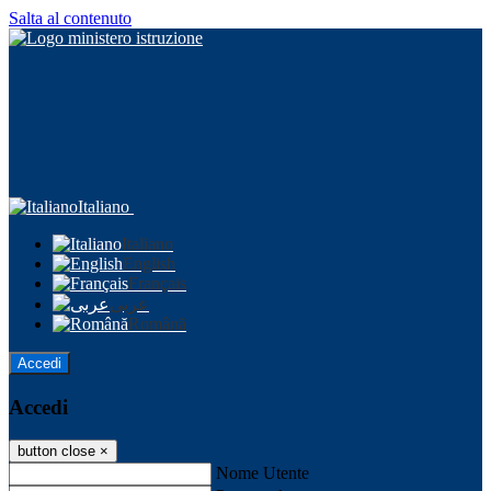
Salta al contenuto
Italiano
Italiano
English
Français
عربى
Română
Accedi
Accedi
button close
×
Nome Utente