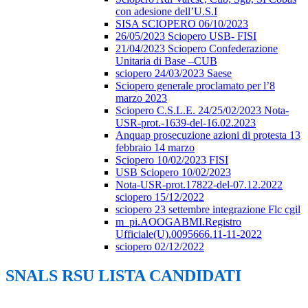
con adesione dell’U.S.I
SISA SCIOPERO 06/10/2023
26/05/2023 Sciopero USB- FISI
21/04/2023 Sciopero Confederazione
Unitaria di Base –CUB
sciopero 24/03/2023 Saese
Sciopero generale proclamato per l’8
marzo 2023
Sciopero C.S.L.E. 24/25/02/2023 Nota-
USR-prot.-1639-del-16.02.2023
Anquap prosecuzione azioni di protesta 13
febbraio 14 marzo
Sciopero 10/02/2023 FISI
USB Sciopero 10/02/2023
Nota-USR-prot.17822-del-07.12.2022
sciopero 15/12/2022
sciopero 23 settembre integrazione Flc cgil
m_pi.AOOGABMI.Registro
Ufficiale(U).0095666.11-11-2022
sciopero 02/12/2022
SNALS RSU LISTA CANDIDATI