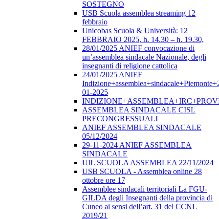
SOSTEGNO
USB Scuola assemblea streaming 12
febbraio
Unicobas Scuola & Università: 12
FEBBRAIO 2025, h. 14.30 – h. 19.30,
28/01/2025 ANIEF convocazione di
un’assemblea sindacale Nazionale, degli
insegnanti di religione cattolica
24/01/2025 ANIEF
Indizione+assemblea+sindacale+Piemonte+
01-2025
INDIZIONE+ASSEMBLEA+IRC+PROV
ASSEMBLEA SINDACALE CISL
PRECONGRESSUALI
ANIEF ASSEMBLEA SINDACALE
05/12/2024
29-11-2024 ANIEF ASSEMBLEA
SINDACALE
UIL SCUOLA ASSEMBLEA 22/11/2024
USB SCUOLA - Assemblea online 28
ottobre ore 17
Assemblee sindacali territoriali La FGU-
GILDA degli Insegnanti della provincia di
Cuneo ai sensi dell’art. 31 del CCNL
2019/21