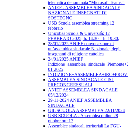
telematica denominata “Microsoft Teams”.
ANIEF - ASSEMBLEA SINDACALE
NAZIONALE INSEGNATI DI
SOSTEGNO
USB Scuola assemblea streaming 12
febbraio
Unicobas Scuola & Università: 12
FEBBRAIO 2025, h. 14.30 – h. 19.30,
28/01/2025 ANIEF convocazione di
un’assemblea sindacale Nazionale, degli
insegnanti di religione cattolica
24/01/2025 ANIEF
Indizione+assemblea+sindacale+Piemonte+
01-2025
INDIZIONE+ASSEMBLEA+IRC+PROV
ASSEMBLEA SINDACALE CISL
PRECONGRESSUALI
ANIEF ASSEMBLEA SINDACALE
05/12/2024
29-11-2024 ANIEF ASSEMBLEA
SINDACALE
UIL SCUOLA ASSEMBLEA 22/11/2024
USB SCUOLA - Assemblea online 28
ottobre ore 17
Assemblee sindacali territoriali La FGU-