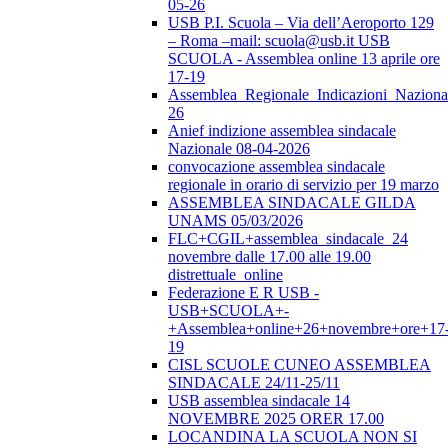
05-26
USB P.I. Scuola – Via dell’Aeroporto 129
– Roma –mail: scuola@usb.it USB
SCUOLA - Assemblea online 13 aprile ore
17-19
Assemblea_Regionale_Indicazioni_Nazional
26
Anief indizione assemblea sindacale
Nazionale 08-04-2026
convocazione assemblea sindacale
regionale in orario di servizio per 19 marzo
ASSEMBLEA SINDACALE GILDA
UNAMS 05/03/2026
FLC+CGIL+assemblea_sindacale_24
novembre dalle 17.00 alle 19.00
distrettuale_online
Federazione E R USB -
USB+SCUOLA+-
+Assemblea+online+26+novembre+ore+17
19
CISL SCUOLE CUNEO ASSEMBLEA
SINDACALE 24/11-25/11
USB assemblea sindacale 14
NOVEMBRE 2025 ORER 17.00
LOCANDINA LA SCUOLA NON SI