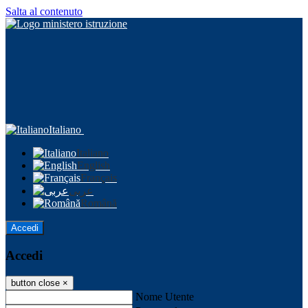
Salta al contenuto
Italiano
Italiano
English
Français
عربى
Română
Accedi
Accedi
button close
×
Nome Utente