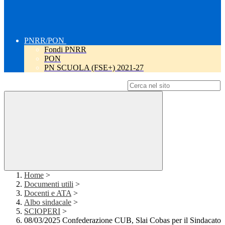
PNRR/PON
Fondi PNRR
PON
PN SCUOLA (FSE+) 2021-27
Campo di ricerca per le pagine del sito
Home
>
Documenti utili
>
Docenti e ATA
>
Albo sindacale
>
SCIOPERI
>
08/03/2025 Confederazione CUB, Slai Cobas per il Sindacato