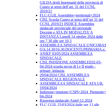
GILDA degli Insegnanti della provincia di
Cuneo ai sensi dell’art. 31 del CCNL
2019/21
FLC-CGIL Assemblee+territoriali+2024
CISL Scuola Cuneo ai sensi dell’art 31 del
CCNL 2019/21 INDICE Assemblea
sindacale provinciale del personale
Docente e ATA IN MODALITA’ A
DISTANZA Lunedì 14 ottobre 2024 dalle
ore 7,30 alle ore 10,3
ASSEMBLEA.SINDACALE.UNICOBAS.o
O.h.14.30/16.30.DOCENTI.PRIMARI
ANIEF 03/05/2024 ASSEMBLEA
SINDACALE
CISL INDIZIONE ASSEMBLEE02-03-
04-2024 scuola secon di I e II grado -
primari -infanzia
29/04/2024 CISL ASSEMBLEA
SINDACALE REGIONALE
ASSEMBLEAA SINDACALE ATA UIL
19/04/2024
Indizione+riunione+CSPI+2024_Piemonte+
04-2024
Rassegna-sindacale-Anief-12-2024
FLC CGIL 25/03/2024 dalle ore 13 alle