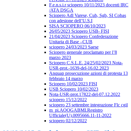
F.e.n.s.i.r sciopero 10/11/2023 docenti IRC
/ATA DSGA
Sciopero Adl Varese, Cub, Sgb, SI Cobas
con adesione dell’U.S.I
SISA SCIOPERO 06/10/2023
26/05/2023 Sciopero USB- FISI
21/04/2023 Sciopero Confederazione
Unitaria di Base –CUB
sciopero 24/03/2023 Saese
Sciopero generale proclamato per l’8
marzo 2023
Sciopero C.S.L.E. 24/25/02/2023 Nota-
USR-prot.-1639-del-16.02.2023
Anquap prosecuzione azioni di protesta 13
febbraio 14 marzo
Sciopero 10/02/2023 FISI
USB Sciopero 10/02/2023
Nota-USR-prot.17822-del-07.12.2022
sciopero 15/12/2022
sciopero 23 settembre integrazione Flc cgil
m_pi.AOOGABMI.Registro
Ufficiale(U).0095666.11-11-2022
sciopero 02/12/2022