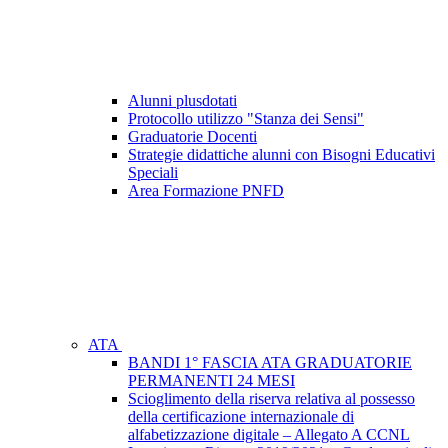
Alunni plusdotati
Protocollo utilizzo "Stanza dei Sensi"
Graduatorie Docenti
Strategie didattiche alunni con Bisogni Educativi
Speciali
Area Formazione PNFD
ATA
BANDI 1° FASCIA ATA GRADUATORIE
PERMANENTI 24 MESI
Scioglimento della riserva relativa al possesso
della certificazione internazionale di
alfabetizzazione digitale – Allegato A CCNL