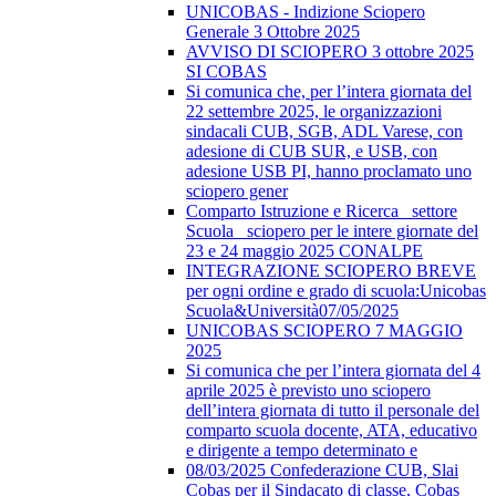
UNICOBAS - Indizione Sciopero
Generale 3 Ottobre 2025
AVVISO DI SCIOPERO 3 ottobre 2025
SI COBAS
Si comunica che, per l’intera giornata del
22 settembre 2025, le organizzazioni
sindacali CUB, SGB, ADL Varese, con
adesione di CUB SUR, e USB, con
adesione USB PI, hanno proclamato uno
sciopero gener
Comparto Istruzione e Ricerca_ settore
Scuola_ sciopero per le intere giornate del
23 e 24 maggio 2025 CONALPE
INTEGRAZIONE SCIOPERO BREVE
per ogni ordine e grado di scuola:Unicobas
Scuola&Università07/05/2025
UNICOBAS SCIOPERO 7 MAGGIO
2025
Si comunica che per l’intera giornata del 4
aprile 2025 è previsto uno sciopero
dell’intera giornata di tutto il personale del
comparto scuola docente, ATA, educativo
e dirigente a tempo determinato e
08/03/2025 Confederazione CUB, Slai
Cobas per il Sindacato di classe, Cobas