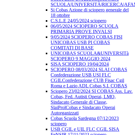
SCUOLA|UNIVERSITÀ|RICERCA|AF
Si Cobas Azione di sciopero generale del
18 ottobre
C.S.L.E 24/05/2024 sciopero
06/05/2024 SCIOPERO SCUOLA
PRIMARIA PROVE INVALSI
9/05/2024 SCIOPERO COBAS FISI
UNICOBAS USB PI COBAS
COMITATI DI BASE
UNICOBAS SCUOLA&UNIVERSITà
SCIOPERO 9 MAGGIO 2024
SISA SCIOPERO 19/04/2024
SCIOPERO 08/03/2024 SLAI COBAS
Confederazione USB USI FLC
CGILConfederazione CUB Fisac Cgil
Roma e Lazio ADL Cobas S.I. COBAS
Sciopero 23/02/2024 SI COBAS Ass. Lav.
Cobas, Fed. Autisti Operai, LMO,
Sindacato Generale di Classe,
SlaiProlCobas e Sindacato Operai
Autorganizzati
Cobas Scuola Sardegna 07/12/2023
sciopero
USB CGIL e UIL FLC CGIL SISA
FeNSIR 17/11/2023 sciopero