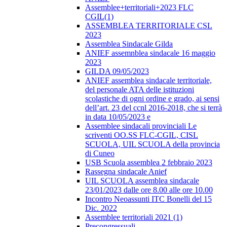
Assemblee+territoriali+2023 FLC
CGIL(1)
ASSEMBLEA TERRITORIALE CSL
2023
Assemblea Sindacale Gilda
ANIEF assemnblea sindacale 16 maggio
2023
GILDA 09/05/2023
ANIEF assemblea sindacale territoriale,
del personale ATA delle istituzioni
scolastiche di ogni ordine e grado, ai sensi
dell’art. 23 del ccnl 2016-2018, che si terrà
in data 10/05/2023 e
Assemblee sindacali provinciali Le
scriventi OO.SS FLC-CGIL, CISL
SCUOLA, UIL SCUOLA della provincia
di Cuneo
USB Scuola assemblea 2 febbraio 2023
Rassegna sindacale Anief
UIL SCUOLA assemblea sindacale
23/01/2023 dalle ore 8.00 alle ore 10.00
Incontro Neoassunti ITC Bonelli del 15
Dic. 2022
Assemblee territoriali 2021 (1)
Precongressuali