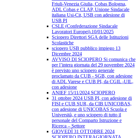
Friuli-Venezia Giulia, Cobas Bologna,
ADL Cobas e CLAP, Unione Sindacale
italiana Usi-Cit, USB con adesione di
USB PI
CSLE (Confederazione Sindacale
Lavoratori Europei).10/01/2025
Sciopero Direttori SGA delle Istituzioni
Scolastiche
sciopero USB pubblico impiego 13
Dicembre 2024
AVVISO DI SCIOPERO Si comunica che
per l’intera giornata del 29 novembre 2024
è previsto uno sciopero generale
proclamato da CUB - SGB, con adesione
di ADL Varese e CUB PI, da CGIL -UIL,
con adesione
ANIEF 15/11/2024 SCIOPERO
31 ottobre 2024 USB PI, con adesione di
FISI e CUB SUR, da CIB UNICOBAS,
con adesione di UNICOBAS Scuola e
Università, e uno sciopero di tutto il
personale del Comparto Istruzione e
Ricerca – Settore
GIOVEDÌ 31 OTTOBRE 2024
SCIOPERO INTERAGIORNATA