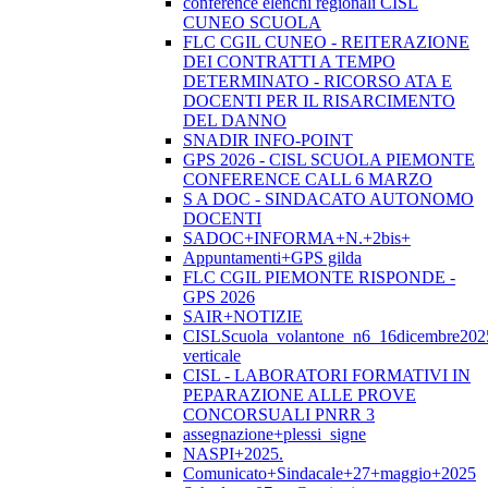
conference elenchi regionali CISL
CUNEO SCUOLA
FLC CGIL CUNEO - REITERAZIONE
DEI CONTRATTI A TEMPO
DETERMINATO - RICORSO ATA E
DOCENTI PER IL RISARCIMENTO
DEL DANNO
SNADIR INFO-POINT
GPS 2026 - CISL SCUOLA PIEMONTE
CONFERENCE CALL 6 MARZO
S A DOC - SINDACATO AUTONOMO
DOCENTI
SADOC+INFORMA+N.+2bis+
Appuntamenti+GPS gilda
FLC CGIL PIEMONTE RISPONDE -
GPS 2026
SAIR+NOTIZIE
CISLScuola_volantone_n6_16dicembre202
verticale
CISL - LABORATORI FORMATIVI IN
PEPARAZIONE ALLE PROVE
CONCORSUALI PNRR 3
assegnazione+plessi_signe
NASPI+2025.
Comunicato+Sindacale+27+maggio+2025