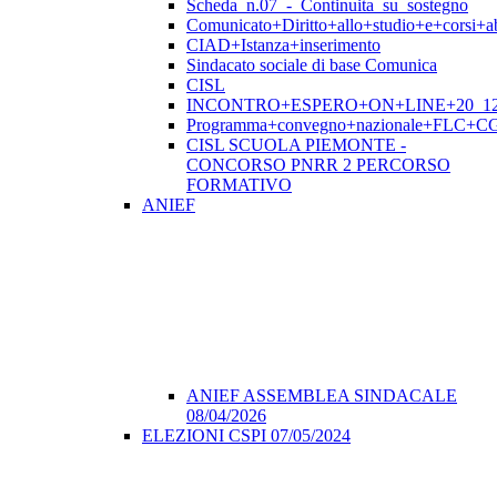
Scheda_n.07_-_Continuita_su_sostegno
Comunicato+Diritto+allo+studio+e+corsi+abi
CIAD+Istanza+inserimento
Sindacato sociale di base Comunica
CISL
INCONTRO+ESPERO+ON+LINE+20_12
Programma+convegno+nazionale+FLC+CGI
CISL SCUOLA PIEMONTE -
CONCORSO PNRR 2 PERCORSO
FORMATIVO
ANIEF
ANIEF ASSEMBLEA SINDACALE
08/04/2026
ELEZIONI CSPI 07/05/2024