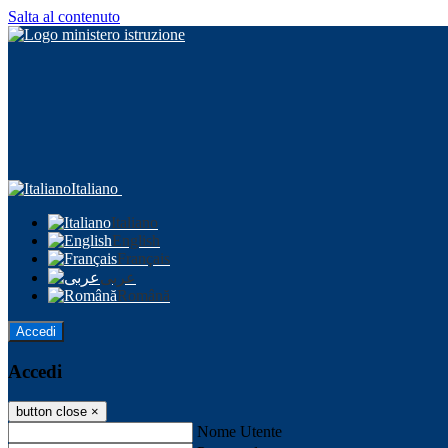
Salta al contenuto
Italiano
Italiano
English
Français
عربى
Română
Accedi
Accedi
button close
×
Nome Utente