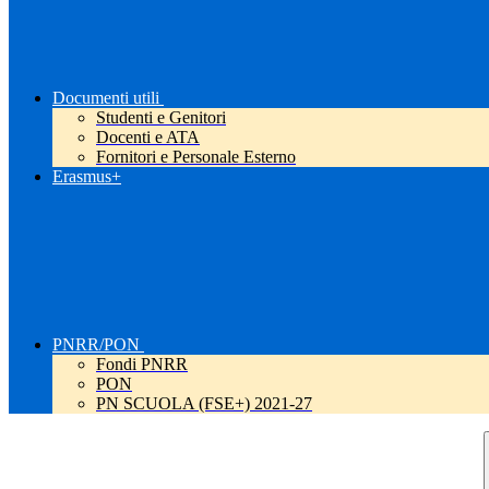
Documenti utili
Studenti e Genitori
Docenti e ATA
Fornitori e Personale Esterno
Erasmus+
PNRR/PON
Fondi PNRR
PON
PN SCUOLA (FSE+) 2021-27