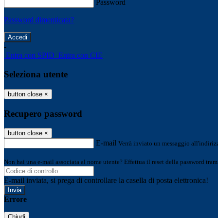
Password
Password dimenticata?
-
Entra con SPID
Entra con CIE
Seleziona utente
button close
×
Recupero password
button close
×
E-mail
Verrà inviato un messaggio all'indirizz
Non hai una e-mail associata al nome utente? Effettua il reset della password tram
E-mail inviata, si prega di controllare la casella di posta elettronica!
Errore
Chiudi