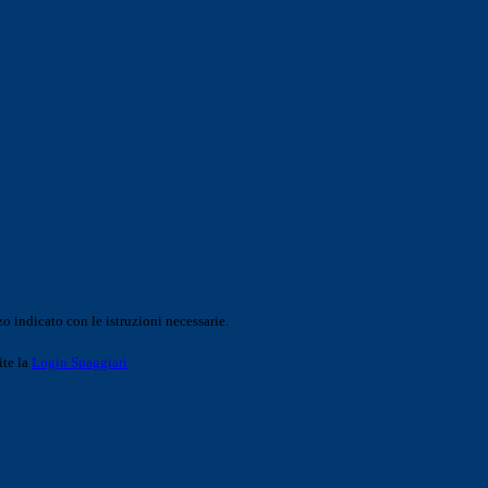
o indicato con le istruzioni necessarie.
ite la
Login Spaggiari