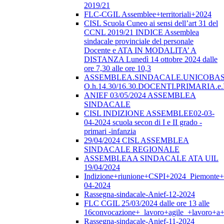
2019/21
FLC-CGIL Assemblee+territoriali+2024
CISL Scuola Cuneo ai sensi dell’art 31 del
CCNL 2019/21 INDICE Assemblea
sindacale provinciale del personale
Docente e ATA IN MODALITA’ A
DISTANZA Lunedì 14 ottobre 2024 dalle
ore 7,30 alle ore 10,3
ASSEMBLEA.SINDACALE.UNICOBAS.o
O.h.14.30/16.30.DOCENTI.PRIMARI
ANIEF 03/05/2024 ASSEMBLEA
SINDACALE
CISL INDIZIONE ASSEMBLEE02-03-
04-2024 scuola secon di I e II grado -
primari -infanzia
29/04/2024 CISL ASSEMBLEA
SINDACALE REGIONALE
ASSEMBLEAA SINDACALE ATA UIL
19/04/2024
Indizione+riunione+CSPI+2024_Piemonte+
04-2024
Rassegna-sindacale-Anief-12-2024
FLC CGIL 25/03/2024 dalle ore 13 alle
16convocazione+_lavoro+agile_+lavoro+a+
Rassegna-sindacale-Anief-11-2024