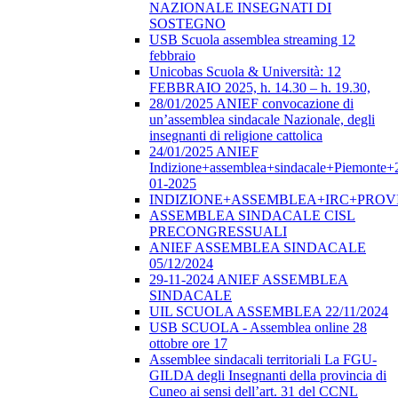
NAZIONALE INSEGNATI DI
SOSTEGNO
USB Scuola assemblea streaming 12
febbraio
Unicobas Scuola & Università: 12
FEBBRAIO 2025, h. 14.30 – h. 19.30,
28/01/2025 ANIEF convocazione di
un’assemblea sindacale Nazionale, degli
insegnanti di religione cattolica
24/01/2025 ANIEF
Indizione+assemblea+sindacale+Piemonte+
01-2025
INDIZIONE+ASSEMBLEA+IRC+PROV
ASSEMBLEA SINDACALE CISL
PRECONGRESSUALI
ANIEF ASSEMBLEA SINDACALE
05/12/2024
29-11-2024 ANIEF ASSEMBLEA
SINDACALE
UIL SCUOLA ASSEMBLEA 22/11/2024
USB SCUOLA - Assemblea online 28
ottobre ore 17
Assemblee sindacali territoriali La FGU-
GILDA degli Insegnanti della provincia di
Cuneo ai sensi dell’art. 31 del CCNL