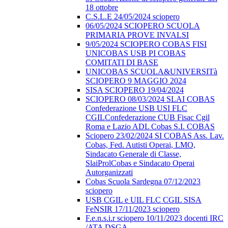
18 ottobre
C.S.L.E 24/05/2024 sciopero
06/05/2024 SCIOPERO SCUOLA
PRIMARIA PROVE INVALSI
9/05/2024 SCIOPERO COBAS FISI
UNICOBAS USB PI COBAS
COMITATI DI BASE
UNICOBAS SCUOLA&UNIVERSITà
SCIOPERO 9 MAGGIO 2024
SISA SCIOPERO 19/04/2024
SCIOPERO 08/03/2024 SLAI COBAS
Confederazione USB USI FLC
CGILConfederazione CUB Fisac Cgil
Roma e Lazio ADL Cobas S.I. COBAS
Sciopero 23/02/2024 SI COBAS Ass. Lav.
Cobas, Fed. Autisti Operai, LMO,
Sindacato Generale di Classe,
SlaiProlCobas e Sindacato Operai
Autorganizzati
Cobas Scuola Sardegna 07/12/2023
sciopero
USB CGIL e UIL FLC CGIL SISA
FeNSIR 17/11/2023 sciopero
F.e.n.s.i.r sciopero 10/11/2023 docenti IRC
/ATA DSGA