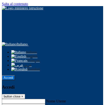
Salta al contenuto
Italiano
Italiano
English
Français
عربى
Română
Accedi
Accedi
button close
×
Nome Utente