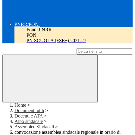
PNRR/PON
Fondi PNRR
PON
PN SCUOLA (FSE+) 2021-27
Campo di ricerca per le pagine del sito
Home
>
Documenti utili
>
Docenti e ATA
>
Albo sindacale
>
Assemblee Sindacali
>
convocazione assemblea sindacale regionale in orario di