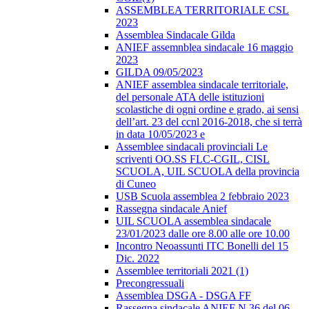
ASSEMBLEA TERRITORIALE CSL
2023
Assemblea Sindacale Gilda
ANIEF assemnblea sindacale 16 maggio
2023
GILDA 09/05/2023
ANIEF assemblea sindacale territoriale,
del personale ATA delle istituzioni
scolastiche di ogni ordine e grado, ai sensi
dell’art. 23 del ccnl 2016-2018, che si terrà
in data 10/05/2023 e
Assemblee sindacali provinciali Le
scriventi OO.SS FLC-CGIL, CISL
SCUOLA, UIL SCUOLA della provincia
di Cuneo
USB Scuola assemblea 2 febbraio 2023
Rassegna sindacale Anief
UIL SCUOLA assemblea sindacale
23/01/2023 dalle ore 8.00 alle ore 10.00
Incontro Neoassunti ITC Bonelli del 15
Dic. 2022
Assemblee territoriali 2021 (1)
Precongressuali
Assemblea DSGA - DSGA FF
Rassegna sindacale ANIEF N.36 del 06