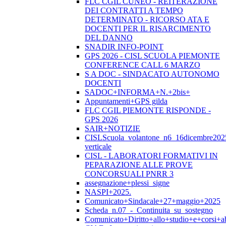
FLC CGIL CUNEO - REITERAZIONE
DEI CONTRATTI A TEMPO
DETERMINATO - RICORSO ATA E
DOCENTI PER IL RISARCIMENTO
DEL DANNO
SNADIR INFO-POINT
GPS 2026 - CISL SCUOLA PIEMONTE
CONFERENCE CALL 6 MARZO
S A DOC - SINDACATO AUTONOMO
DOCENTI
SADOC+INFORMA+N.+2bis+
Appuntamenti+GPS gilda
FLC CGIL PIEMONTE RISPONDE -
GPS 2026
SAIR+NOTIZIE
CISLScuola_volantone_n6_16dicembre202
verticale
CISL - LABORATORI FORMATIVI IN
PEPARAZIONE ALLE PROVE
CONCORSUALI PNRR 3
assegnazione+plessi_signe
NASPI+2025.
Comunicato+Sindacale+27+maggio+2025
Scheda_n.07_-_Continuita_su_sostegno
Comunicato+Diritto+allo+studio+e+corsi+abi