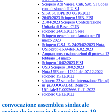
Sciopero Adl Varese, Cub, Sgb, SI Cobas
con adesione dell’U.S.I
SISA SCIOPERO 06/10/2023
26/05/2023 Sciopero USB- FISI
21/04/2023 Sciopero Confederazione
Unitaria di Base –CUB
sciopero 24/03/2023 Saese
Sciopero generale proclamato per l’8
marzo 2023
Sciopero C.S.L.E. 24/25/02/2023 Nota-
USR-prot.-1639-del-16.02.2023
Anquap prosecuzione azioni di protesta 13
febbraio 14 marzo
Sciopero 10/02/2023 FISI
USB Sciopero 10/02/2023
Nota-USR-prot.17822-del-07.12.2022
sciopero 15/12/2022
sciopero 23 settembre integrazione Flc cgil
m_pi.AOOGABMI.Registro
Ufficiale(U).0095666.11-11-2022
sciopero 02/12/2022
convocazione assemblea sindacale
regionale in orario di servizio per 19