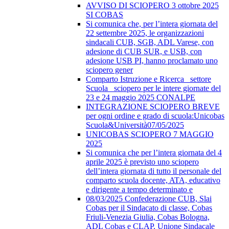
AVVISO DI SCIOPERO 3 ottobre 2025
SI COBAS
Si comunica che, per l’intera giornata del
22 settembre 2025, le organizzazioni
sindacali CUB, SGB, ADL Varese, con
adesione di CUB SUR, e USB, con
adesione USB PI, hanno proclamato uno
sciopero gener
Comparto Istruzione e Ricerca_ settore
Scuola_ sciopero per le intere giornate del
23 e 24 maggio 2025 CONALPE
INTEGRAZIONE SCIOPERO BREVE
per ogni ordine e grado di scuola:Unicobas
Scuola&Università07/05/2025
UNICOBAS SCIOPERO 7 MAGGIO
2025
Si comunica che per l’intera giornata del 4
aprile 2025 è previsto uno sciopero
dell’intera giornata di tutto il personale del
comparto scuola docente, ATA, educativo
e dirigente a tempo determinato e
08/03/2025 Confederazione CUB, Slai
Cobas per il Sindacato di classe, Cobas
Friuli-Venezia Giulia, Cobas Bologna,
ADL Cobas e CLAP, Unione Sindacale