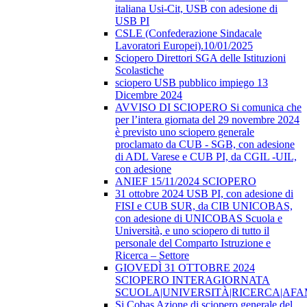
italiana Usi-Cit, USB con adesione di
USB PI
CSLE (Confederazione Sindacale
Lavoratori Europei).10/01/2025
Sciopero Direttori SGA delle Istituzioni
Scolastiche
sciopero USB pubblico impiego 13
Dicembre 2024
AVVISO DI SCIOPERO Si comunica che
per l’intera giornata del 29 novembre 2024
è previsto uno sciopero generale
proclamato da CUB - SGB, con adesione
di ADL Varese e CUB PI, da CGIL -UIL,
con adesione
ANIEF 15/11/2024 SCIOPERO
31 ottobre 2024 USB PI, con adesione di
FISI e CUB SUR, da CIB UNICOBAS,
con adesione di UNICOBAS Scuola e
Università, e uno sciopero di tutto il
personale del Comparto Istruzione e
Ricerca – Settore
GIOVEDÌ 31 OTTOBRE 2024
SCIOPERO INTERAGIORNATA
SCUOLA|UNIVERSITÀ|RICERCA|AF
Si Cobas Azione di sciopero generale del