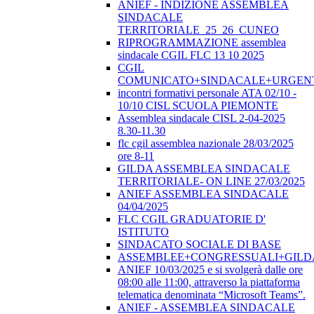
ANIEF - INDIZIONE ASSEMBLEA
SINDACALE
TERRITORIALE_25_26_CUNEO
RIPROGRAMMAZIONE assemblea
sindacale CGIL FLC 13 10 2025
CGIL
COMUNICATO+SINDACALE+URGEN
incontri formativi personale ATA 02/10 -
10/10 CISL SCUOLA PIEMONTE
Assemblea sindacale CISL 2-04-2025
8.30-11.30
flc cgil assemblea nazionale 28/03/2025
ore 8-11
GILDA ASSEMBLEA SINDACALE
TERRITORIALE- ON LINE 27/03/2025
ANIEF ASSEMBLEA SINDACALE
04/04/2025
FLC CGIL GRADUATORIE D'
ISTITUTO
SINDACATO SOCIALE DI BASE
ASSEMBLEE+CONGRESSUALI+GILD
ANIEF 10/03/2025 e si svolgerà dalle ore
08:00 alle 11:00, attraverso la piattaforma
telematica denominata “Microsoft Teams”.
ANIEF - ASSEMBLEA SINDACALE