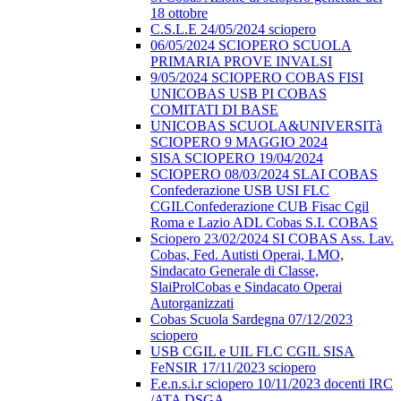
18 ottobre
C.S.L.E 24/05/2024 sciopero
06/05/2024 SCIOPERO SCUOLA
PRIMARIA PROVE INVALSI
9/05/2024 SCIOPERO COBAS FISI
UNICOBAS USB PI COBAS
COMITATI DI BASE
UNICOBAS SCUOLA&UNIVERSITà
SCIOPERO 9 MAGGIO 2024
SISA SCIOPERO 19/04/2024
SCIOPERO 08/03/2024 SLAI COBAS
Confederazione USB USI FLC
CGILConfederazione CUB Fisac Cgil
Roma e Lazio ADL Cobas S.I. COBAS
Sciopero 23/02/2024 SI COBAS Ass. Lav.
Cobas, Fed. Autisti Operai, LMO,
Sindacato Generale di Classe,
SlaiProlCobas e Sindacato Operai
Autorganizzati
Cobas Scuola Sardegna 07/12/2023
sciopero
USB CGIL e UIL FLC CGIL SISA
FeNSIR 17/11/2023 sciopero
F.e.n.s.i.r sciopero 10/11/2023 docenti IRC
/ATA DSGA