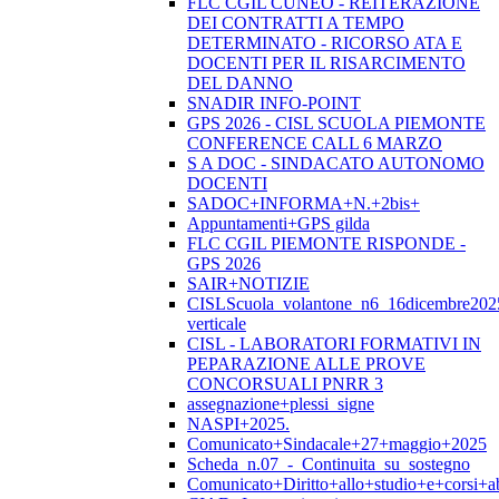
FLC CGIL CUNEO - REITERAZIONE
DEI CONTRATTI A TEMPO
DETERMINATO - RICORSO ATA E
DOCENTI PER IL RISARCIMENTO
DEL DANNO
SNADIR INFO-POINT
GPS 2026 - CISL SCUOLA PIEMONTE
CONFERENCE CALL 6 MARZO
S A DOC - SINDACATO AUTONOMO
DOCENTI
SADOC+INFORMA+N.+2bis+
Appuntamenti+GPS gilda
FLC CGIL PIEMONTE RISPONDE -
GPS 2026
SAIR+NOTIZIE
CISLScuola_volantone_n6_16dicembre202
verticale
CISL - LABORATORI FORMATIVI IN
PEPARAZIONE ALLE PROVE
CONCORSUALI PNRR 3
assegnazione+plessi_signe
NASPI+2025.
Comunicato+Sindacale+27+maggio+2025
Scheda_n.07_-_Continuita_su_sostegno
Comunicato+Diritto+allo+studio+e+corsi+abi