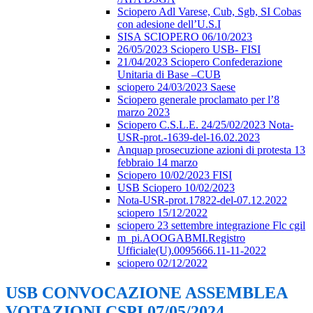
Sciopero Adl Varese, Cub, Sgb, SI Cobas
con adesione dell’U.S.I
SISA SCIOPERO 06/10/2023
26/05/2023 Sciopero USB- FISI
21/04/2023 Sciopero Confederazione
Unitaria di Base –CUB
sciopero 24/03/2023 Saese
Sciopero generale proclamato per l’8
marzo 2023
Sciopero C.S.L.E. 24/25/02/2023 Nota-
USR-prot.-1639-del-16.02.2023
Anquap prosecuzione azioni di protesta 13
febbraio 14 marzo
Sciopero 10/02/2023 FISI
USB Sciopero 10/02/2023
Nota-USR-prot.17822-del-07.12.2022
sciopero 15/12/2022
sciopero 23 settembre integrazione Flc cgil
m_pi.AOOGABMI.Registro
Ufficiale(U).0095666.11-11-2022
sciopero 02/12/2022
USB CONVOCAZIONE ASSEMBLEA
VOTAZIONI CSPI 07/05/2024