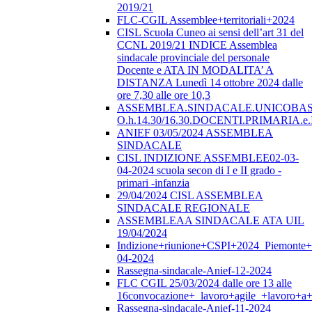
2019/21
FLC-CGIL Assemblee+territoriali+2024
CISL Scuola Cuneo ai sensi dell’art 31 del
CCNL 2019/21 INDICE Assemblea
sindacale provinciale del personale
Docente e ATA IN MODALITA’ A
DISTANZA Lunedì 14 ottobre 2024 dalle
ore 7,30 alle ore 10,3
ASSEMBLEA.SINDACALE.UNICOBAS.o
O.h.14.30/16.30.DOCENTI.PRIMARI
ANIEF 03/05/2024 ASSEMBLEA
SINDACALE
CISL INDIZIONE ASSEMBLEE02-03-
04-2024 scuola secon di I e II grado -
primari -infanzia
29/04/2024 CISL ASSEMBLEA
SINDACALE REGIONALE
ASSEMBLEAA SINDACALE ATA UIL
19/04/2024
Indizione+riunione+CSPI+2024_Piemonte+
04-2024
Rassegna-sindacale-Anief-12-2024
FLC CGIL 25/03/2024 dalle ore 13 alle
16convocazione+_lavoro+agile_+lavoro+a+
Rassegna-sindacale-Anief-11-2024