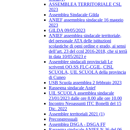
ASSEMBLEA TERRITORIALE CSL
2023
Assemblea Sindacale Gilda
ANIEF assemnblea sindacale 16 maggio
2023
GILDA 09/05/2023
ANIEF assemblea sindacale territoriale,
del personale ATA delle istituzioni
scolastiche di ogni ordine e grado, ai sensi
dell’art. 23 del ccnl 2016-2018, che si terrà
in data 10/05/2023 e
Assemblee sindacali provinciali Le
scriventi OO.SS FLC-CGIL, CISL
SCUOLA, UIL SCUOLA della provincia
di Cuneo
USB Scuola assemblea 2 febbraio 2023
Rassegna sindacale Anief
UIL SCUOLA assemblea sindacale
23/01/2023 dalle ore 8.00 alle ore 10.00
Incontro Neoassunti ITC Bonelli del 15
Dic. 2022
Assemblee territoriali 2021 (1)
Precongressuali
Assemblea DSGA - DSGA FF
Rassegna sindacale ANIEF N.36 del 06