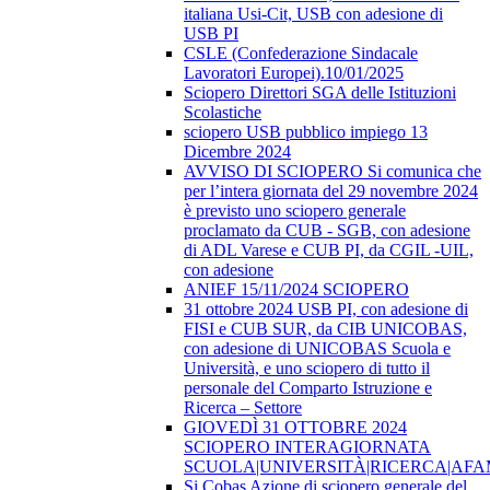
italiana Usi-Cit, USB con adesione di
USB PI
CSLE (Confederazione Sindacale
Lavoratori Europei).10/01/2025
Sciopero Direttori SGA delle Istituzioni
Scolastiche
sciopero USB pubblico impiego 13
Dicembre 2024
AVVISO DI SCIOPERO Si comunica che
per l’intera giornata del 29 novembre 2024
è previsto uno sciopero generale
proclamato da CUB - SGB, con adesione
di ADL Varese e CUB PI, da CGIL -UIL,
con adesione
ANIEF 15/11/2024 SCIOPERO
31 ottobre 2024 USB PI, con adesione di
FISI e CUB SUR, da CIB UNICOBAS,
con adesione di UNICOBAS Scuola e
Università, e uno sciopero di tutto il
personale del Comparto Istruzione e
Ricerca – Settore
GIOVEDÌ 31 OTTOBRE 2024
SCIOPERO INTERAGIORNATA
SCUOLA|UNIVERSITÀ|RICERCA|AF
Si Cobas Azione di sciopero generale del