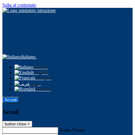
Salta al contenuto
Italiano
Italiano
English
Français
عربى
Română
Accedi
Accedi
button close
×
Nome Utente