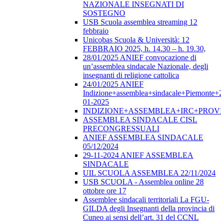
NAZIONALE INSEGNATI DI
SOSTEGNO
USB Scuola assemblea streaming 12
febbraio
Unicobas Scuola & Università: 12
FEBBRAIO 2025, h. 14.30 – h. 19.30,
28/01/2025 ANIEF convocazione di
un’assemblea sindacale Nazionale, degli
insegnanti di religione cattolica
24/01/2025 ANIEF
Indizione+assemblea+sindacale+Piemonte+
01-2025
INDIZIONE+ASSEMBLEA+IRC+PROV
ASSEMBLEA SINDACALE CISL
PRECONGRESSUALI
ANIEF ASSEMBLEA SINDACALE
05/12/2024
29-11-2024 ANIEF ASSEMBLEA
SINDACALE
UIL SCUOLA ASSEMBLEA 22/11/2024
USB SCUOLA - Assemblea online 28
ottobre ore 17
Assemblee sindacali territoriali La FGU-
GILDA degli Insegnanti della provincia di
Cuneo ai sensi dell’art. 31 del CCNL