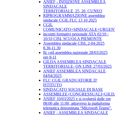
ANIEF - INDIZIONE ASSEMBLEA
SINDACALE
TERRITORIALE_25_26_CUNEO
RIPROGRAMMAZIONE assemblea
sindacale CGIL FLC 13 10 2025
CGIL
COMUNICATO+SINDACALE+URGEN
incontri formativi personale ATA 02/10 -
10/10 CISL SCUOLA PIEMONTE
Assemblea sindacale CISL 2-04-2025
8.30-11.30
flc cgil assemblea nazionale 28/03/2025
ore 8-11
GILDA ASSEMBLEA SINDACALE
TERRITORIALE- ON LINE 27/03/2025
ANIEF ASSEMBLEA SINDACALE
04/04/2025
FLC CGIL GRADUATORIE D'
ISTITUTO
SINDACATO SOCIALE DI BASE
ASSEMBLEE+CONGRESSUALI+GILD
ANIEF 10/03/2025 e si svolgerà dalle ore
08:00 alle 11:00, attraverso la piattaforma
telematica denominata “Microsoft Teams”.
ANIEF - ASSEMBLEA SINDACALE