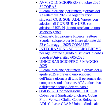
AVVISO DI SCIOPERO 3 ottobre 2025
SI COBAS
Si comunica che, per l’intera giornata del
22 settembre 2025, le organizzazioni
sindacali CUB, SGB, ADL Varese, con
adesione di CUB SUR, e USB, con
adesione USB PI, hanno proclamato uno
sciopero gener
Comparto Istruzione e Ricerca_ settore
Scuola_ sciopero per le intere giornate del
23 e 24 maggio 2025 CONALPE
INTEGRAZIONE SCIOPERO BREVE
per ogni ordine e grado di scuola:Unicobas
Scuola&Università07/05/2025
UNICOBAS SCIOPERO 7 MAGGIO
2025
Si comunica che per l’intera giornata del 4
aprile 2025 è previsto uno sciopero
dell’intera giornata di tutto il personale del
comparto scuola docente, ATA, educativo
e dirigente a tempo determinato e
08/03/2025 Confederazione CUB, Slai
Cobas per il Sindacato di classe, Cobas
Friuli-Venezia Giulia, Cobas Bologna,
ADL Cobas e CLAP, Unione Sindacale