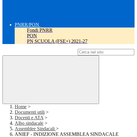
PNRR/PON
Fondi PNRR
PON
PN SCUOLA (FSE+) 2021-27
Campo di ricerca per le pagine del sito
Home
>
Documenti utili
>
Docenti e ATA
>
Albo sindacale
>
Assemblee Sindacali
>
ANIEF - INDIZIONE ASSEMBLEA SINDACALE