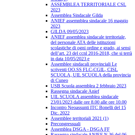
ASSEMBLEA TERRITORIALE CSL
2023
Assemblea Sindacale Gilda
ANIEF assemnblea sindacale 16 maggio
2023
GILDA 09/05/2023
ANIEF assemblea sindacale territoriale,
del personale ATA delle istituzioni
scolastiche di ogni ordine e grado, ai sensi
dell’art. 23 del ccnl 2016-2018, che si terrà
in data 10/05/2023 e
Assemblee sindacali provinciali Le
scriventi OO.SS FLC-CGIL, CISL
SCUOLA, UIL SCUOLA della provincia
di Cuneo
USB Scuola assemblea 2 febbraio 2023
Rassegna sindacale Anief
UIL SCUOLA assemblea sindacale
23/01/2023 dalle ore 8.00 alle ore 10.00
Incontro Neoassunti ITC Bonelli del 15
Dic. 2022
Assemblee territoriali 2021 (1)
Precongressuali
Assemblea DSGA - DSGA FF
Rassegna sindacale ANIEF N.36 del 06