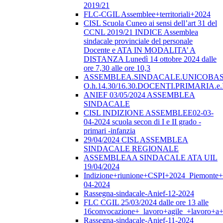
2019/21
FLC-CGIL Assemblee+territoriali+2024
CISL Scuola Cuneo ai sensi dell’art 31 del
CCNL 2019/21 INDICE Assemblea
sindacale provinciale del personale
Docente e ATA IN MODALITA’ A
DISTANZA Lunedì 14 ottobre 2024 dalle
ore 7,30 alle ore 10,3
ASSEMBLEA.SINDACALE.UNICOBAS.o
O.h.14.30/16.30.DOCENTI.PRIMARI
ANIEF 03/05/2024 ASSEMBLEA
SINDACALE
CISL INDIZIONE ASSEMBLEE02-03-
04-2024 scuola secon di I e II grado -
primari -infanzia
29/04/2024 CISL ASSEMBLEA
SINDACALE REGIONALE
ASSEMBLEAA SINDACALE ATA UIL
19/04/2024
Indizione+riunione+CSPI+2024_Piemonte+
04-2024
Rassegna-sindacale-Anief-12-2024
FLC CGIL 25/03/2024 dalle ore 13 alle
16convocazione+_lavoro+agile_+lavoro+a+
Rassegna-sindacale-Anief-11-2024