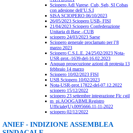
Sciopero Adl Varese, Cub, Sgb, SI Cobas
con adesione dell’U.S.I
SISA SCIOPERO 06/10/2023
26/05/2023 Sciopero USB- FISI
21/04/2023 Sciopero Confederazione
Unitaria di Base –CUB
sciopero 24/03/2023 Saese
Sciopero generale proclamato per l’8
marzo 2023
Sciopero C.S.L.E. 24/25/02/2023 Nota-
USR-prot.-1639-del-16.02.2023
Anquap prosecuzione azioni di protesta 13
febbraio 14 marzo
Sciopero 10/02/2023 FISI
USB Sciopero 10/02/2023
Nota-USR-prot.17822-del-07.12.2022
sciopero 15/12/2022
sciopero 23 settembre integrazione Flc cgil
m_pi.AOOGABMI.Registro
Ufficiale(U).0095666.11-11-2022
sciopero 02/12/2022
ANIEF - INDIZIONE ASSEMBLEA
SINDACALE