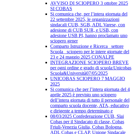
AVVISO DI SCIOPERO 3 ottobre 2025
SI COBAS
Si comunica che, per l’intera giornata del
22 settembre 2025, le organizzazioni
sindacali CUB, SGB, ADL Varese, con
adesione di CUB SUR, e USB, con
adesione USB PI, hanno proclamato uno
sciopero gener
Comparto Istruzione e Ricerca_ settore
Scuola_ sciopero per le intere giornate del
23 e 24 maggio 2025 CONALPE
INTEGRAZIONE SCIOPERO BREVE
per ogni ordine e grado di scuola:Unicobas
Scuola&Università07/05/2025
UNICOBAS SCIOPERO 7 MAGGIO
2025
Si comunica che per l’intera giornata del 4
aprile 2025 è previsto uno sciopero
dell’intera giornata di tutto il personale del
comparto scuola docente, ATA, educativo
e dirigente a tempo determinato e
08/03/2025 Confederazione CUB, Slai
Cobas per il Sindacato di classe, Cobas
Friuli-Venezia Giulia, Cobas Bologna,
ADL Cobas e CLAP, Unione Sindacale