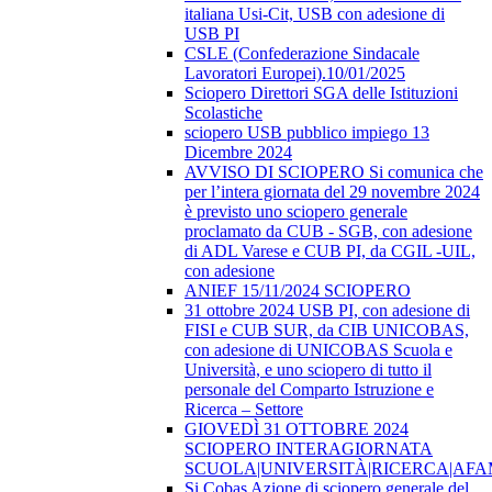
italiana Usi-Cit, USB con adesione di
USB PI
CSLE (Confederazione Sindacale
Lavoratori Europei).10/01/2025
Sciopero Direttori SGA delle Istituzioni
Scolastiche
sciopero USB pubblico impiego 13
Dicembre 2024
AVVISO DI SCIOPERO Si comunica che
per l’intera giornata del 29 novembre 2024
è previsto uno sciopero generale
proclamato da CUB - SGB, con adesione
di ADL Varese e CUB PI, da CGIL -UIL,
con adesione
ANIEF 15/11/2024 SCIOPERO
31 ottobre 2024 USB PI, con adesione di
FISI e CUB SUR, da CIB UNICOBAS,
con adesione di UNICOBAS Scuola e
Università, e uno sciopero di tutto il
personale del Comparto Istruzione e
Ricerca – Settore
GIOVEDÌ 31 OTTOBRE 2024
SCIOPERO INTERAGIORNATA
SCUOLA|UNIVERSITÀ|RICERCA|AF
Si Cobas Azione di sciopero generale del