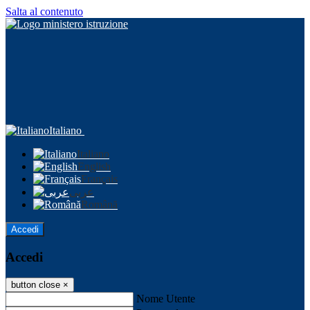
Salta al contenuto
Italiano
Italiano
English
Français
عربى
Română
Accedi
Accedi
button close
×
Nome Utente