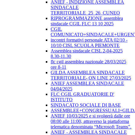
ANIEF - INDIZIONE ASSEMBLEA
SINDACALE
TERRITORIALE_25_26_CUNEO
RIPROGRAMMAZIONE assemblea
sindacale CGIL FLC 13 10 2025
CGIL
COMUNICATO+SINDACALE+URGEN
incontri formativi personale ATA 02/10 -
10/10 CISL SCUOLA PIEMONTE
Assemblea sindacale CISL 2-04-2025
8.30-11.30
flc cgil assemblea nazionale 28/03/2025
ore 8-11
GILDA ASSEMBLEA SINDACALE
TERRITORIALE- ON LINE 27/03/2025
ANIEF ASSEMBLEA SINDACALE
04/04/2025
FLC CGIL GRADUATORIE D'
ISTITUTO
SINDACATO SOCIALE DI BASE
ASSEMBLEE+CONGRESSUALI+GILD
ANIEF 10/03/2025 e si svolgerà dalle ore
08:00 alle 11:00, attraverso la piattaforma
telematica denominata “Microsoft Teams”.
ANIEF - ASSEMBLEA SINDACALE