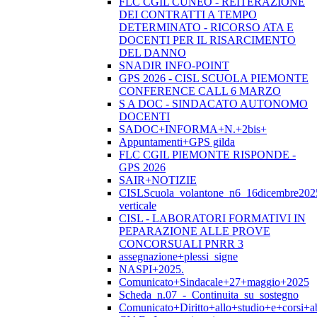
FLC CGIL CUNEO - REITERAZIONE
DEI CONTRATTI A TEMPO
DETERMINATO - RICORSO ATA E
DOCENTI PER IL RISARCIMENTO
DEL DANNO
SNADIR INFO-POINT
GPS 2026 - CISL SCUOLA PIEMONTE
CONFERENCE CALL 6 MARZO
S A DOC - SINDACATO AUTONOMO
DOCENTI
SADOC+INFORMA+N.+2bis+
Appuntamenti+GPS gilda
FLC CGIL PIEMONTE RISPONDE -
GPS 2026
SAIR+NOTIZIE
CISLScuola_volantone_n6_16dicembre202
verticale
CISL - LABORATORI FORMATIVI IN
PEPARAZIONE ALLE PROVE
CONCORSUALI PNRR 3
assegnazione+plessi_signe
NASPI+2025.
Comunicato+Sindacale+27+maggio+2025
Scheda_n.07_-_Continuita_su_sostegno
Comunicato+Diritto+allo+studio+e+corsi+abi