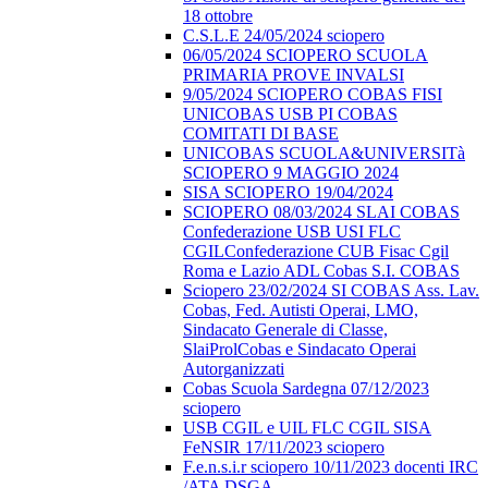
18 ottobre
C.S.L.E 24/05/2024 sciopero
06/05/2024 SCIOPERO SCUOLA
PRIMARIA PROVE INVALSI
9/05/2024 SCIOPERO COBAS FISI
UNICOBAS USB PI COBAS
COMITATI DI BASE
UNICOBAS SCUOLA&UNIVERSITà
SCIOPERO 9 MAGGIO 2024
SISA SCIOPERO 19/04/2024
SCIOPERO 08/03/2024 SLAI COBAS
Confederazione USB USI FLC
CGILConfederazione CUB Fisac Cgil
Roma e Lazio ADL Cobas S.I. COBAS
Sciopero 23/02/2024 SI COBAS Ass. Lav.
Cobas, Fed. Autisti Operai, LMO,
Sindacato Generale di Classe,
SlaiProlCobas e Sindacato Operai
Autorganizzati
Cobas Scuola Sardegna 07/12/2023
sciopero
USB CGIL e UIL FLC CGIL SISA
FeNSIR 17/11/2023 sciopero
F.e.n.s.i.r sciopero 10/11/2023 docenti IRC
/ATA DSGA