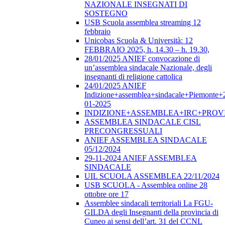
NAZIONALE INSEGNATI DI
SOSTEGNO
USB Scuola assemblea streaming 12
febbraio
Unicobas Scuola & Università: 12
FEBBRAIO 2025, h. 14.30 – h. 19.30,
28/01/2025 ANIEF convocazione di
un’assemblea sindacale Nazionale, degli
insegnanti di religione cattolica
24/01/2025 ANIEF
Indizione+assemblea+sindacale+Piemonte+
01-2025
INDIZIONE+ASSEMBLEA+IRC+PROV
ASSEMBLEA SINDACALE CISL
PRECONGRESSUALI
ANIEF ASSEMBLEA SINDACALE
05/12/2024
29-11-2024 ANIEF ASSEMBLEA
SINDACALE
UIL SCUOLA ASSEMBLEA 22/11/2024
USB SCUOLA - Assemblea online 28
ottobre ore 17
Assemblee sindacali territoriali La FGU-
GILDA degli Insegnanti della provincia di
Cuneo ai sensi dell’art. 31 del CCNL