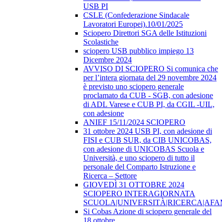
USB PI
CSLE (Confederazione Sindacale
Lavoratori Europei).10/01/2025
Sciopero Direttori SGA delle Istituzioni
Scolastiche
sciopero USB pubblico impiego 13
Dicembre 2024
AVVISO DI SCIOPERO Si comunica che
per l’intera giornata del 29 novembre 2024
è previsto uno sciopero generale
proclamato da CUB - SGB, con adesione
di ADL Varese e CUB PI, da CGIL -UIL,
con adesione
ANIEF 15/11/2024 SCIOPERO
31 ottobre 2024 USB PI, con adesione di
FISI e CUB SUR, da CIB UNICOBAS,
con adesione di UNICOBAS Scuola e
Università, e uno sciopero di tutto il
personale del Comparto Istruzione e
Ricerca – Settore
GIOVEDÌ 31 OTTOBRE 2024
SCIOPERO INTERAGIORNATA
SCUOLA|UNIVERSITÀ|RICERCA|AF
Si Cobas Azione di sciopero generale del
18 ottobre