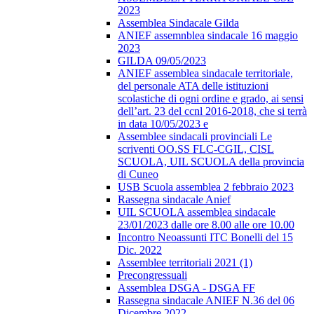
2023
Assemblea Sindacale Gilda
ANIEF assemnblea sindacale 16 maggio
2023
GILDA 09/05/2023
ANIEF assemblea sindacale territoriale,
del personale ATA delle istituzioni
scolastiche di ogni ordine e grado, ai sensi
dell’art. 23 del ccnl 2016-2018, che si terrà
in data 10/05/2023 e
Assemblee sindacali provinciali Le
scriventi OO.SS FLC-CGIL, CISL
SCUOLA, UIL SCUOLA della provincia
di Cuneo
USB Scuola assemblea 2 febbraio 2023
Rassegna sindacale Anief
UIL SCUOLA assemblea sindacale
23/01/2023 dalle ore 8.00 alle ore 10.00
Incontro Neoassunti ITC Bonelli del 15
Dic. 2022
Assemblee territoriali 2021 (1)
Precongressuali
Assemblea DSGA - DSGA FF
Rassegna sindacale ANIEF N.36 del 06
Dicembre 2022