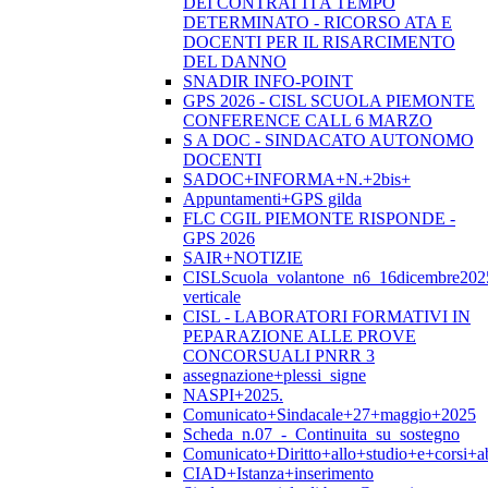
DEI CONTRATTI A TEMPO
DETERMINATO - RICORSO ATA E
DOCENTI PER IL RISARCIMENTO
DEL DANNO
SNADIR INFO-POINT
GPS 2026 - CISL SCUOLA PIEMONTE
CONFERENCE CALL 6 MARZO
S A DOC - SINDACATO AUTONOMO
DOCENTI
SADOC+INFORMA+N.+2bis+
Appuntamenti+GPS gilda
FLC CGIL PIEMONTE RISPONDE -
GPS 2026
SAIR+NOTIZIE
CISLScuola_volantone_n6_16dicembre202
verticale
CISL - LABORATORI FORMATIVI IN
PEPARAZIONE ALLE PROVE
CONCORSUALI PNRR 3
assegnazione+plessi_signe
NASPI+2025.
Comunicato+Sindacale+27+maggio+2025
Scheda_n.07_-_Continuita_su_sostegno
Comunicato+Diritto+allo+studio+e+corsi+abi
CIAD+Istanza+inserimento