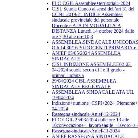
FLC-CGIL Assemblee+territoriali+2024
CISL Scuola Cuneo ai sensi dell’art 31 del
CCNL 2019/21 INDICE Assemblea
sindacale provinciale del personale
Docente e ATA IN MODALITA’ A
DISTANZA Lunedì 14 ottobre 2024 dalle
ore 7,30 alle ore 10,3
ASSEMBLEA.SINDACALE.UNICOBAS.o
O.h.14.30/16.30.DOCENTI.PRIMARI
ANIEF 03/05/2024 ASSEMBLEA
SINDACALE
CISL INDIZIONE ASSEMBLEE02-03-
04-2024 scuola secon di I e II grado -
primari -infanzia
29/04/2024 CISL ASSEMBLEA
SINDACALE REGIONALE
ASSEMBLEAA SINDACALE ATA UIL
19/04/2024
Indizione+riunione+CSPI+2024_Piemonte+
04-2024
Rassegna-sindacale-Anief-12-2024
FLC CGIL 25/03/2024 dalle ore 13 alle
16convocazione+_lavoro+agile_+lavoro+a+
Rassegna-sindacale-Anief-11-2024
ANIEF RASSEGNA SINDACALE