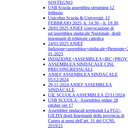
SOSTEGNO
USB Scuola assemblea streaming 12
febbraio
Unicobas Scuola & Università: 12
FEBBRAIO 2025, h. 14.30 – h. 19.30,
28/01/2025 ANIEF convocazione di
un’assemblea sindacale Nazionale, degli
insegnanti di religione cattolica
24/01/2025 ANIEF
Indizione+assemblea+sindacale+Piemonte+
01-2025
INDIZIONE+ASSEMBLEA+IRC+PROV
ASSEMBLEA SINDACALE CISL
PRECONGRESSUALI
ANIEF ASSEMBLEA SINDACALE
05/12/2024
29-11-2024 ANIEF ASSEMBLEA
SINDACALE
UIL SCUOLA ASSEMBLEA 22/11/2024
USB SCUOLA - Assemblea online 28
ottobre ore 17
Assemblee sindacali territoriali La FGU-
GILDA degli Insegnanti della provincia di
Cuneo ai sensi dell’art. 31 del CCNL
2019/21