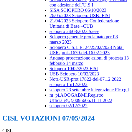
con adesione dell’U.S.I
SISA SCIOPERO 06/10/2023
26/05/2023 Sciopero USB- FISI
21/04/2023 Sciopero Confederazione
Unitaria di Base –CUB
sciopero 24/03/2023 Saese
Sciopero generale proclamato per l’8
marzo 2023
Sciopero C.S.L.E. 24/25/02/2023 Nota-
USR-prot.-1639-del-16.02.2023
Anquap prosecuzione azioni di protesta 13
febbraio 14 marzo
Sciopero 10/02/2023 FISI
USB Sciopero 10/02/2023
Nota-USR-prot.17822-del-07.12.2022
sciopero 15/12/2022
sciopero 23 settembre integrazione Flc cgil
m_pi.AOOGABMI.Registro
Ufficiale(U).0095666.11-11-2022
sciopero 02/12/2022
CISL VOTAZIONI 07/05/2024
CISL