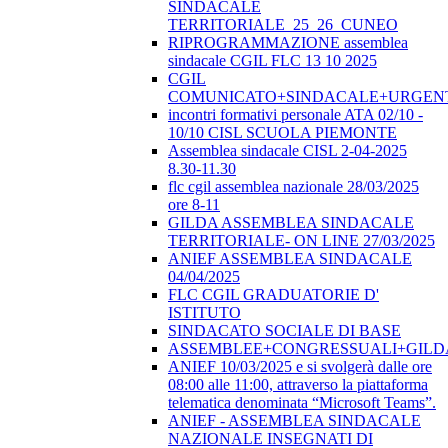
SINDACALE
TERRITORIALE_25_26_CUNEO
RIPROGRAMMAZIONE assemblea
sindacale CGIL FLC 13 10 2025
CGIL
COMUNICATO+SINDACALE+URGEN
incontri formativi personale ATA 02/10 -
10/10 CISL SCUOLA PIEMONTE
Assemblea sindacale CISL 2-04-2025
8.30-11.30
flc cgil assemblea nazionale 28/03/2025
ore 8-11
GILDA ASSEMBLEA SINDACALE
TERRITORIALE- ON LINE 27/03/2025
ANIEF ASSEMBLEA SINDACALE
04/04/2025
FLC CGIL GRADUATORIE D'
ISTITUTO
SINDACATO SOCIALE DI BASE
ASSEMBLEE+CONGRESSUALI+GILD
ANIEF 10/03/2025 e si svolgerà dalle ore
08:00 alle 11:00, attraverso la piattaforma
telematica denominata “Microsoft Teams”.
ANIEF - ASSEMBLEA SINDACALE
NAZIONALE INSEGNATI DI