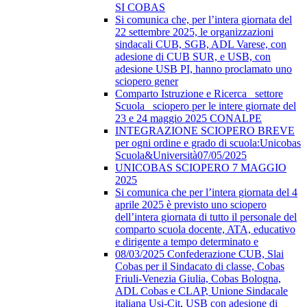
SI COBAS
Si comunica che, per l’intera giornata del
22 settembre 2025, le organizzazioni
sindacali CUB, SGB, ADL Varese, con
adesione di CUB SUR, e USB, con
adesione USB PI, hanno proclamato uno
sciopero gener
Comparto Istruzione e Ricerca_ settore
Scuola_ sciopero per le intere giornate del
23 e 24 maggio 2025 CONALPE
INTEGRAZIONE SCIOPERO BREVE
per ogni ordine e grado di scuola:Unicobas
Scuola&Università07/05/2025
UNICOBAS SCIOPERO 7 MAGGIO
2025
Si comunica che per l’intera giornata del 4
aprile 2025 è previsto uno sciopero
dell’intera giornata di tutto il personale del
comparto scuola docente, ATA, educativo
e dirigente a tempo determinato e
08/03/2025 Confederazione CUB, Slai
Cobas per il Sindacato di classe, Cobas
Friuli-Venezia Giulia, Cobas Bologna,
ADL Cobas e CLAP, Unione Sindacale
italiana Usi-Cit, USB con adesione di