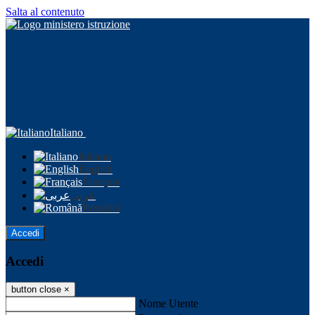
Salta al contenuto
Italiano
Italiano
English
Français
عربى
Română
Accedi
Accedi
button close
×
Nome Utente