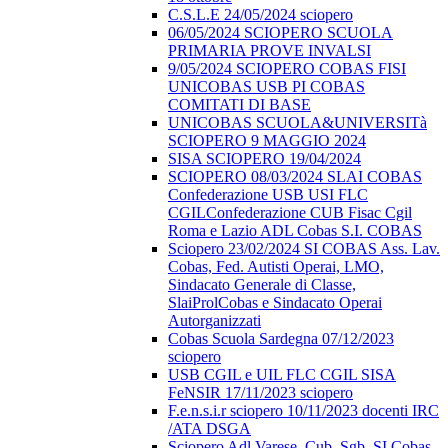
C.S.L.E 24/05/2024 sciopero
06/05/2024 SCIOPERO SCUOLA
PRIMARIA PROVE INVALSI
9/05/2024 SCIOPERO COBAS FISI
UNICOBAS USB PI COBAS
COMITATI DI BASE
UNICOBAS SCUOLA&UNIVERSITà
SCIOPERO 9 MAGGIO 2024
SISA SCIOPERO 19/04/2024
SCIOPERO 08/03/2024 SLAI COBAS
Confederazione USB USI FLC
CGILConfederazione CUB Fisac Cgil
Roma e Lazio ADL Cobas S.I. COBAS
Sciopero 23/02/2024 SI COBAS Ass. Lav.
Cobas, Fed. Autisti Operai, LMO,
Sindacato Generale di Classe,
SlaiProlCobas e Sindacato Operai
Autorganizzati
Cobas Scuola Sardegna 07/12/2023
sciopero
USB CGIL e UIL FLC CGIL SISA
FeNSIR 17/11/2023 sciopero
F.e.n.s.i.r sciopero 10/11/2023 docenti IRC
/ATA DSGA
Sciopero Adl Varese, Cub, Sgb, SI Cobas