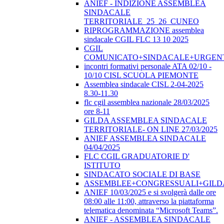
ANIEF - INDIZIONE ASSEMBLEA
SINDACALE
TERRITORIALE_25_26_CUNEO
RIPROGRAMMAZIONE assemblea
sindacale CGIL FLC 13 10 2025
CGIL
COMUNICATO+SINDACALE+URGEN
incontri formativi personale ATA 02/10 -
10/10 CISL SCUOLA PIEMONTE
Assemblea sindacale CISL 2-04-2025
8.30-11.30
flc cgil assemblea nazionale 28/03/2025
ore 8-11
GILDA ASSEMBLEA SINDACALE
TERRITORIALE- ON LINE 27/03/2025
ANIEF ASSEMBLEA SINDACALE
04/04/2025
FLC CGIL GRADUATORIE D'
ISTITUTO
SINDACATO SOCIALE DI BASE
ASSEMBLEE+CONGRESSUALI+GILD
ANIEF 10/03/2025 e si svolgerà dalle ore
08:00 alle 11:00, attraverso la piattaforma
telematica denominata “Microsoft Teams”.
ANIEF - ASSEMBLEA SINDACALE