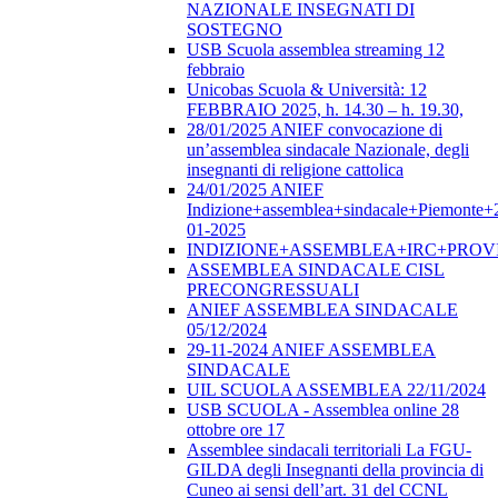
NAZIONALE INSEGNATI DI
SOSTEGNO
USB Scuola assemblea streaming 12
febbraio
Unicobas Scuola & Università: 12
FEBBRAIO 2025, h. 14.30 – h. 19.30,
28/01/2025 ANIEF convocazione di
un’assemblea sindacale Nazionale, degli
insegnanti di religione cattolica
24/01/2025 ANIEF
Indizione+assemblea+sindacale+Piemonte+
01-2025
INDIZIONE+ASSEMBLEA+IRC+PROV
ASSEMBLEA SINDACALE CISL
PRECONGRESSUALI
ANIEF ASSEMBLEA SINDACALE
05/12/2024
29-11-2024 ANIEF ASSEMBLEA
SINDACALE
UIL SCUOLA ASSEMBLEA 22/11/2024
USB SCUOLA - Assemblea online 28
ottobre ore 17
Assemblee sindacali territoriali La FGU-
GILDA degli Insegnanti della provincia di
Cuneo ai sensi dell’art. 31 del CCNL