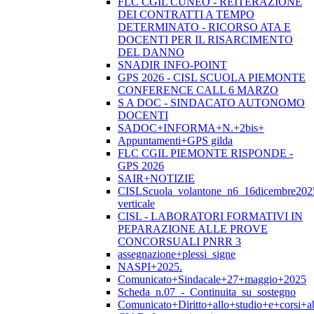
FLC CGIL CUNEO - REITERAZIONE
DEI CONTRATTI A TEMPO
DETERMINATO - RICORSO ATA E
DOCENTI PER IL RISARCIMENTO
DEL DANNO
SNADIR INFO-POINT
GPS 2026 - CISL SCUOLA PIEMONTE
CONFERENCE CALL 6 MARZO
S A DOC - SINDACATO AUTONOMO
DOCENTI
SADOC+INFORMA+N.+2bis+
Appuntamenti+GPS gilda
FLC CGIL PIEMONTE RISPONDE -
GPS 2026
SAIR+NOTIZIE
CISLScuola_volantone_n6_16dicembre202
verticale
CISL - LABORATORI FORMATIVI IN
PEPARAZIONE ALLE PROVE
CONCORSUALI PNRR 3
assegnazione+plessi_signe
NASPI+2025.
Comunicato+Sindacale+27+maggio+2025
Scheda_n.07_-_Continuita_su_sostegno
Comunicato+Diritto+allo+studio+e+corsi+abi