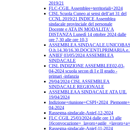
2019/21
FLC-CGIL Assemblee+territoriali+2024
CISL Scuola Cuneo ai sensi dell’art 31 del
CCNL 2019/21 INDICE Assemblea
sindacale provinciale del personale
Docente e ATA IN MODALITA’ A
DISTANZA Lunedì 14 ottobre 2024 dalle
ore 7,30 alle ore 10,3
ASSEMBLEA.SINDACALE.UNICOBAS.o
O.h.14.30/16.30.DOCENTI.PRIMARI
ANIEF 03/05/2024 ASSEMBLEA
SINDACALE
CISL INDIZIONE ASSEMBLEE02-03-
04-2024 scuola secon di I e II grado -
primari -infanzia
29/04/2024 CISL ASSEMBLEA
SINDACALE REGIONALE
ASSEMBLEAA SINDACALE ATA UIL
19/04/2024
Indizione+riunione+CSPI+2024_Piemonte+
04-2024
Rassegna-sindacale-Anief-12-2024
FLC CGIL 25/03/2024 dalle ore 13 alle
16convocazione+_lavoro+agile_+lavoro+a+
Rassegna-sindacale-Anief-11-2024