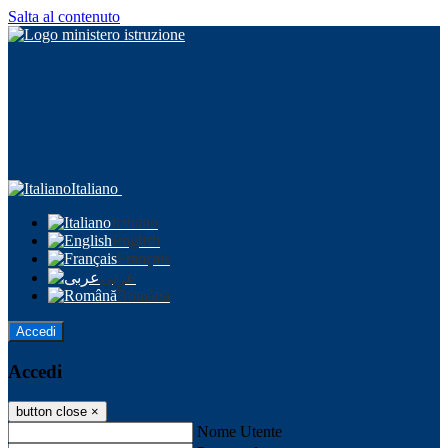
Salta al contenuto
Italiano
Italiano
English
Français
عربى
Română
Accedi
Accedi
button close
×
Nome Utente