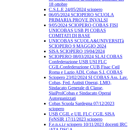
18 ottobre
C.S.L.E 24/05/2024 sciopero
06/05/2024 SCIOPERO SCUOLA
PRIMARIA PROVE INVALSI
9/05/2024 SCIOPERO COBAS FISI
UNICOBAS USB PI COBAS
COMITATI DI BASE
UNICOBAS SCUOLA&UNIVERSITà
SCIOPERO 9 MAGGIO 2024
SISA SCIOPERO 19/04/2024
SCIOPERO 08/03/2024 SLAI COBAS
Confederazione USB USI FLC
CGILConfederazione CUB Fisac Cgil
Roma e Lazio ADL Cobas S.I. COBAS
Sciopero 23/02/2024 SI COBAS Ass. Lav.
Cobas, Fed. Autisti Operai, LMO,
Sindacato Generale di Classe,
SlaiProlCobas e Sindacato Operai
Autorganizzati
Cobas Scuola Sardegna 07/12/2023
sciopero
USB CGIL e UIL FLC CGIL SISA
FeNSIR 17/11/2023 sciopero
F.e.n.s.i.r sciopero 10/11/2023 docenti IRC
/ATA DSGA