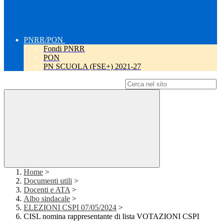
PNRR/PON
Fondi PNRR
PON
PN SCUOLA (FSE+) 2021-27
Campo di ricerca per le pagine del sito
Home
>
Documenti utili
>
Docenti e ATA
>
Albo sindacale
>
ELEZIONI CSPI 07/05/2024
>
CISL nomina rappresentante di lista VOTAZIONI CSPI