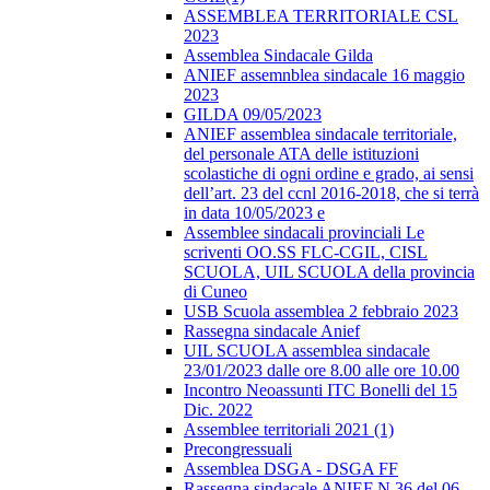
ASSEMBLEA TERRITORIALE CSL
2023
Assemblea Sindacale Gilda
ANIEF assemnblea sindacale 16 maggio
2023
GILDA 09/05/2023
ANIEF assemblea sindacale territoriale,
del personale ATA delle istituzioni
scolastiche di ogni ordine e grado, ai sensi
dell’art. 23 del ccnl 2016-2018, che si terrà
in data 10/05/2023 e
Assemblee sindacali provinciali Le
scriventi OO.SS FLC-CGIL, CISL
SCUOLA, UIL SCUOLA della provincia
di Cuneo
USB Scuola assemblea 2 febbraio 2023
Rassegna sindacale Anief
UIL SCUOLA assemblea sindacale
23/01/2023 dalle ore 8.00 alle ore 10.00
Incontro Neoassunti ITC Bonelli del 15
Dic. 2022
Assemblee territoriali 2021 (1)
Precongressuali
Assemblea DSGA - DSGA FF
Rassegna sindacale ANIEF N.36 del 06