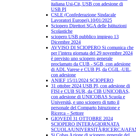
italiana Usi-Cit, USB con adesione di
USB PI
CSLE (Confederazione Sindacale
Lavoratori Europei).10/01/2025
Sciopero Direttori SGA delle Istituzioni
Scolastiche
sciopero USB pubblico impiego 13
Dicembre 2024
AVVISO DI SCIOPERO Si comunica che
per l’intera giornata del 29 novembre 2024
è previsto uno sciopero generale
proclamato da CUB - SGB, con adesione
di ADL Varese e CUB PI, da CGIL -UIL,
con adesione
ANIEF 15/11/2024 SCIOPERO
31 ottobre 2024 USB PI, con adesione di
FISI e CUB SUR, da CIB UNICOBAS,
con adesione di UNICOBAS Scuola e
Università, e uno sciopero di tutto il
personale del Comparto Istruzione e
Ricerca – Settore
GIOVEDÌ 31 OTTOBRE 2024
SCIOPERO INTERAGIORNATA
SCUOLA|UNIVERSITÀ|RICERCA|AF
Si Cobas Azione di sciopero generale del