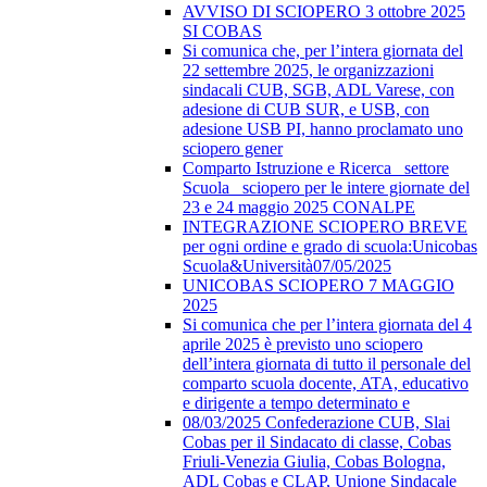
AVVISO DI SCIOPERO 3 ottobre 2025
SI COBAS
Si comunica che, per l’intera giornata del
22 settembre 2025, le organizzazioni
sindacali CUB, SGB, ADL Varese, con
adesione di CUB SUR, e USB, con
adesione USB PI, hanno proclamato uno
sciopero gener
Comparto Istruzione e Ricerca_ settore
Scuola_ sciopero per le intere giornate del
23 e 24 maggio 2025 CONALPE
INTEGRAZIONE SCIOPERO BREVE
per ogni ordine e grado di scuola:Unicobas
Scuola&Università07/05/2025
UNICOBAS SCIOPERO 7 MAGGIO
2025
Si comunica che per l’intera giornata del 4
aprile 2025 è previsto uno sciopero
dell’intera giornata di tutto il personale del
comparto scuola docente, ATA, educativo
e dirigente a tempo determinato e
08/03/2025 Confederazione CUB, Slai
Cobas per il Sindacato di classe, Cobas
Friuli-Venezia Giulia, Cobas Bologna,
ADL Cobas e CLAP, Unione Sindacale