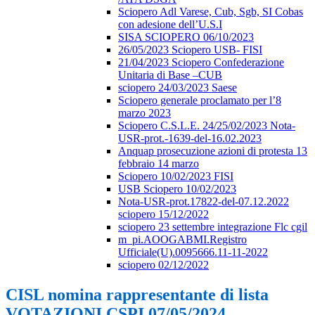
Sciopero Adl Varese, Cub, Sgb, SI Cobas
con adesione dell’U.S.I
SISA SCIOPERO 06/10/2023
26/05/2023 Sciopero USB- FISI
21/04/2023 Sciopero Confederazione
Unitaria di Base –CUB
sciopero 24/03/2023 Saese
Sciopero generale proclamato per l’8
marzo 2023
Sciopero C.S.L.E. 24/25/02/2023 Nota-
USR-prot.-1639-del-16.02.2023
Anquap prosecuzione azioni di protesta 13
febbraio 14 marzo
Sciopero 10/02/2023 FISI
USB Sciopero 10/02/2023
Nota-USR-prot.17822-del-07.12.2022
sciopero 15/12/2022
sciopero 23 settembre integrazione Flc cgil
m_pi.AOOGABMI.Registro
Ufficiale(U).0095666.11-11-2022
sciopero 02/12/2022
CISL nomina rappresentante di lista
VOTAZIONI CSPI 07/05/2024