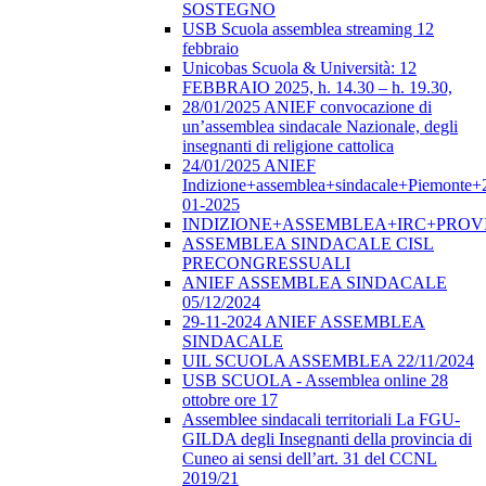
SOSTEGNO
USB Scuola assemblea streaming 12
febbraio
Unicobas Scuola & Università: 12
FEBBRAIO 2025, h. 14.30 – h. 19.30,
28/01/2025 ANIEF convocazione di
un’assemblea sindacale Nazionale, degli
insegnanti di religione cattolica
24/01/2025 ANIEF
Indizione+assemblea+sindacale+Piemonte+
01-2025
INDIZIONE+ASSEMBLEA+IRC+PROV
ASSEMBLEA SINDACALE CISL
PRECONGRESSUALI
ANIEF ASSEMBLEA SINDACALE
05/12/2024
29-11-2024 ANIEF ASSEMBLEA
SINDACALE
UIL SCUOLA ASSEMBLEA 22/11/2024
USB SCUOLA - Assemblea online 28
ottobre ore 17
Assemblee sindacali territoriali La FGU-
GILDA degli Insegnanti della provincia di
Cuneo ai sensi dell’art. 31 del CCNL
2019/21