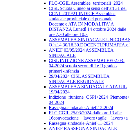
FLC-CGIL Assemblee+territoriali+2024
CISL Scuola Cuneo ai sensi dell’art 31 del
CCNL 2019/21 INDICE Assemblea
sindacale provinciale del personale
Docente e ATA IN MODALITA’ A
DISTANZA Lunedì 14 ottobre 2024 dalle
ore 7,30 alle ore 10,3
ASSEMBLEA.SINDACALE.UNICOBAS.o
O.h.14.30/16.30.DOCENTI.PRIMARI
ANIEF 03/05/2024 ASSEMBLEA
SINDACALE
CISL INDIZIONE ASSEMBLEE02-03-
04-2024 scuola secon di I e II grado -
primari -infanzia
29/04/2024 CISL ASSEMBLEA
SINDACALE REGIONALE
ASSEMBLEAA SINDACALE ATA UIL
19/04/2024
Indizione+riunione+CSPI+2024_Piemonte+
04-2024
Rassegna-sindacale-Anief-12-2024
FLC CGIL 25/03/2024 dalle ore 13 alle
16convocazione+_lavoro+agile_+lavoro+a+
Rassegna-sindacale-Anief-11-2024
ANIEF RASSEGNA SINDACALE