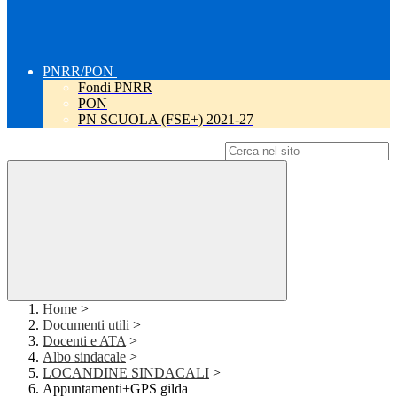
PNRR/PON
Fondi PNRR
PON
PN SCUOLA (FSE+) 2021-27
Campo di ricerca per le pagine del sito
Home
>
Documenti utili
>
Docenti e ATA
>
Albo sindacale
>
LOCANDINE SINDACALI
>
Appuntamenti+GPS gilda