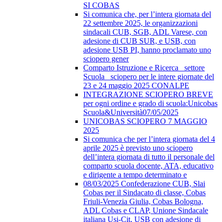
SI COBAS
Si comunica che, per l’intera giornata del
22 settembre 2025, le organizzazioni
sindacali CUB, SGB, ADL Varese, con
adesione di CUB SUR, e USB, con
adesione USB PI, hanno proclamato uno
sciopero gener
Comparto Istruzione e Ricerca_ settore
Scuola_ sciopero per le intere giornate del
23 e 24 maggio 2025 CONALPE
INTEGRAZIONE SCIOPERO BREVE
per ogni ordine e grado di scuola:Unicobas
Scuola&Università07/05/2025
UNICOBAS SCIOPERO 7 MAGGIO
2025
Si comunica che per l’intera giornata del 4
aprile 2025 è previsto uno sciopero
dell’intera giornata di tutto il personale del
comparto scuola docente, ATA, educativo
e dirigente a tempo determinato e
08/03/2025 Confederazione CUB, Slai
Cobas per il Sindacato di classe, Cobas
Friuli-Venezia Giulia, Cobas Bologna,
ADL Cobas e CLAP, Unione Sindacale
italiana Usi-Cit, USB con adesione di