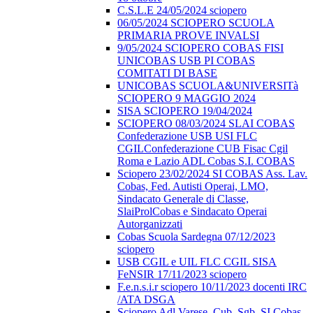
C.S.L.E 24/05/2024 sciopero
06/05/2024 SCIOPERO SCUOLA
PRIMARIA PROVE INVALSI
9/05/2024 SCIOPERO COBAS FISI
UNICOBAS USB PI COBAS
COMITATI DI BASE
UNICOBAS SCUOLA&UNIVERSITà
SCIOPERO 9 MAGGIO 2024
SISA SCIOPERO 19/04/2024
SCIOPERO 08/03/2024 SLAI COBAS
Confederazione USB USI FLC
CGILConfederazione CUB Fisac Cgil
Roma e Lazio ADL Cobas S.I. COBAS
Sciopero 23/02/2024 SI COBAS Ass. Lav.
Cobas, Fed. Autisti Operai, LMO,
Sindacato Generale di Classe,
SlaiProlCobas e Sindacato Operai
Autorganizzati
Cobas Scuola Sardegna 07/12/2023
sciopero
USB CGIL e UIL FLC CGIL SISA
FeNSIR 17/11/2023 sciopero
F.e.n.s.i.r sciopero 10/11/2023 docenti IRC
/ATA DSGA
Sciopero Adl Varese, Cub, Sgb, SI Cobas