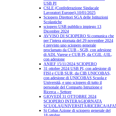
USB PI
CSLE (Confederazione Sindacale
Lavoratori Europei).10/01/2025
Sciopero Direttori SGA delle Istituzioni
Scolastiche
sciopero USB pubblico impiego 13
Dicembre 2024
AVVISO DI SCIOPERO Si comunica che
per l’intera giornata del 29 novembre 2024
è previsto uno sciopero generale
proclamato da CUB - SGB, con adesione
di ADL Varese e CUB PI, da CGIL -UIL,
con adesione
ANIEF 15/11/2024 SCIOPERO
31 ottobre 2024 USB PI, con adesione di
FISI e CUB SUR, da CIB UNICOBAS,
con adesione di UNICOBAS Scuola e
Università, e uno sciopero di tutto il
personale del Comparto Istruzione e
Ricerca – Settore
GIOVEDÌ 31 OTTOBRE 2024
SCIOPERO INTERAGIORNATA
SCUOLA|UNIVERSITÀ|RICERCA|AF
Si Cobas Azione di sciopero generale del
18 ottobre