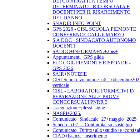
DEI CONTRATTI A TEMPO
DETERMINATO - RICORSO ATA E
DOCENTI PER IL RISARCIMENTO
DEL DANNO
SNADIR INFO-POINT
GPS 2026 - CISL SCUOLA PIEMONTE
CONFERENCE CALL 6 MARZO
S A DOC - SINDACATO AUTONOMO
DOCENTI
SADOC+INFORMA+N.+2bis+
Appuntamenti+GPS gilda
FLC CGIL PIEMONTE RISPONDE -
GPS 2026
SAIR+NOTIZIE
CISLScuola_volantone_n6_16dicembre202
verticale
CISL - LABORATORI FORMATIVI IN
PEPARAZIONE ALLE PROVE
CONCORSUALI PNRR 3
assegnazione+plessi_signe
NASPI+2025.
Comunicato+Sindacale+27+maggio+2025
Scheda_n.07_-_Continuita_su_sostegno
Comunicato+Diritto+allo+studio+e+corsi+abi
CIAD+Istanza+inserimento