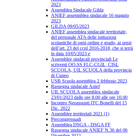
2023
Assemblea Sindacale Gilda
ANIEF assemnblea sindacale 16 maggio
2023
GILDA 09/05/2023
ANIEF assemblea sindacale territoriale,
del personale ATA delle istituzioni
scolastiche di ogni ordine e grado, ai sensi
dell’art. 23 del ccnl 2016-2018, che si terrà
in data 10/05/2023 e
Assemblee sindacali provinciali Le
scriventi OO.SS FLC-CGIL, CISL
SCUOLA, UIL SCUOLA della provincia
di Cuneo
USB Scuola assemblea 2 febbraio 2023
Rassegna sindacale Anief
UIL SCUOLA assemblea sindacale
23/01/2023 dalle ore 8.00 alle ore 10.00
Incontro Neoassunti ITC Bonelli del 15
Dic. 2022
Assemblee territoriali 2021 (1)
Precongressuali
Assemblea DSGA - DSGA FF
Rassegna sindacale ANIEF N.36 del 06
Dicembre 2022