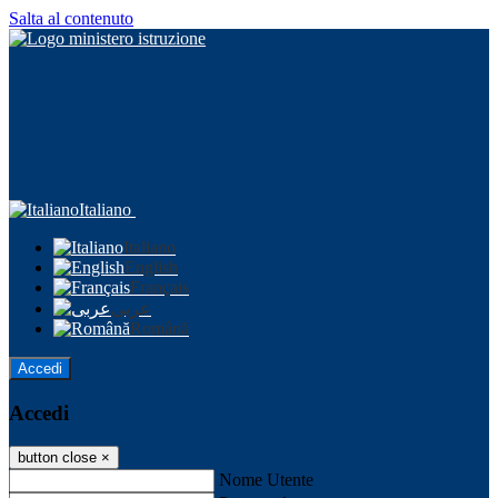
Salta al contenuto
Italiano
Italiano
English
Français
عربى
Română
Accedi
Accedi
button close
×
Nome Utente