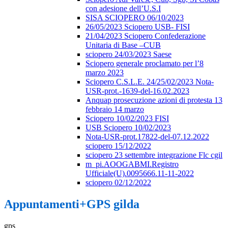
con adesione dell’U.S.I
SISA SCIOPERO 06/10/2023
26/05/2023 Sciopero USB- FISI
21/04/2023 Sciopero Confederazione
Unitaria di Base –CUB
sciopero 24/03/2023 Saese
Sciopero generale proclamato per l’8
marzo 2023
Sciopero C.S.L.E. 24/25/02/2023 Nota-
USR-prot.-1639-del-16.02.2023
Anquap prosecuzione azioni di protesta 13
febbraio 14 marzo
Sciopero 10/02/2023 FISI
USB Sciopero 10/02/2023
Nota-USR-prot.17822-del-07.12.2022
sciopero 15/12/2022
sciopero 23 settembre integrazione Flc cgil
m_pi.AOOGABMI.Registro
Ufficiale(U).0095666.11-11-2022
sciopero 02/12/2022
Appuntamenti+GPS gilda
gps