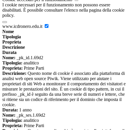
I cookie necessari per il funzionamento non possono essere
disabilitati. È possibile consultare l'elenco nella pagina della cookie
policy.
www.icdronero.edu.it
Nome
Tipologia
Proprieta
Descrizione
Durata
Nome:
_pk_id.1.69d2
Tipologia:
analitico
Proprieta:
Prime Parti
Descrizione:
Questo nome di cookie è associato alla piattaforma di
analisi web open source Piwik. Viene utilizzato per aiutare i
proprietari di siti Web a monitorare il comportamento dei visitatori e
misurare le prestazioni del sito. È un cookie di tipo pattern, in cui il
prefisso _pk_id è seguito da una breve serie di numeri e lettere, che
si ritiene sia un codice di riferimento per il dominio che imposta il
cookie.
Durata:
1 anno
Nome:
_pk_ses.1.69d2
Tipologia:
analitico
Proprieta:
Prime Parti