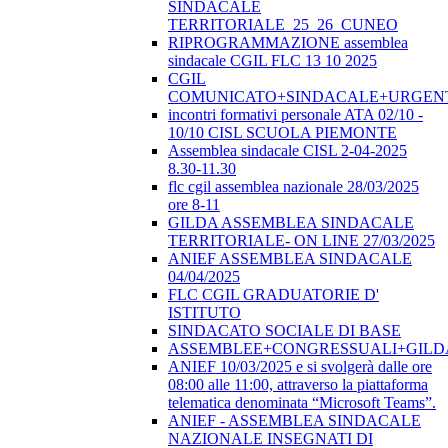
SINDACALE
TERRITORIALE_25_26_CUNEO
RIPROGRAMMAZIONE assemblea
sindacale CGIL FLC 13 10 2025
CGIL
COMUNICATO+SINDACALE+URGEN
incontri formativi personale ATA 02/10 -
10/10 CISL SCUOLA PIEMONTE
Assemblea sindacale CISL 2-04-2025
8.30-11.30
flc cgil assemblea nazionale 28/03/2025
ore 8-11
GILDA ASSEMBLEA SINDACALE
TERRITORIALE- ON LINE 27/03/2025
ANIEF ASSEMBLEA SINDACALE
04/04/2025
FLC CGIL GRADUATORIE D'
ISTITUTO
SINDACATO SOCIALE DI BASE
ASSEMBLEE+CONGRESSUALI+GILD
ANIEF 10/03/2025 e si svolgerà dalle ore
08:00 alle 11:00, attraverso la piattaforma
telematica denominata “Microsoft Teams”.
ANIEF - ASSEMBLEA SINDACALE
NAZIONALE INSEGNATI DI