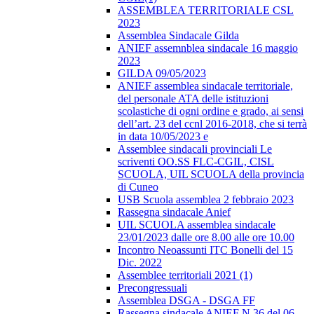
ASSEMBLEA TERRITORIALE CSL
2023
Assemblea Sindacale Gilda
ANIEF assemnblea sindacale 16 maggio
2023
GILDA 09/05/2023
ANIEF assemblea sindacale territoriale,
del personale ATA delle istituzioni
scolastiche di ogni ordine e grado, ai sensi
dell’art. 23 del ccnl 2016-2018, che si terrà
in data 10/05/2023 e
Assemblee sindacali provinciali Le
scriventi OO.SS FLC-CGIL, CISL
SCUOLA, UIL SCUOLA della provincia
di Cuneo
USB Scuola assemblea 2 febbraio 2023
Rassegna sindacale Anief
UIL SCUOLA assemblea sindacale
23/01/2023 dalle ore 8.00 alle ore 10.00
Incontro Neoassunti ITC Bonelli del 15
Dic. 2022
Assemblee territoriali 2021 (1)
Precongressuali
Assemblea DSGA - DSGA FF
Rassegna sindacale ANIEF N.36 del 06