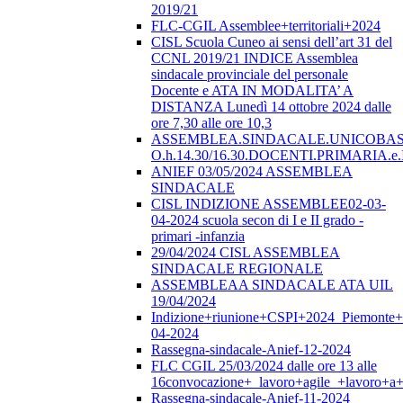
2019/21
FLC-CGIL Assemblee+territoriali+2024
CISL Scuola Cuneo ai sensi dell’art 31 del
CCNL 2019/21 INDICE Assemblea
sindacale provinciale del personale
Docente e ATA IN MODALITA’ A
DISTANZA Lunedì 14 ottobre 2024 dalle
ore 7,30 alle ore 10,3
ASSEMBLEA.SINDACALE.UNICOBAS.o
O.h.14.30/16.30.DOCENTI.PRIMARI
ANIEF 03/05/2024 ASSEMBLEA
SINDACALE
CISL INDIZIONE ASSEMBLEE02-03-
04-2024 scuola secon di I e II grado -
primari -infanzia
29/04/2024 CISL ASSEMBLEA
SINDACALE REGIONALE
ASSEMBLEAA SINDACALE ATA UIL
19/04/2024
Indizione+riunione+CSPI+2024_Piemonte+
04-2024
Rassegna-sindacale-Anief-12-2024
FLC CGIL 25/03/2024 dalle ore 13 alle
16convocazione+_lavoro+agile_+lavoro+a+
Rassegna-sindacale-Anief-11-2024