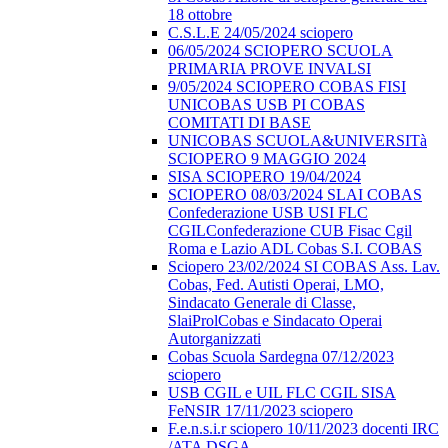
18 ottobre
C.S.L.E 24/05/2024 sciopero
06/05/2024 SCIOPERO SCUOLA
PRIMARIA PROVE INVALSI
9/05/2024 SCIOPERO COBAS FISI
UNICOBAS USB PI COBAS
COMITATI DI BASE
UNICOBAS SCUOLA&UNIVERSITà
SCIOPERO 9 MAGGIO 2024
SISA SCIOPERO 19/04/2024
SCIOPERO 08/03/2024 SLAI COBAS
Confederazione USB USI FLC
CGILConfederazione CUB Fisac Cgil
Roma e Lazio ADL Cobas S.I. COBAS
Sciopero 23/02/2024 SI COBAS Ass. Lav.
Cobas, Fed. Autisti Operai, LMO,
Sindacato Generale di Classe,
SlaiProlCobas e Sindacato Operai
Autorganizzati
Cobas Scuola Sardegna 07/12/2023
sciopero
USB CGIL e UIL FLC CGIL SISA
FeNSIR 17/11/2023 sciopero
F.e.n.s.i.r sciopero 10/11/2023 docenti IRC
/ATA DSGA