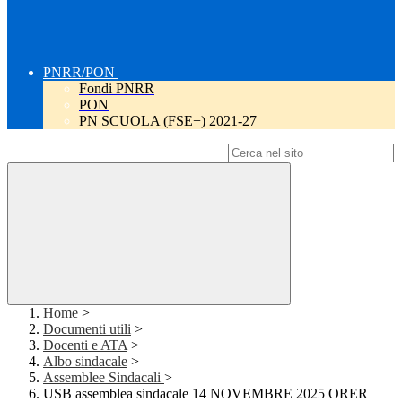
PNRR/PON
Fondi PNRR
PON
PN SCUOLA (FSE+) 2021-27
Campo di ricerca per le pagine del sito
Home
>
Documenti utili
>
Docenti e ATA
>
Albo sindacale
>
Assemblee Sindacali
>
USB assemblea sindacale 14 NOVEMBRE 2025 ORER