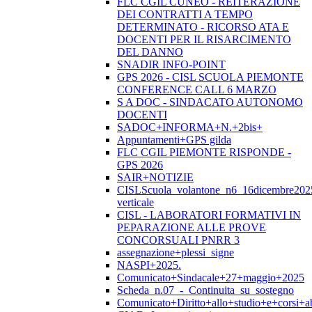
FLC CGIL CUNEO - REITERAZIONE
DEI CONTRATTI A TEMPO
DETERMINATO - RICORSO ATA E
DOCENTI PER IL RISARCIMENTO
DEL DANNO
SNADIR INFO-POINT
GPS 2026 - CISL SCUOLA PIEMONTE
CONFERENCE CALL 6 MARZO
S A DOC - SINDACATO AUTONOMO
DOCENTI
SADOC+INFORMA+N.+2bis+
Appuntamenti+GPS gilda
FLC CGIL PIEMONTE RISPONDE -
GPS 2026
SAIR+NOTIZIE
CISLScuola_volantone_n6_16dicembre202
verticale
CISL - LABORATORI FORMATIVI IN
PEPARAZIONE ALLE PROVE
CONCORSUALI PNRR 3
assegnazione+plessi_signe
NASPI+2025.
Comunicato+Sindacale+27+maggio+2025
Scheda_n.07_-_Continuita_su_sostegno
Comunicato+Diritto+allo+studio+e+corsi+abi