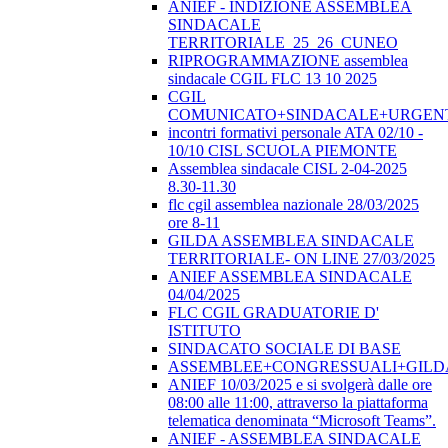
ANIEF - INDIZIONE ASSEMBLEA
SINDACALE
TERRITORIALE_25_26_CUNEO
RIPROGRAMMAZIONE assemblea
sindacale CGIL FLC 13 10 2025
CGIL
COMUNICATO+SINDACALE+URGEN
incontri formativi personale ATA 02/10 -
10/10 CISL SCUOLA PIEMONTE
Assemblea sindacale CISL 2-04-2025
8.30-11.30
flc cgil assemblea nazionale 28/03/2025
ore 8-11
GILDA ASSEMBLEA SINDACALE
TERRITORIALE- ON LINE 27/03/2025
ANIEF ASSEMBLEA SINDACALE
04/04/2025
FLC CGIL GRADUATORIE D'
ISTITUTO
SINDACATO SOCIALE DI BASE
ASSEMBLEE+CONGRESSUALI+GILD
ANIEF 10/03/2025 e si svolgerà dalle ore
08:00 alle 11:00, attraverso la piattaforma
telematica denominata “Microsoft Teams”.
ANIEF - ASSEMBLEA SINDACALE