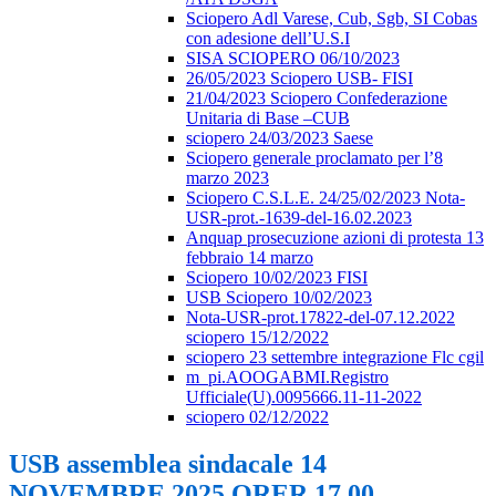
Sciopero Adl Varese, Cub, Sgb, SI Cobas
con adesione dell’U.S.I
SISA SCIOPERO 06/10/2023
26/05/2023 Sciopero USB- FISI
21/04/2023 Sciopero Confederazione
Unitaria di Base –CUB
sciopero 24/03/2023 Saese
Sciopero generale proclamato per l’8
marzo 2023
Sciopero C.S.L.E. 24/25/02/2023 Nota-
USR-prot.-1639-del-16.02.2023
Anquap prosecuzione azioni di protesta 13
febbraio 14 marzo
Sciopero 10/02/2023 FISI
USB Sciopero 10/02/2023
Nota-USR-prot.17822-del-07.12.2022
sciopero 15/12/2022
sciopero 23 settembre integrazione Flc cgil
m_pi.AOOGABMI.Registro
Ufficiale(U).0095666.11-11-2022
sciopero 02/12/2022
USB assemblea sindacale 14
NOVEMBRE 2025 ORER 17.00