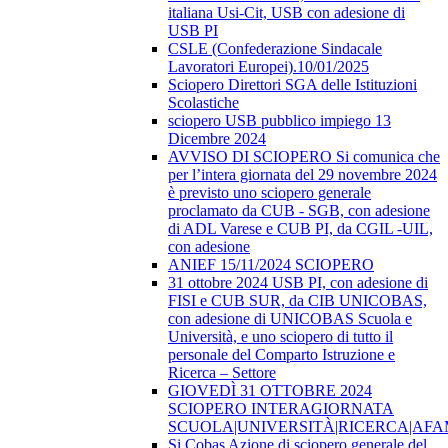
italiana Usi-Cit, USB con adesione di
USB PI
CSLE (Confederazione Sindacale
Lavoratori Europei).10/01/2025
Sciopero Direttori SGA delle Istituzioni
Scolastiche
sciopero USB pubblico impiego 13
Dicembre 2024
AVVISO DI SCIOPERO Si comunica che
per l’intera giornata del 29 novembre 2024
è previsto uno sciopero generale
proclamato da CUB - SGB, con adesione
di ADL Varese e CUB PI, da CGIL -UIL,
con adesione
ANIEF 15/11/2024 SCIOPERO
31 ottobre 2024 USB PI, con adesione di
FISI e CUB SUR, da CIB UNICOBAS,
con adesione di UNICOBAS Scuola e
Università, e uno sciopero di tutto il
personale del Comparto Istruzione e
Ricerca – Settore
GIOVEDÌ 31 OTTOBRE 2024
SCIOPERO INTERAGIORNATA
SCUOLA|UNIVERSITÀ|RICERCA|AF
Si Cobas Azione di sciopero generale del