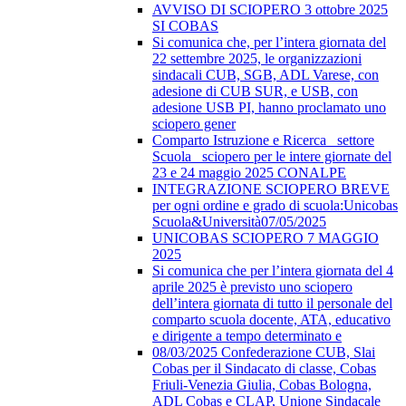
AVVISO DI SCIOPERO 3 ottobre 2025
SI COBAS
Si comunica che, per l’intera giornata del
22 settembre 2025, le organizzazioni
sindacali CUB, SGB, ADL Varese, con
adesione di CUB SUR, e USB, con
adesione USB PI, hanno proclamato uno
sciopero gener
Comparto Istruzione e Ricerca_ settore
Scuola_ sciopero per le intere giornate del
23 e 24 maggio 2025 CONALPE
INTEGRAZIONE SCIOPERO BREVE
per ogni ordine e grado di scuola:Unicobas
Scuola&Università07/05/2025
UNICOBAS SCIOPERO 7 MAGGIO
2025
Si comunica che per l’intera giornata del 4
aprile 2025 è previsto uno sciopero
dell’intera giornata di tutto il personale del
comparto scuola docente, ATA, educativo
e dirigente a tempo determinato e
08/03/2025 Confederazione CUB, Slai
Cobas per il Sindacato di classe, Cobas
Friuli-Venezia Giulia, Cobas Bologna,
ADL Cobas e CLAP, Unione Sindacale