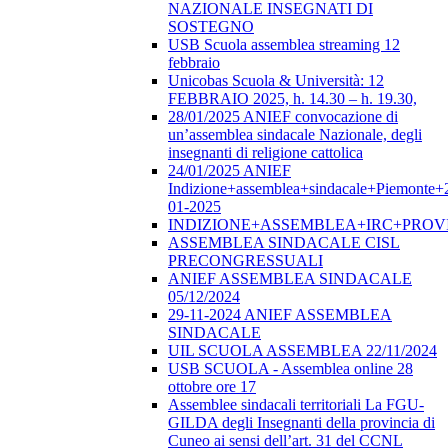
NAZIONALE INSEGNATI DI
SOSTEGNO
USB Scuola assemblea streaming 12
febbraio
Unicobas Scuola & Università: 12
FEBBRAIO 2025, h. 14.30 – h. 19.30,
28/01/2025 ANIEF convocazione di
un’assemblea sindacale Nazionale, degli
insegnanti di religione cattolica
24/01/2025 ANIEF
Indizione+assemblea+sindacale+Piemonte+
01-2025
INDIZIONE+ASSEMBLEA+IRC+PROV
ASSEMBLEA SINDACALE CISL
PRECONGRESSUALI
ANIEF ASSEMBLEA SINDACALE
05/12/2024
29-11-2024 ANIEF ASSEMBLEA
SINDACALE
UIL SCUOLA ASSEMBLEA 22/11/2024
USB SCUOLA - Assemblea online 28
ottobre ore 17
Assemblee sindacali territoriali La FGU-
GILDA degli Insegnanti della provincia di
Cuneo ai sensi dell’art. 31 del CCNL