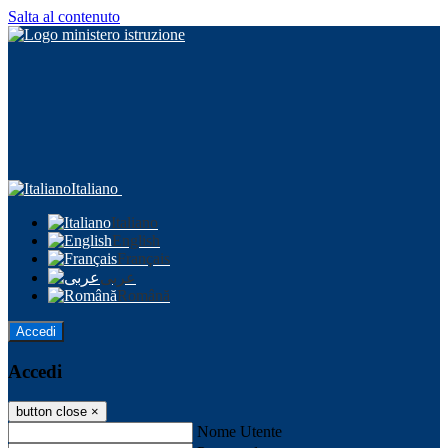
Salta al contenuto
Italiano
Italiano
English
Français
عربى
Română
Accedi
Accedi
button close
×
Nome Utente