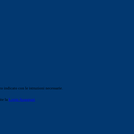
o indicato con le istruzioni necessarie.
ite la
Login Spaggiari