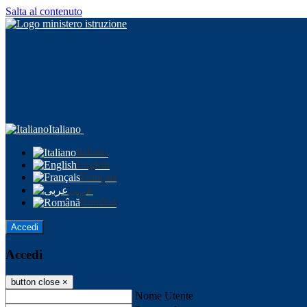
Salta al contenuto
Italiano
Italiano
English
Français
عربى
Română
Accedi
Accedi
button close
×
Nome Utente