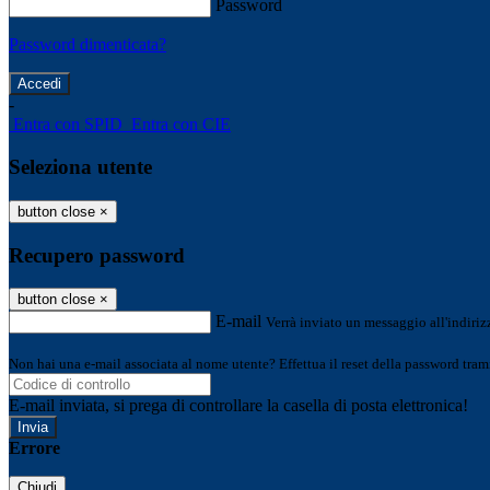
Password
Password dimenticata?
-
Entra con SPID
Entra con CIE
Seleziona utente
button close
×
Recupero password
button close
×
E-mail
Verrà inviato un messaggio all'indirizz
Non hai una e-mail associata al nome utente? Effettua il reset della password tram
E-mail inviata, si prega di controllare la casella di posta elettronica!
Errore
Chiudi