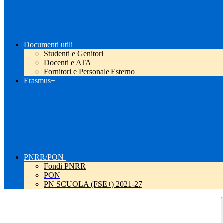
Documenti utili
Studenti e Genitori
Docenti e ATA
Fornitori e Personale Esterno
Erasmus+
PNRR/PON
Fondi PNRR
PON
PN SCUOLA (FSE+) 2021-27