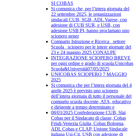
SI COBAS
Si comunica che, per l’intera giornata del
22 settembre 2025, le organizzazioni
sindacali CUB, SGB, ADL Varese, con
adesione di CUB SUR, e USB, con
adesione USB PI, hanno proclamato uno
sciopero gener
Comparto Istruzione e Ricerca_ settore
Scuola_ sciopero per le intere giornate del
23 e 24 maggio 2025 CONALPE
INTEGRAZIONE SCIOPERO BREVE
per ogni ordine e grado di scuola:Unicobas
Scuola&Università07/05/2025
UNICOBAS SCIOPERO 7 MAGGIO
2025
Si comunica che per l’intera giornata del 4
aprile 2025 è previsto uno sciopero
dell’intera giornata di tutto il personale del
comparto scuola docente, ATA, educativo
e dirigente a tempo determinato e
08/03/2025 Confederazione CUB, Slai
Cobas per il Sindacato di classe, Cobas
Friuli-Venezia Giulia, Cobas Bologna,
ADL Cobas e CLAP, Unione Sindacale
italiana Usi-Cit, USB con adesione di