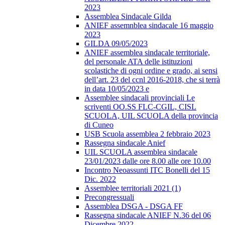
2023
Assemblea Sindacale Gilda
ANIEF assemnblea sindacale 16 maggio
2023
GILDA 09/05/2023
ANIEF assemblea sindacale territoriale,
del personale ATA delle istituzioni
scolastiche di ogni ordine e grado, ai sensi
dell’art. 23 del ccnl 2016-2018, che si terrà
in data 10/05/2023 e
Assemblee sindacali provinciali Le
scriventi OO.SS FLC-CGIL, CISL
SCUOLA, UIL SCUOLA della provincia
di Cuneo
USB Scuola assemblea 2 febbraio 2023
Rassegna sindacale Anief
UIL SCUOLA assemblea sindacale
23/01/2023 dalle ore 8.00 alle ore 10.00
Incontro Neoassunti ITC Bonelli del 15
Dic. 2022
Assemblee territoriali 2021 (1)
Precongressuali
Assemblea DSGA - DSGA FF
Rassegna sindacale ANIEF N.36 del 06
Dicembre 2022