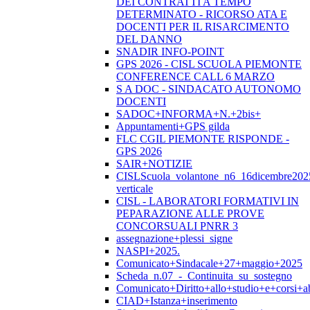
DEI CONTRATTI A TEMPO
DETERMINATO - RICORSO ATA E
DOCENTI PER IL RISARCIMENTO
DEL DANNO
SNADIR INFO-POINT
GPS 2026 - CISL SCUOLA PIEMONTE
CONFERENCE CALL 6 MARZO
S A DOC - SINDACATO AUTONOMO
DOCENTI
SADOC+INFORMA+N.+2bis+
Appuntamenti+GPS gilda
FLC CGIL PIEMONTE RISPONDE -
GPS 2026
SAIR+NOTIZIE
CISLScuola_volantone_n6_16dicembre202
verticale
CISL - LABORATORI FORMATIVI IN
PEPARAZIONE ALLE PROVE
CONCORSUALI PNRR 3
assegnazione+plessi_signe
NASPI+2025.
Comunicato+Sindacale+27+maggio+2025
Scheda_n.07_-_Continuita_su_sostegno
Comunicato+Diritto+allo+studio+e+corsi+abi
CIAD+Istanza+inserimento