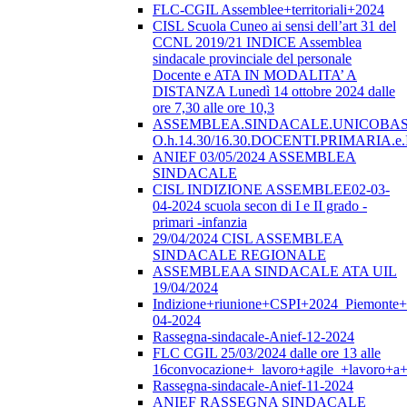
FLC-CGIL Assemblee+territoriali+2024
CISL Scuola Cuneo ai sensi dell’art 31 del
CCNL 2019/21 INDICE Assemblea
sindacale provinciale del personale
Docente e ATA IN MODALITA’ A
DISTANZA Lunedì 14 ottobre 2024 dalle
ore 7,30 alle ore 10,3
ASSEMBLEA.SINDACALE.UNICOBAS.o
O.h.14.30/16.30.DOCENTI.PRIMARI
ANIEF 03/05/2024 ASSEMBLEA
SINDACALE
CISL INDIZIONE ASSEMBLEE02-03-
04-2024 scuola secon di I e II grado -
primari -infanzia
29/04/2024 CISL ASSEMBLEA
SINDACALE REGIONALE
ASSEMBLEAA SINDACALE ATA UIL
19/04/2024
Indizione+riunione+CSPI+2024_Piemonte+
04-2024
Rassegna-sindacale-Anief-12-2024
FLC CGIL 25/03/2024 dalle ore 13 alle
16convocazione+_lavoro+agile_+lavoro+a+
Rassegna-sindacale-Anief-11-2024
ANIEF RASSEGNA SINDACALE