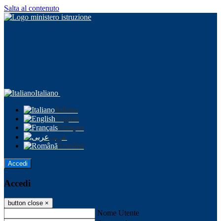
Salta al contenuto
Italiano
Italiano
English
Français
عربى
Română
Accedi
Accedi
button close
×
Nome Utente