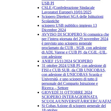
USB PI
CSLE (Confederazione Sindacale
Lavoratori Europei).10/01/2025
Sciopero Direttori SGA delle Istituzioni
Scolastiche
sciopero USB pubblico impiego 13
Dicembre 2024
AVVISO DI SCIOPERO Si comunica che
per l’intera giornata del 29 novembre 2024
è previsto uno sciopero generale
proclamato da CUB - SGB, con adesione
di ADL Varese e CUB PI, da CGIL -UIL,
con adesione
ANIEF 15/11/2024 SCIOPERO
31 ottobre 2024 USB PI, con adesione di
FISI e CUB SUR, da CIB UNICOBAS,
con adesione di UNICOBAS Scuola e
Università, e uno sciopero di tutto il
personale del Comparto Istruzione e
Ricerca – Settore
GIOVEDÌ 31 OTTOBRE 2024
SCIOPERO INTERAGIORNATA
SCUOLA|UNIVERSITÀ|RICERCA|AF
Si Cobas Azione di sciopero generale del
18 ottobre