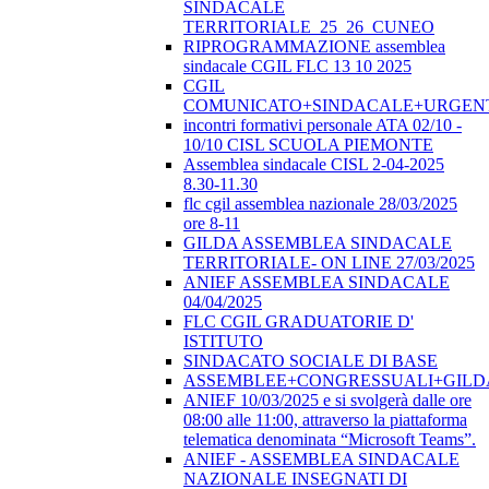
SINDACALE
TERRITORIALE_25_26_CUNEO
RIPROGRAMMAZIONE assemblea
sindacale CGIL FLC 13 10 2025
CGIL
COMUNICATO+SINDACALE+URGEN
incontri formativi personale ATA 02/10 -
10/10 CISL SCUOLA PIEMONTE
Assemblea sindacale CISL 2-04-2025
8.30-11.30
flc cgil assemblea nazionale 28/03/2025
ore 8-11
GILDA ASSEMBLEA SINDACALE
TERRITORIALE- ON LINE 27/03/2025
ANIEF ASSEMBLEA SINDACALE
04/04/2025
FLC CGIL GRADUATORIE D'
ISTITUTO
SINDACATO SOCIALE DI BASE
ASSEMBLEE+CONGRESSUALI+GILD
ANIEF 10/03/2025 e si svolgerà dalle ore
08:00 alle 11:00, attraverso la piattaforma
telematica denominata “Microsoft Teams”.
ANIEF - ASSEMBLEA SINDACALE
NAZIONALE INSEGNATI DI