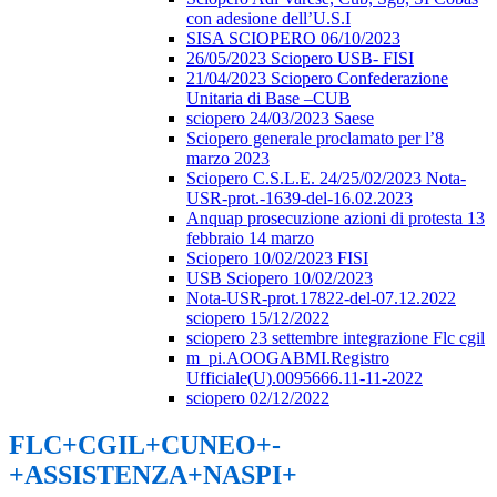
con adesione dell’U.S.I
SISA SCIOPERO 06/10/2023
26/05/2023 Sciopero USB- FISI
21/04/2023 Sciopero Confederazione
Unitaria di Base –CUB
sciopero 24/03/2023 Saese
Sciopero generale proclamato per l’8
marzo 2023
Sciopero C.S.L.E. 24/25/02/2023 Nota-
USR-prot.-1639-del-16.02.2023
Anquap prosecuzione azioni di protesta 13
febbraio 14 marzo
Sciopero 10/02/2023 FISI
USB Sciopero 10/02/2023
Nota-USR-prot.17822-del-07.12.2022
sciopero 15/12/2022
sciopero 23 settembre integrazione Flc cgil
m_pi.AOOGABMI.Registro
Ufficiale(U).0095666.11-11-2022
sciopero 02/12/2022
FLC+CGIL+CUNEO+-
+ASSISTENZA+NASPI+