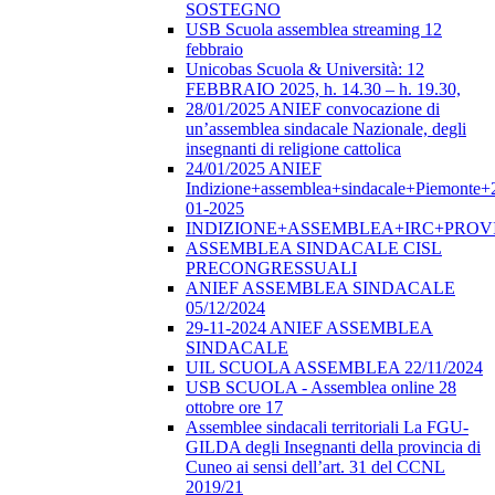
SOSTEGNO
USB Scuola assemblea streaming 12
febbraio
Unicobas Scuola & Università: 12
FEBBRAIO 2025, h. 14.30 – h. 19.30,
28/01/2025 ANIEF convocazione di
un’assemblea sindacale Nazionale, degli
insegnanti di religione cattolica
24/01/2025 ANIEF
Indizione+assemblea+sindacale+Piemonte+
01-2025
INDIZIONE+ASSEMBLEA+IRC+PROV
ASSEMBLEA SINDACALE CISL
PRECONGRESSUALI
ANIEF ASSEMBLEA SINDACALE
05/12/2024
29-11-2024 ANIEF ASSEMBLEA
SINDACALE
UIL SCUOLA ASSEMBLEA 22/11/2024
USB SCUOLA - Assemblea online 28
ottobre ore 17
Assemblee sindacali territoriali La FGU-
GILDA degli Insegnanti della provincia di
Cuneo ai sensi dell’art. 31 del CCNL
2019/21