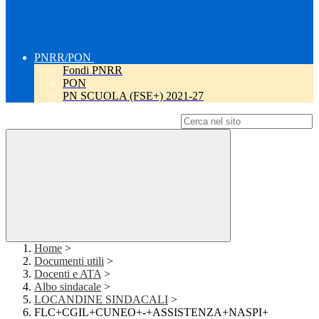
PNRR/PON
Fondi PNRR
PON
PN SCUOLA (FSE+) 2021-27
Campo di ricerca per le pagine del sito
Home
>
Documenti utili
>
Docenti e ATA
>
Albo sindacale
>
LOCANDINE SINDACALI
>
FLC+CGIL+CUNEO+-+ASSISTENZA+NASPI+