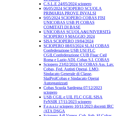
C.S.L.E 24/05/2024 sciopero
06/05/2024 SCIOPERO SCUOLA
PRIMARIA PROVE INVALSI
9/05/2024 SCIOPERO COBAS FISI
UNICOBAS USB PI COBAS
COMITATI DI BASE
UNICOBAS SCUOLA&UNIVERSITà
SCIOPERO 9 MAGGIO 2024
SISA SCIOPERO 19/04/2024
SCIOPERO 08/03/2024 SLAI COBAS
Confederazione USB USI FLC
CGILConfederazione CUB Fisac Cgil
Roma e Lazio ADL Cobas S.I. COBAS
Sciopero 23/02/2024 SI COBAS Ass. Lav.
Cobas, Fed. Autisti Operai, LMO,
Sindacato Generale di Classe,
SlaiProlCobas e Sindacato Operai
Autorganizzati
Cobas Scuola Sardegna 07/12/2023
sciopero
USB CGIL e UIL FLC CGIL SISA
FeNSIR 17/11/2023 sciopero
F.e.n.s.i.r sciopero 10/11/2023 docenti IRC
/ATA DSGA
Sciopero Adl Varese, Cub, Sgb, SI Cobas