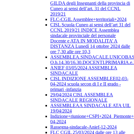
GILDA degli Insegnanti della provincia di
Cuneo ai sensi dell’art. 31 del CCNL
2019/21
FLC-CGIL Assemblee+territoriali+2024
CISL Scuola Cuneo ai sensi dell’art 31 del
CCNL 2019/21 INDICE Assemblea
sindacale provinciale del personale
Docente e ATA IN MODALITA’ A
DISTANZA Lunedì 14 ottobre 2024 dalle
ore 7,30 alle ore 10,3
ASSEMBLEA.SINDACALE.UNICOBAS.o
O.h.14.30/16.30.DOCENTI.PRIMARI
ANIEF 03/05/2024 ASSEMBLEA
SINDACALE
CISL INDIZIONE ASSEMBLEE02-03-
04-2024 scuola secon di I e II grado -
primari -infanzia
29/04/2024 CISL ASSEMBLEA
SINDACALE REGIONALE
ASSEMBLEAA SINDACALE ATA UIL
19/04/2024
Indizione+riunione+CSPI+2024_Piemonte+
04-2024
Rassegna-sindacale-Anief-12-2024
FLC CGIL 25/03/2024 dalle ore 13 alle