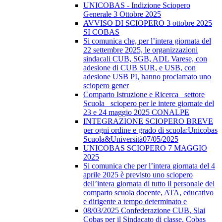
UNICOBAS - Indizione Sciopero
Generale 3 Ottobre 2025
AVVISO DI SCIOPERO 3 ottobre 2025
SI COBAS
Si comunica che, per l’intera giornata del
22 settembre 2025, le organizzazioni
sindacali CUB, SGB, ADL Varese, con
adesione di CUB SUR, e USB, con
adesione USB PI, hanno proclamato uno
sciopero gener
Comparto Istruzione e Ricerca_ settore
Scuola_ sciopero per le intere giornate del
23 e 24 maggio 2025 CONALPE
INTEGRAZIONE SCIOPERO BREVE
per ogni ordine e grado di scuola:Unicobas
Scuola&Università07/05/2025
UNICOBAS SCIOPERO 7 MAGGIO
2025
Si comunica che per l’intera giornata del 4
aprile 2025 è previsto uno sciopero
dell’intera giornata di tutto il personale del
comparto scuola docente, ATA, educativo
e dirigente a tempo determinato e
08/03/2025 Confederazione CUB, Slai
Cobas per il Sindacato di classe, Cobas