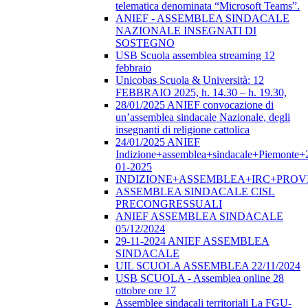
telematica denominata “Microsoft Teams”.
ANIEF - ASSEMBLEA SINDACALE
NAZIONALE INSEGNATI DI
SOSTEGNO
USB Scuola assemblea streaming 12
febbraio
Unicobas Scuola & Università: 12
FEBBRAIO 2025, h. 14.30 – h. 19.30,
28/01/2025 ANIEF convocazione di
un’assemblea sindacale Nazionale, degli
insegnanti di religione cattolica
24/01/2025 ANIEF
Indizione+assemblea+sindacale+Piemonte+
01-2025
INDIZIONE+ASSEMBLEA+IRC+PROV
ASSEMBLEA SINDACALE CISL
PRECONGRESSUALI
ANIEF ASSEMBLEA SINDACALE
05/12/2024
29-11-2024 ANIEF ASSEMBLEA
SINDACALE
UIL SCUOLA ASSEMBLEA 22/11/2024
USB SCUOLA - Assemblea online 28
ottobre ore 17
Assemblee sindacali territoriali La FGU-