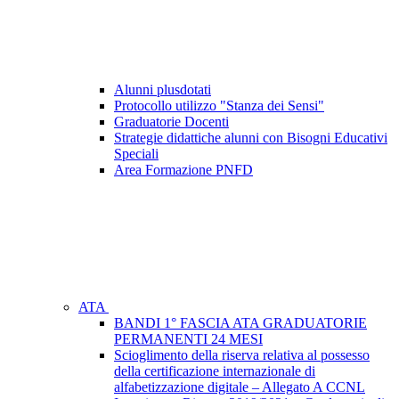
Alunni plusdotati
Protocollo utilizzo "Stanza dei Sensi"
Graduatorie Docenti
Strategie didattiche alunni con Bisogni Educativi
Speciali
Area Formazione PNFD
ATA
BANDI 1° FASCIA ATA GRADUATORIE
PERMANENTI 24 MESI
Scioglimento della riserva relativa al possesso
della certificazione internazionale di
alfabetizzazione digitale – Allegato A CCNL