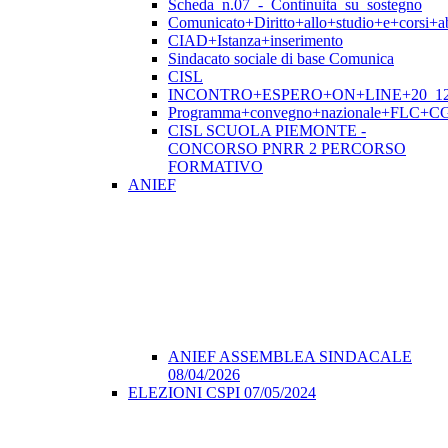
Scheda_n.07_-_Continuita_su_sostegno
Comunicato+Diritto+allo+studio+e+corsi+abi
CIAD+Istanza+inserimento
Sindacato sociale di base Comunica
CISL
INCONTRO+ESPERO+ON+LINE+20_12
Programma+convegno+nazionale+FLC+CGI
CISL SCUOLA PIEMONTE -
CONCORSO PNRR 2 PERCORSO
FORMATIVO
ANIEF
ANIEF ASSEMBLEA SINDACALE
08/04/2026
ELEZIONI CSPI 07/05/2024