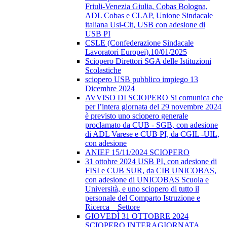
Friuli-Venezia Giulia, Cobas Bologna,
ADL Cobas e CLAP, Unione Sindacale
italiana Usi-Cit, USB con adesione di
USB PI
CSLE (Confederazione Sindacale
Lavoratori Europei).10/01/2025
Sciopero Direttori SGA delle Istituzioni
Scolastiche
sciopero USB pubblico impiego 13
Dicembre 2024
AVVISO DI SCIOPERO Si comunica che
per l’intera giornata del 29 novembre 2024
è previsto uno sciopero generale
proclamato da CUB - SGB, con adesione
di ADL Varese e CUB PI, da CGIL -UIL,
con adesione
ANIEF 15/11/2024 SCIOPERO
31 ottobre 2024 USB PI, con adesione di
FISI e CUB SUR, da CIB UNICOBAS,
con adesione di UNICOBAS Scuola e
Università, e uno sciopero di tutto il
personale del Comparto Istruzione e
Ricerca – Settore
GIOVEDÌ 31 OTTOBRE 2024
SCIOPERO INTERAGIORNATA