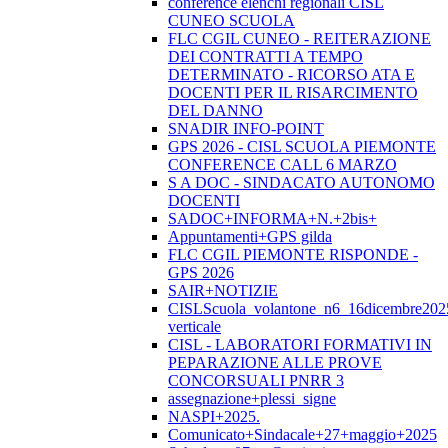
conference elenchi regionali CISL
CUNEO SCUOLA
FLC CGIL CUNEO - REITERAZIONE
DEI CONTRATTI A TEMPO
DETERMINATO - RICORSO ATA E
DOCENTI PER IL RISARCIMENTO
DEL DANNO
SNADIR INFO-POINT
GPS 2026 - CISL SCUOLA PIEMONTE
CONFERENCE CALL 6 MARZO
S A DOC - SINDACATO AUTONOMO
DOCENTI
SADOC+INFORMA+N.+2bis+
Appuntamenti+GPS gilda
FLC CGIL PIEMONTE RISPONDE -
GPS 2026
SAIR+NOTIZIE
CISLScuola_volantone_n6_16dicembre202
verticale
CISL - LABORATORI FORMATIVI IN
PEPARAZIONE ALLE PROVE
CONCORSUALI PNRR 3
assegnazione+plessi_signe
NASPI+2025.
Comunicato+Sindacale+27+maggio+2025