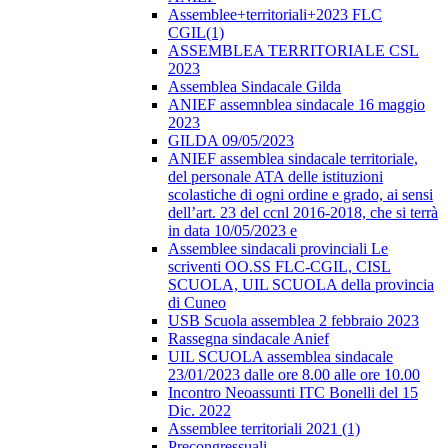
Assemblee+territoriali+2023 FLC
CGIL(1)
ASSEMBLEA TERRITORIALE CSL
2023
Assemblea Sindacale Gilda
ANIEF assemnblea sindacale 16 maggio
2023
GILDA 09/05/2023
ANIEF assemblea sindacale territoriale,
del personale ATA delle istituzioni
scolastiche di ogni ordine e grado, ai sensi
dell’art. 23 del ccnl 2016-2018, che si terrà
in data 10/05/2023 e
Assemblee sindacali provinciali Le
scriventi OO.SS FLC-CGIL, CISL
SCUOLA, UIL SCUOLA della provincia
di Cuneo
USB Scuola assemblea 2 febbraio 2023
Rassegna sindacale Anief
UIL SCUOLA assemblea sindacale
23/01/2023 dalle ore 8.00 alle ore 10.00
Incontro Neoassunti ITC Bonelli del 15
Dic. 2022
Assemblee territoriali 2021 (1)
Precongressuali