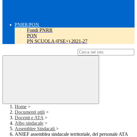
PNRR/PON
Fondi PNRR
PON
PN SCUOLA (FSE+) 2021-27
Campo di ricerca per le pagine del sito
Home
>
Documenti utili
>
Docenti e ATA
>
Albo sindacale
>
Assemblee Sindacali
>
ANIEF assemblea sindacale territoriale, del personale ATA