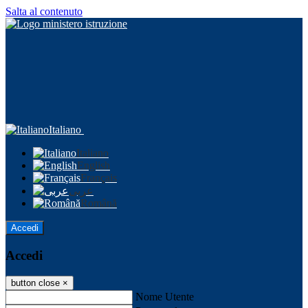
Salta al contenuto
Italiano
Italiano
English
Français
عربى
Română
Accedi
Accedi
button close
×
Nome Utente