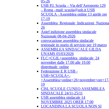
05-26
USB P.I. Scuola – Via dell’Aeroporto 129
– Roma –mail: scuola@usb.it USB
SCUOLA - Assemblea online 13 aprile ore
17-19
Assemblea_Regionale_Indicazioni_Nazional
26
Anief indizione assemblea sindacale
Nazionale 08-04-2026
convocazione assemblea sindacale
regionale in orario di servizio per 19 marzo
ASSEMBLEA SINDACALE GILDA
UNAMS 05/03/2026
FLC+CGIL+assemblea_sindacale_24
novembre dalle 17.00 alle 19.00
distrettuale_online
Federazione E R USB -
USB+SCUOLA+-
+Assemblea+online+26+novembre+ore+17
19
CISL SCUOLE CUNEO ASSEMBLEA
SINDACALE 24/11-25/11
USB assemblea sindacale 14
NOVEMBRE 2025 ORER 17.00
LOCANDINA LA SCUOLA NON SI