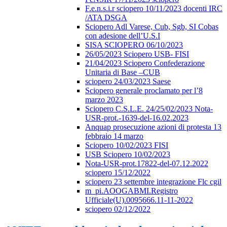
F.e.n.s.i.r sciopero 10/11/2023 docenti IRC
/ATA DSGA
Sciopero Adl Varese, Cub, Sgb, SI Cobas
con adesione dell’U.S.I
SISA SCIOPERO 06/10/2023
26/05/2023 Sciopero USB- FISI
21/04/2023 Sciopero Confederazione
Unitaria di Base –CUB
sciopero 24/03/2023 Saese
Sciopero generale proclamato per l’8
marzo 2023
Sciopero C.S.L.E. 24/25/02/2023 Nota-
USR-prot.-1639-del-16.02.2023
Anquap prosecuzione azioni di protesta 13
febbraio 14 marzo
Sciopero 10/02/2023 FISI
USB Sciopero 10/02/2023
Nota-USR-prot.17822-del-07.12.2022
sciopero 15/12/2022
sciopero 23 settembre integrazione Flc cgil
m_pi.AOOGABMI.Registro
Ufficiale(U).0095666.11-11-2022
sciopero 02/12/2022