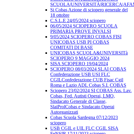
SCUOLA|UNIVERSITÀ|RICERCA|AF
Si Cobas Azione di sciopero generale del
18 ottobre
C.S.L.E 24/05/2024 sciopero
06/05/2024 SCIOPERO SCUOLA
PRIMARIA PROVE INVALSI
9/05/2024 SCIOPERO COBAS FISI
UNICOBAS USB PI COBAS
COMITATI DI BASE
UNICOBAS SCUOLA&UNIVERSITà
SCIOPERO 9 MAGGIO 2024
SISA SCIOPERO 19/04/2024
SCIOPERO 08/03/2024 SLAI COBAS
Confederazione USB USI FLC
CGILConfederazione CUB Fisac Cgil
Roma e Lazio ADL Cobas S.I. COBAS
Sciopero 23/02/2024 SI COBAS Ass. Lav.
Cobas, Fed. Autisti Operai, LMO,
Sindacato Generale di Classe,
SlaiProlCobas e Sindacato Operai
Autorganizzati
Cobas Scuola Sardegna 07/12/2023
sciopero
USB CGIL e UIL FLC CGIL SISA
FeNSIR 17/11/2023 sciopero