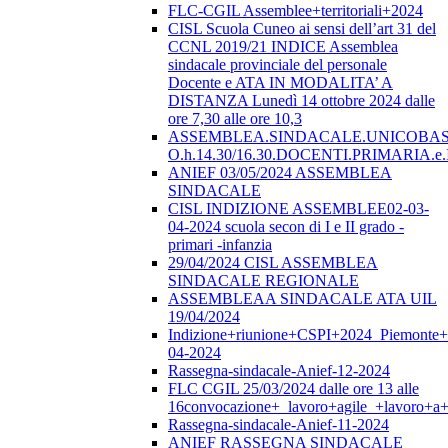
FLC-CGIL Assemblee+territoriali+2024
CISL Scuola Cuneo ai sensi dell’art 31 del
CCNL 2019/21 INDICE Assemblea
sindacale provinciale del personale
Docente e ATA IN MODALITA’ A
DISTANZA Lunedì 14 ottobre 2024 dalle
ore 7,30 alle ore 10,3
ASSEMBLEA.SINDACALE.UNICOBAS.o
O.h.14.30/16.30.DOCENTI.PRIMARI
ANIEF 03/05/2024 ASSEMBLEA
SINDACALE
CISL INDIZIONE ASSEMBLEE02-03-
04-2024 scuola secon di I e II grado -
primari -infanzia
29/04/2024 CISL ASSEMBLEA
SINDACALE REGIONALE
ASSEMBLEAA SINDACALE ATA UIL
19/04/2024
Indizione+riunione+CSPI+2024_Piemonte+
04-2024
Rassegna-sindacale-Anief-12-2024
FLC CGIL 25/03/2024 dalle ore 13 alle
16convocazione+_lavoro+agile_+lavoro+a+
Rassegna-sindacale-Anief-11-2024
ANIEF RASSEGNA SINDACALE