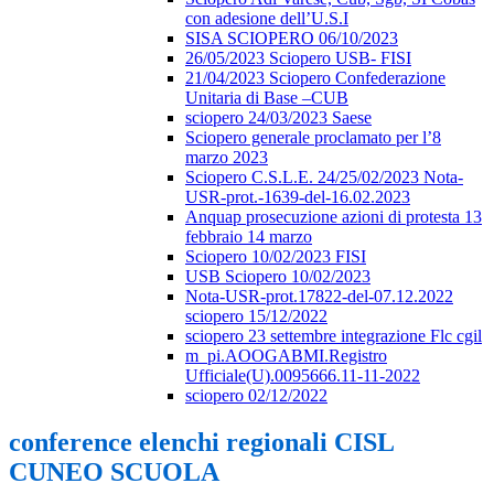
con adesione dell’U.S.I
SISA SCIOPERO 06/10/2023
26/05/2023 Sciopero USB- FISI
21/04/2023 Sciopero Confederazione
Unitaria di Base –CUB
sciopero 24/03/2023 Saese
Sciopero generale proclamato per l’8
marzo 2023
Sciopero C.S.L.E. 24/25/02/2023 Nota-
USR-prot.-1639-del-16.02.2023
Anquap prosecuzione azioni di protesta 13
febbraio 14 marzo
Sciopero 10/02/2023 FISI
USB Sciopero 10/02/2023
Nota-USR-prot.17822-del-07.12.2022
sciopero 15/12/2022
sciopero 23 settembre integrazione Flc cgil
m_pi.AOOGABMI.Registro
Ufficiale(U).0095666.11-11-2022
sciopero 02/12/2022
conference elenchi regionali CISL
CUNEO SCUOLA