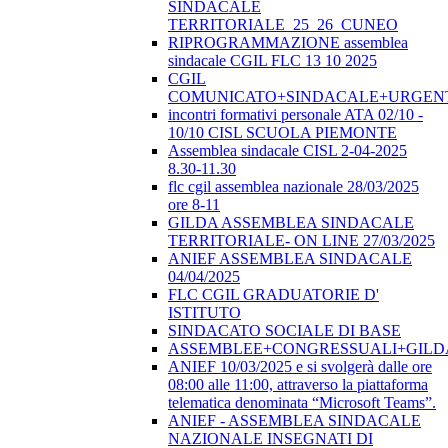
SINDACALE
TERRITORIALE_25_26_CUNEO
RIPROGRAMMAZIONE assemblea
sindacale CGIL FLC 13 10 2025
CGIL
COMUNICATO+SINDACALE+URGEN
incontri formativi personale ATA 02/10 -
10/10 CISL SCUOLA PIEMONTE
Assemblea sindacale CISL 2-04-2025
8.30-11.30
flc cgil assemblea nazionale 28/03/2025
ore 8-11
GILDA ASSEMBLEA SINDACALE
TERRITORIALE- ON LINE 27/03/2025
ANIEF ASSEMBLEA SINDACALE
04/04/2025
FLC CGIL GRADUATORIE D'
ISTITUTO
SINDACATO SOCIALE DI BASE
ASSEMBLEE+CONGRESSUALI+GILD
ANIEF 10/03/2025 e si svolgerà dalle ore
08:00 alle 11:00, attraverso la piattaforma
telematica denominata “Microsoft Teams”.
ANIEF - ASSEMBLEA SINDACALE
NAZIONALE INSEGNATI DI