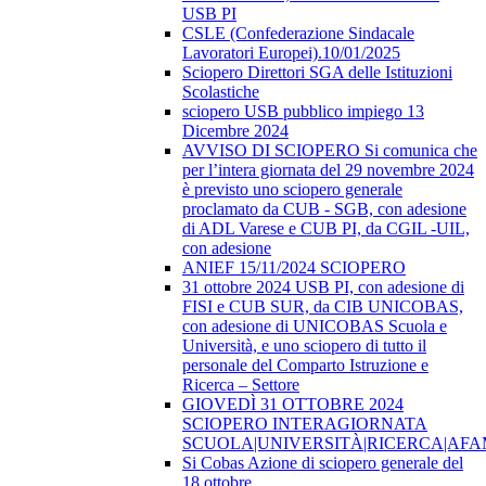
USB PI
CSLE (Confederazione Sindacale
Lavoratori Europei).10/01/2025
Sciopero Direttori SGA delle Istituzioni
Scolastiche
sciopero USB pubblico impiego 13
Dicembre 2024
AVVISO DI SCIOPERO Si comunica che
per l’intera giornata del 29 novembre 2024
è previsto uno sciopero generale
proclamato da CUB - SGB, con adesione
di ADL Varese e CUB PI, da CGIL -UIL,
con adesione
ANIEF 15/11/2024 SCIOPERO
31 ottobre 2024 USB PI, con adesione di
FISI e CUB SUR, da CIB UNICOBAS,
con adesione di UNICOBAS Scuola e
Università, e uno sciopero di tutto il
personale del Comparto Istruzione e
Ricerca – Settore
GIOVEDÌ 31 OTTOBRE 2024
SCIOPERO INTERAGIORNATA
SCUOLA|UNIVERSITÀ|RICERCA|AF
Si Cobas Azione di sciopero generale del
18 ottobre