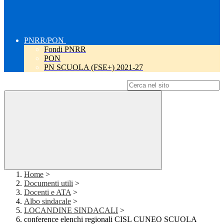
PNRR/PON
Fondi PNRR
PON
PN SCUOLA (FSE+) 2021-27
Campo di ricerca per le pagine del sito
Home
>
Documenti utili
>
Docenti e ATA
>
Albo sindacale
>
LOCANDINE SINDACALI
>
conference elenchi regionali CISL CUNEO SCUOLA