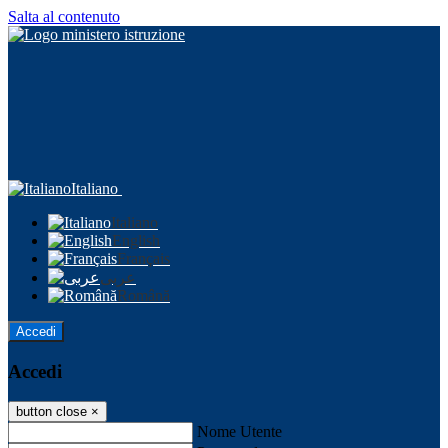
Salta al contenuto
Italiano
Italiano
English
Français
عربى
Română
Accedi
Accedi
button close
×
Nome Utente