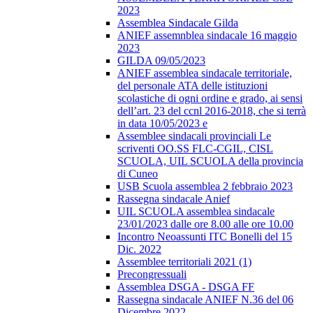
2023
Assemblea Sindacale Gilda
ANIEF assemnblea sindacale 16 maggio
2023
GILDA 09/05/2023
ANIEF assemblea sindacale territoriale,
del personale ATA delle istituzioni
scolastiche di ogni ordine e grado, ai sensi
dell’art. 23 del ccnl 2016-2018, che si terrà
in data 10/05/2023 e
Assemblee sindacali provinciali Le
scriventi OO.SS FLC-CGIL, CISL
SCUOLA, UIL SCUOLA della provincia
di Cuneo
USB Scuola assemblea 2 febbraio 2023
Rassegna sindacale Anief
UIL SCUOLA assemblea sindacale
23/01/2023 dalle ore 8.00 alle ore 10.00
Incontro Neoassunti ITC Bonelli del 15
Dic. 2022
Assemblee territoriali 2021 (1)
Precongressuali
Assemblea DSGA - DSGA FF
Rassegna sindacale ANIEF N.36 del 06
Dicembre 2022