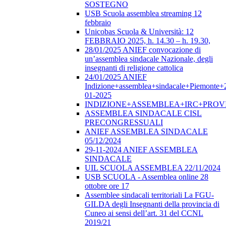
SOSTEGNO
USB Scuola assemblea streaming 12
febbraio
Unicobas Scuola & Università: 12
FEBBRAIO 2025, h. 14.30 – h. 19.30,
28/01/2025 ANIEF convocazione di
un’assemblea sindacale Nazionale, degli
insegnanti di religione cattolica
24/01/2025 ANIEF
Indizione+assemblea+sindacale+Piemonte+
01-2025
INDIZIONE+ASSEMBLEA+IRC+PROV
ASSEMBLEA SINDACALE CISL
PRECONGRESSUALI
ANIEF ASSEMBLEA SINDACALE
05/12/2024
29-11-2024 ANIEF ASSEMBLEA
SINDACALE
UIL SCUOLA ASSEMBLEA 22/11/2024
USB SCUOLA - Assemblea online 28
ottobre ore 17
Assemblee sindacali territoriali La FGU-
GILDA degli Insegnanti della provincia di
Cuneo ai sensi dell’art. 31 del CCNL
2019/21