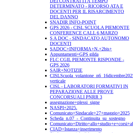
DEI CONTRATTI A TEMPO
DETERMINATO - RICORSO ATA E
DOCENTI PER IL RISARCIMENTO
DEL DANNO
SNADIR INFO-POINT
GPS 2026 - CISL SCUOLA PIEMONTE
CONFERENCE CALL 6 MARZO
S A DOC - SINDACATO AUTONOMO
DOCENTI
SADOC+INFORMA+N.+2bis+
Appuntamenti+GPS gilda
FLC CGIL PIEMONTE RISPONDE -
GPS 2026
SAIR+NOTIZIE
CISLScuola_volantone_n6_16dicembre202
verticale
CISL - LABORATORI FORMATIVI IN
PEPARAZIONE ALLE PROVE
CONCORSUALI PNRR 3
assegnazione+plessi_signe
NASPI+2025.
Comunicato+Sindacale+27+maggio+2025
Scheda_n.07_-_Continuita_su_sostegno
Comunicato+Diritto+allo+studio+e+corsi+abi
CIAD+Istanza+inserimento