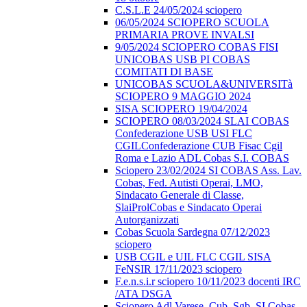
C.S.L.E 24/05/2024 sciopero
06/05/2024 SCIOPERO SCUOLA
PRIMARIA PROVE INVALSI
9/05/2024 SCIOPERO COBAS FISI
UNICOBAS USB PI COBAS
COMITATI DI BASE
UNICOBAS SCUOLA&UNIVERSITà
SCIOPERO 9 MAGGIO 2024
SISA SCIOPERO 19/04/2024
SCIOPERO 08/03/2024 SLAI COBAS
Confederazione USB USI FLC
CGILConfederazione CUB Fisac Cgil
Roma e Lazio ADL Cobas S.I. COBAS
Sciopero 23/02/2024 SI COBAS Ass. Lav.
Cobas, Fed. Autisti Operai, LMO,
Sindacato Generale di Classe,
SlaiProlCobas e Sindacato Operai
Autorganizzati
Cobas Scuola Sardegna 07/12/2023
sciopero
USB CGIL e UIL FLC CGIL SISA
FeNSIR 17/11/2023 sciopero
F.e.n.s.i.r sciopero 10/11/2023 docenti IRC
/ATA DSGA
Sciopero Adl Varese, Cub, Sgb, SI Cobas