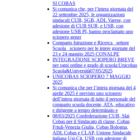
SI COBAS
Si comunica che, per l’intera giornata del
22 settembre 2025, le organizzazioni
sindacali CUB, SGB, ADL Varese, con
adesione di CUB SUR, e USB, con
adesione USB PI, hanno proclamato uno
sciopero gener
Comparto Istruzione e Ricerca_ settore
Scuola_ sciopero per le intere giornate del
23 e 24 maggio 2025 CONALPE
INTEGRAZIONE SCIOPERO BREVE
per ogni ordine e grado di scuola:Unicobas
Scuola&Università07/05/2025
UNICOBAS SCIOPERO 7 MAGGIO
2025
Si comunica che per l’intera giornata del 4
aprile 2025 è previsto uno sciopero
dell’intera giornata di tutto il personale del
comparto scuola docente, ATA, educativo
e dirigente a tempo determinato e
08/03/2025 Confederazione CUB, Slai
Cobas per il Sindacato di classe, Cobas
Friuli-Venezia Giulia, Cobas Bologna,
ADL Cobas e CLAP, Unione Sindacale
italiana Usi-Cit, USB con adesione di