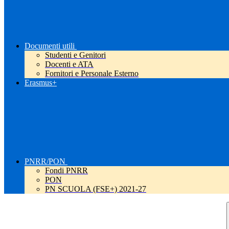
Documenti utili
Studenti e Genitori
Docenti e ATA
Fornitori e Personale Esterno
Erasmus+
PNRR/PON
Fondi PNRR
PON
PN SCUOLA (FSE+) 2021-27