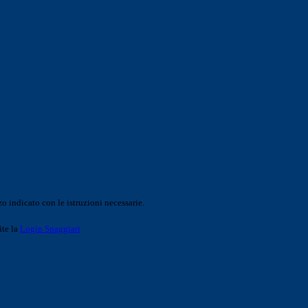
o indicato con le istruzioni necessarie.
ite la
Login Spaggiari