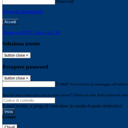
Password
Password dimenticata?
-
Entra con SPID
Entra con CIE
Seleziona utente
button close
×
Recupero password
button close
×
E-mail
Verrà inviato un messaggio all'indirizz
Non hai una e-mail associata al nome utente? Effettua il reset della password tram
E-mail inviata, si prega di controllare la casella di posta elettronica!
Errore
Chiudi