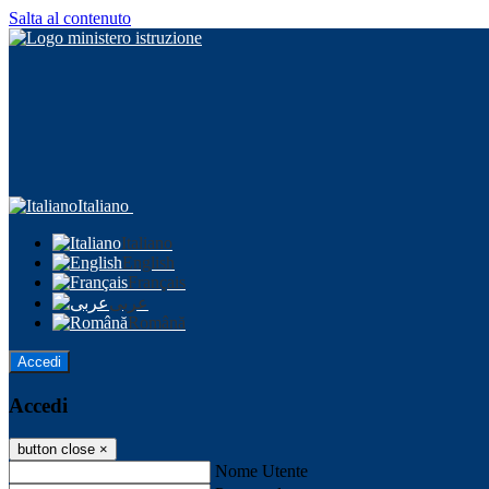
Salta al contenuto
Italiano
Italiano
English
Français
عربى
Română
Accedi
Accedi
button close
×
Nome Utente