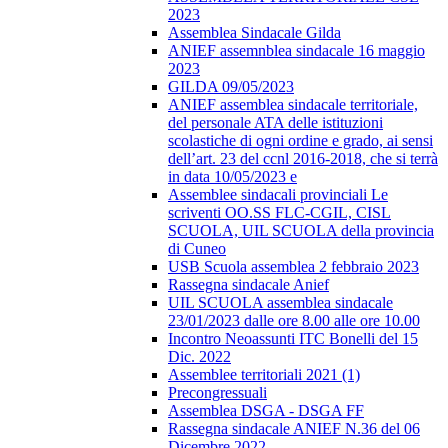
2023
Assemblea Sindacale Gilda
ANIEF assemnblea sindacale 16 maggio
2023
GILDA 09/05/2023
ANIEF assemblea sindacale territoriale,
del personale ATA delle istituzioni
scolastiche di ogni ordine e grado, ai sensi
dell’art. 23 del ccnl 2016-2018, che si terrà
in data 10/05/2023 e
Assemblee sindacali provinciali Le
scriventi OO.SS FLC-CGIL, CISL
SCUOLA, UIL SCUOLA della provincia
di Cuneo
USB Scuola assemblea 2 febbraio 2023
Rassegna sindacale Anief
UIL SCUOLA assemblea sindacale
23/01/2023 dalle ore 8.00 alle ore 10.00
Incontro Neoassunti ITC Bonelli del 15
Dic. 2022
Assemblee territoriali 2021 (1)
Precongressuali
Assemblea DSGA - DSGA FF
Rassegna sindacale ANIEF N.36 del 06
Dicembre 2022