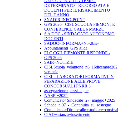
DEI CONTRATTI A TEMPO
DETERMINATO - RICORSO ATA E
DOCENTI PER IL RISARCIMENTO
DEL DANNO
SNADIR INFO-POINT
GPS 2026 - CISL SCUOLA PIEMONTE
CONFERENCE CALL 6 MARZO
S A DOC - SINDACATO AUTONOMO
DOCENTI
SADOC+INFORMA+N.+2bis+
Appuntamenti+GPS gilda
FLC CGIL PIEMONTE RISPONDE -
GPS 2026
SAIR+NOTIZIE
CISLScuola_volantone_n6_16dicembre202
verticale
CISL - LABORATORI FORMATIVI IN
PEPARAZIONE ALLE PROVE
CONCORSUALI PNRR 3
assegnazione+plessi_signe
NASPI+2025.
Comunicato+Sindacale+27+maggio+2025
Scheda_n.07_-_Continuita_su_sostegno
Comunicato+Diritto+allo+studio+e+corsi+abi
CIAD+Istanza+inserimento