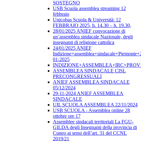
SOSTEGNO
USB Scuola assemblea streaming 12
febbraio
Unicobas Scuola & Università: 12
FEBBRAIO 2025, h. 14.30 – h. 19.30,
28/01/2025 ANIEF convocazione di
un’assemblea sindacale Nazionale, degli
insegnanti di religione cattolica
24/01/2025 ANIEF
Indizione+assemblea+sindacale+Piemonte+
01-2025
INDIZIONE+ASSEMBLEA+IRC+PROV
ASSEMBLEA SINDACALE CISL
PRECONGRESSUALI
ANIEF ASSEMBLEA SINDACALE
05/12/2024
29-11-2024 ANIEF ASSEMBLEA
SINDACALE
UIL SCUOLA ASSEMBLEA 22/11/2024
USB SCUOLA - Assemblea online 28
ottobre ore 17
Assemblee sindacali territoriali La FGU-
GILDA degli Insegnanti della provincia di
Cuneo ai sensi dell’art. 31 del CCNL
2019/21