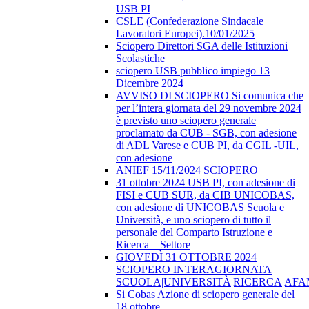
USB PI
CSLE (Confederazione Sindacale
Lavoratori Europei).10/01/2025
Sciopero Direttori SGA delle Istituzioni
Scolastiche
sciopero USB pubblico impiego 13
Dicembre 2024
AVVISO DI SCIOPERO Si comunica che
per l’intera giornata del 29 novembre 2024
è previsto uno sciopero generale
proclamato da CUB - SGB, con adesione
di ADL Varese e CUB PI, da CGIL -UIL,
con adesione
ANIEF 15/11/2024 SCIOPERO
31 ottobre 2024 USB PI, con adesione di
FISI e CUB SUR, da CIB UNICOBAS,
con adesione di UNICOBAS Scuola e
Università, e uno sciopero di tutto il
personale del Comparto Istruzione e
Ricerca – Settore
GIOVEDÌ 31 OTTOBRE 2024
SCIOPERO INTERAGIORNATA
SCUOLA|UNIVERSITÀ|RICERCA|AF
Si Cobas Azione di sciopero generale del
18 ottobre