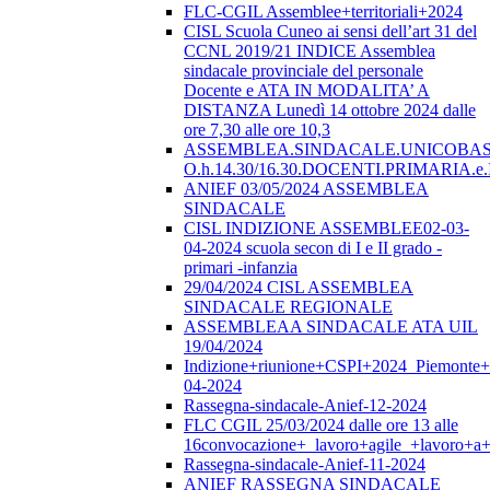
FLC-CGIL Assemblee+territoriali+2024
CISL Scuola Cuneo ai sensi dell’art 31 del
CCNL 2019/21 INDICE Assemblea
sindacale provinciale del personale
Docente e ATA IN MODALITA’ A
DISTANZA Lunedì 14 ottobre 2024 dalle
ore 7,30 alle ore 10,3
ASSEMBLEA.SINDACALE.UNICOBAS.o
O.h.14.30/16.30.DOCENTI.PRIMARI
ANIEF 03/05/2024 ASSEMBLEA
SINDACALE
CISL INDIZIONE ASSEMBLEE02-03-
04-2024 scuola secon di I e II grado -
primari -infanzia
29/04/2024 CISL ASSEMBLEA
SINDACALE REGIONALE
ASSEMBLEAA SINDACALE ATA UIL
19/04/2024
Indizione+riunione+CSPI+2024_Piemonte+
04-2024
Rassegna-sindacale-Anief-12-2024
FLC CGIL 25/03/2024 dalle ore 13 alle
16convocazione+_lavoro+agile_+lavoro+a+
Rassegna-sindacale-Anief-11-2024
ANIEF RASSEGNA SINDACALE