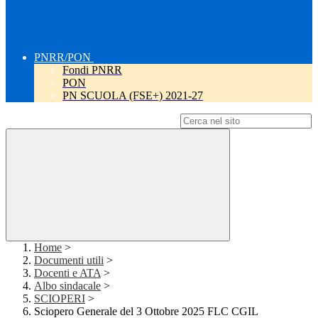
PNRR/PON
Fondi PNRR
PON
PN SCUOLA (FSE+) 2021-27
Campo di ricerca per le pagine del sito
Home
>
Documenti utili
>
Docenti e ATA
>
Albo sindacale
>
SCIOPERI
>
Sciopero Generale del 3 Ottobre 2025 FLC CGIL