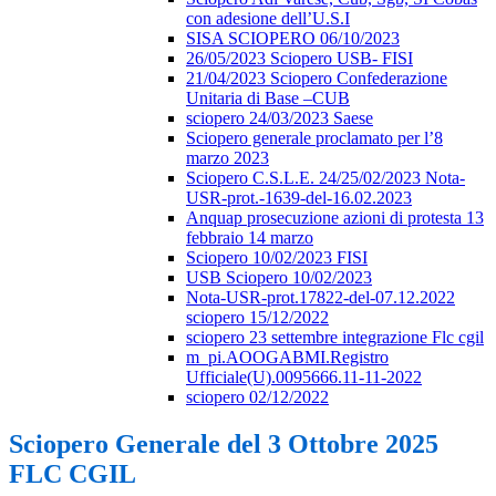
con adesione dell’U.S.I
SISA SCIOPERO 06/10/2023
26/05/2023 Sciopero USB- FISI
21/04/2023 Sciopero Confederazione
Unitaria di Base –CUB
sciopero 24/03/2023 Saese
Sciopero generale proclamato per l’8
marzo 2023
Sciopero C.S.L.E. 24/25/02/2023 Nota-
USR-prot.-1639-del-16.02.2023
Anquap prosecuzione azioni di protesta 13
febbraio 14 marzo
Sciopero 10/02/2023 FISI
USB Sciopero 10/02/2023
Nota-USR-prot.17822-del-07.12.2022
sciopero 15/12/2022
sciopero 23 settembre integrazione Flc cgil
m_pi.AOOGABMI.Registro
Ufficiale(U).0095666.11-11-2022
sciopero 02/12/2022
Sciopero Generale del 3 Ottobre 2025
FLC CGIL