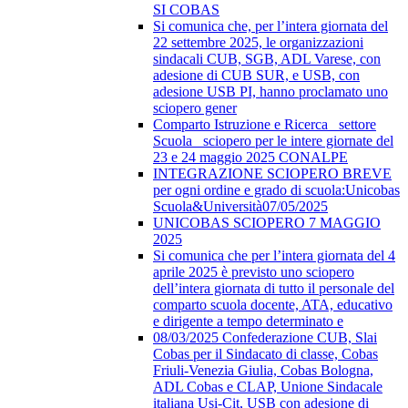
SI COBAS
Si comunica che, per l’intera giornata del
22 settembre 2025, le organizzazioni
sindacali CUB, SGB, ADL Varese, con
adesione di CUB SUR, e USB, con
adesione USB PI, hanno proclamato uno
sciopero gener
Comparto Istruzione e Ricerca_ settore
Scuola_ sciopero per le intere giornate del
23 e 24 maggio 2025 CONALPE
INTEGRAZIONE SCIOPERO BREVE
per ogni ordine e grado di scuola:Unicobas
Scuola&Università07/05/2025
UNICOBAS SCIOPERO 7 MAGGIO
2025
Si comunica che per l’intera giornata del 4
aprile 2025 è previsto uno sciopero
dell’intera giornata di tutto il personale del
comparto scuola docente, ATA, educativo
e dirigente a tempo determinato e
08/03/2025 Confederazione CUB, Slai
Cobas per il Sindacato di classe, Cobas
Friuli-Venezia Giulia, Cobas Bologna,
ADL Cobas e CLAP, Unione Sindacale
italiana Usi-Cit, USB con adesione di