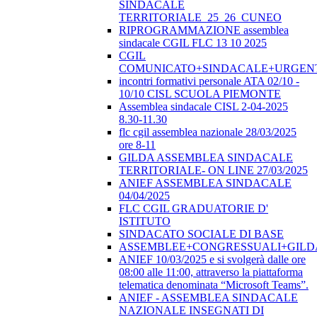
SINDACALE
TERRITORIALE_25_26_CUNEO
RIPROGRAMMAZIONE assemblea
sindacale CGIL FLC 13 10 2025
CGIL
COMUNICATO+SINDACALE+URGEN
incontri formativi personale ATA 02/10 -
10/10 CISL SCUOLA PIEMONTE
Assemblea sindacale CISL 2-04-2025
8.30-11.30
flc cgil assemblea nazionale 28/03/2025
ore 8-11
GILDA ASSEMBLEA SINDACALE
TERRITORIALE- ON LINE 27/03/2025
ANIEF ASSEMBLEA SINDACALE
04/04/2025
FLC CGIL GRADUATORIE D'
ISTITUTO
SINDACATO SOCIALE DI BASE
ASSEMBLEE+CONGRESSUALI+GILD
ANIEF 10/03/2025 e si svolgerà dalle ore
08:00 alle 11:00, attraverso la piattaforma
telematica denominata “Microsoft Teams”.
ANIEF - ASSEMBLEA SINDACALE
NAZIONALE INSEGNATI DI