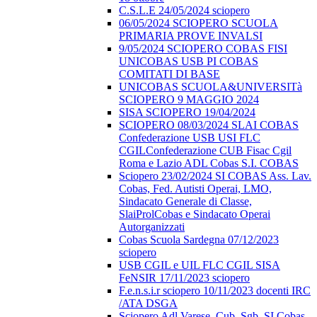
C.S.L.E 24/05/2024 sciopero
06/05/2024 SCIOPERO SCUOLA
PRIMARIA PROVE INVALSI
9/05/2024 SCIOPERO COBAS FISI
UNICOBAS USB PI COBAS
COMITATI DI BASE
UNICOBAS SCUOLA&UNIVERSITà
SCIOPERO 9 MAGGIO 2024
SISA SCIOPERO 19/04/2024
SCIOPERO 08/03/2024 SLAI COBAS
Confederazione USB USI FLC
CGILConfederazione CUB Fisac Cgil
Roma e Lazio ADL Cobas S.I. COBAS
Sciopero 23/02/2024 SI COBAS Ass. Lav.
Cobas, Fed. Autisti Operai, LMO,
Sindacato Generale di Classe,
SlaiProlCobas e Sindacato Operai
Autorganizzati
Cobas Scuola Sardegna 07/12/2023
sciopero
USB CGIL e UIL FLC CGIL SISA
FeNSIR 17/11/2023 sciopero
F.e.n.s.i.r sciopero 10/11/2023 docenti IRC
/ATA DSGA
Sciopero Adl Varese, Cub, Sgb, SI Cobas