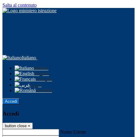
Salta al contenuto
Italiano
Italiano
English
Français
عربى
Română
Accedi
Accedi
button close
×
Nome Utente