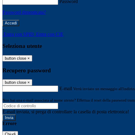
Password
Password dimenticata?
-
Entra con SPID
Entra con CIE
Seleziona utente
button close
×
Recupero password
button close
×
E-mail
Verrà inviato un messaggio all'indirizz
Non hai una e-mail associata al nome utente? Effettua il reset della password tram
E-mail inviata, si prega di controllare la casella di posta elettronica!
Errore
Chiudi