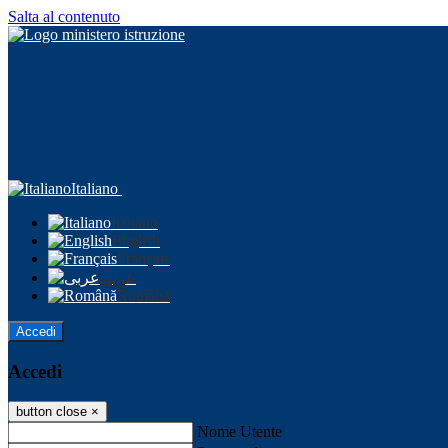
Salta al contenuto
Italiano
Italiano
English
Français
عربى
Română
Accedi
Accedi
button close
×
Nome Utente