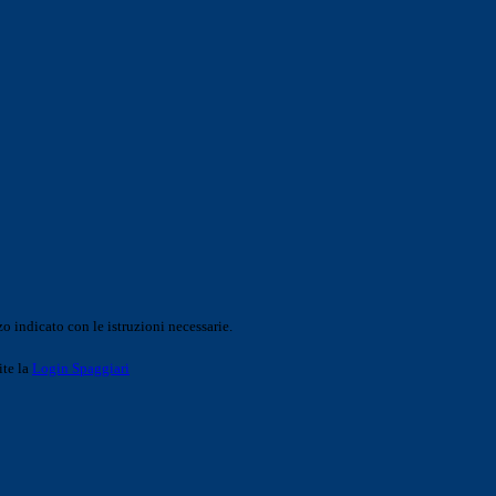
o indicato con le istruzioni necessarie.
ite la
Login Spaggiari