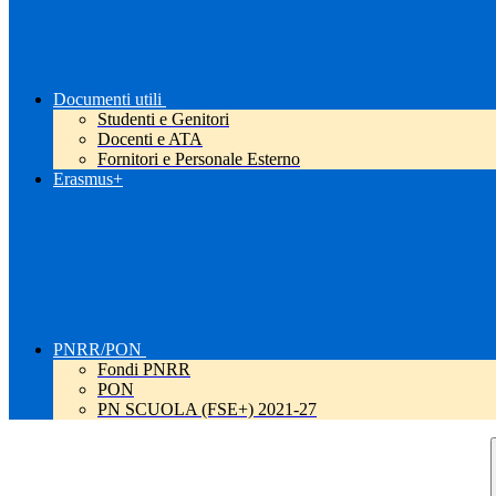
Documenti utili
Studenti e Genitori
Docenti e ATA
Fornitori e Personale Esterno
Erasmus+
PNRR/PON
Fondi PNRR
PON
PN SCUOLA (FSE+) 2021-27