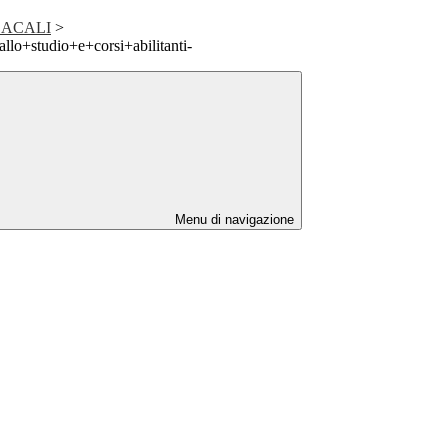
DACALI
>
llo+studio+e+corsi+abilitanti-
Menu di navigazione