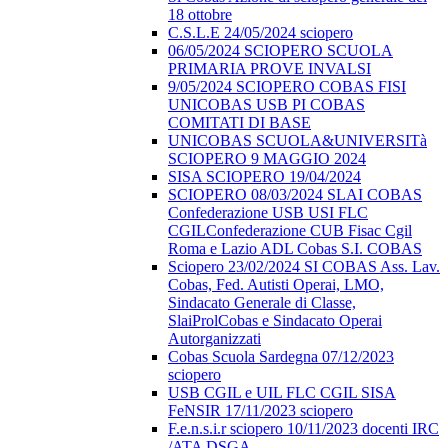
18 ottobre
C.S.L.E 24/05/2024 sciopero
06/05/2024 SCIOPERO SCUOLA
PRIMARIA PROVE INVALSI
9/05/2024 SCIOPERO COBAS FISI
UNICOBAS USB PI COBAS
COMITATI DI BASE
UNICOBAS SCUOLA&UNIVERSITà
SCIOPERO 9 MAGGIO 2024
SISA SCIOPERO 19/04/2024
SCIOPERO 08/03/2024 SLAI COBAS
Confederazione USB USI FLC
CGILConfederazione CUB Fisac Cgil
Roma e Lazio ADL Cobas S.I. COBAS
Sciopero 23/02/2024 SI COBAS Ass. Lav.
Cobas, Fed. Autisti Operai, LMO,
Sindacato Generale di Classe,
SlaiProlCobas e Sindacato Operai
Autorganizzati
Cobas Scuola Sardegna 07/12/2023
sciopero
USB CGIL e UIL FLC CGIL SISA
FeNSIR 17/11/2023 sciopero
F.e.n.s.i.r sciopero 10/11/2023 docenti IRC
/ATA DSGA