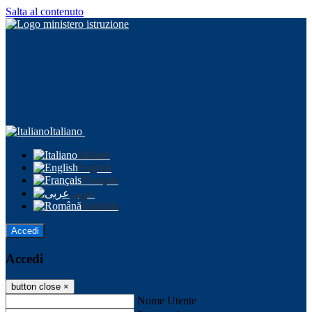
Salta al contenuto
Italiano
Italiano
English
Français
عربى
Română
Accedi
Accedi
button close
×
Nome Utente