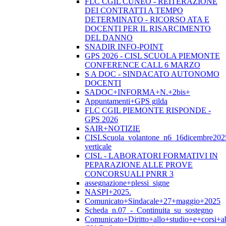
FLC CGIL CUNEO - REITERAZIONE
DEI CONTRATTI A TEMPO
DETERMINATO - RICORSO ATA E
DOCENTI PER IL RISARCIMENTO
DEL DANNO
SNADIR INFO-POINT
GPS 2026 - CISL SCUOLA PIEMONTE
CONFERENCE CALL 6 MARZO
S A DOC - SINDACATO AUTONOMO
DOCENTI
SADOC+INFORMA+N.+2bis+
Appuntamenti+GPS gilda
FLC CGIL PIEMONTE RISPONDE -
GPS 2026
SAIR+NOTIZIE
CISLScuola_volantone_n6_16dicembre202
verticale
CISL - LABORATORI FORMATIVI IN
PEPARAZIONE ALLE PROVE
CONCORSUALI PNRR 3
assegnazione+plessi_signe
NASPI+2025.
Comunicato+Sindacale+27+maggio+2025
Scheda_n.07_-_Continuita_su_sostegno
Comunicato+Diritto+allo+studio+e+corsi+abi