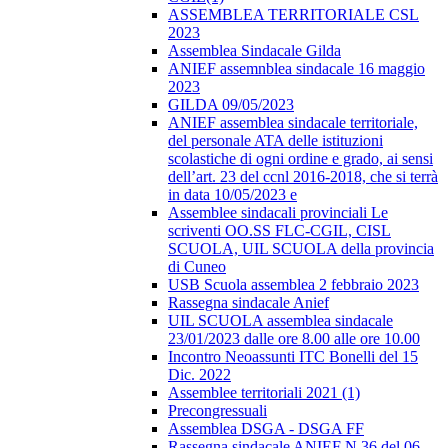
ASSEMBLEA TERRITORIALE CSL
2023
Assemblea Sindacale Gilda
ANIEF assemnblea sindacale 16 maggio
2023
GILDA 09/05/2023
ANIEF assemblea sindacale territoriale,
del personale ATA delle istituzioni
scolastiche di ogni ordine e grado, ai sensi
dell’art. 23 del ccnl 2016-2018, che si terrà
in data 10/05/2023 e
Assemblee sindacali provinciali Le
scriventi OO.SS FLC-CGIL, CISL
SCUOLA, UIL SCUOLA della provincia
di Cuneo
USB Scuola assemblea 2 febbraio 2023
Rassegna sindacale Anief
UIL SCUOLA assemblea sindacale
23/01/2023 dalle ore 8.00 alle ore 10.00
Incontro Neoassunti ITC Bonelli del 15
Dic. 2022
Assemblee territoriali 2021 (1)
Precongressuali
Assemblea DSGA - DSGA FF
Rassegna sindacale ANIEF N.36 del 06