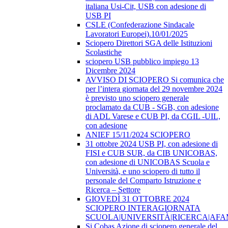
italiana Usi-Cit, USB con adesione di
USB PI
CSLE (Confederazione Sindacale
Lavoratori Europei).10/01/2025
Sciopero Direttori SGA delle Istituzioni
Scolastiche
sciopero USB pubblico impiego 13
Dicembre 2024
AVVISO DI SCIOPERO Si comunica che
per l’intera giornata del 29 novembre 2024
è previsto uno sciopero generale
proclamato da CUB - SGB, con adesione
di ADL Varese e CUB PI, da CGIL -UIL,
con adesione
ANIEF 15/11/2024 SCIOPERO
31 ottobre 2024 USB PI, con adesione di
FISI e CUB SUR, da CIB UNICOBAS,
con adesione di UNICOBAS Scuola e
Università, e uno sciopero di tutto il
personale del Comparto Istruzione e
Ricerca – Settore
GIOVEDÌ 31 OTTOBRE 2024
SCIOPERO INTERAGIORNATA
SCUOLA|UNIVERSITÀ|RICERCA|AF
Si Cobas Azione di sciopero generale del