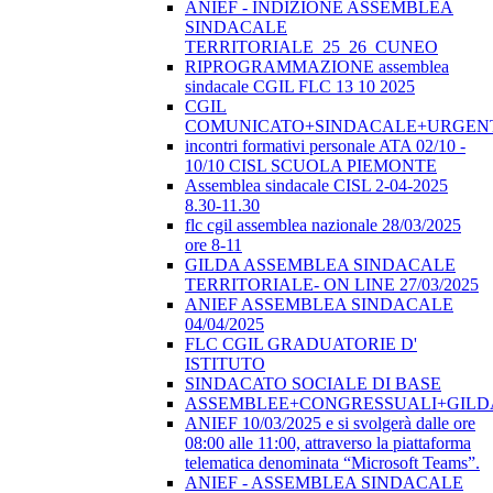
ANIEF - INDIZIONE ASSEMBLEA
SINDACALE
TERRITORIALE_25_26_CUNEO
RIPROGRAMMAZIONE assemblea
sindacale CGIL FLC 13 10 2025
CGIL
COMUNICATO+SINDACALE+URGEN
incontri formativi personale ATA 02/10 -
10/10 CISL SCUOLA PIEMONTE
Assemblea sindacale CISL 2-04-2025
8.30-11.30
flc cgil assemblea nazionale 28/03/2025
ore 8-11
GILDA ASSEMBLEA SINDACALE
TERRITORIALE- ON LINE 27/03/2025
ANIEF ASSEMBLEA SINDACALE
04/04/2025
FLC CGIL GRADUATORIE D'
ISTITUTO
SINDACATO SOCIALE DI BASE
ASSEMBLEE+CONGRESSUALI+GILD
ANIEF 10/03/2025 e si svolgerà dalle ore
08:00 alle 11:00, attraverso la piattaforma
telematica denominata “Microsoft Teams”.
ANIEF - ASSEMBLEA SINDACALE