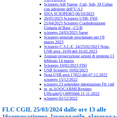
Sciopero Adl Varese, Cub, Sgb, SI Cobas
con adesione dell’U.S.I
SISA SCIOPERO 06/10/2023
26/05/2023 Sciopero USB- FISI
21/04/2023 Sciopero Confederazione
Unitaria di Base –CUB
sciopero 24/03/2023 Saese
Sciopero generale proclamato per l’8
marzo 2023
Sciopero C.S.L.E. 24/25/02/2023 Nota-
USR-prot.-1639-del-16.02.2023
Anquap prosecuzione azioni di protesta 13
febbraio 14 marzo
Sciopero 10/02/2023 FISI
USB Sciopero 10/02/2023
Nota-USR-prot.17822-del-07.12.2022
sciopero 15/12/2022
sciopero 23 settembre integrazione Flc cgil
m_pi.AOOGABMI.Registro
Ufficiale(U).0095666.11-11-2022
sciopero 02/12/2022
FLC CGIL 25/03/2024 dalle ore 13 alle
16convocazione+_lavoro+agile_+lavoro+a