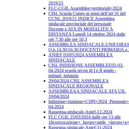
2019/21
FLC-CGIL Assemblee+territoriali+2024
CISL Scuola Cuneo ai sensi dell’art 31 del
CCNL 2019/21 INDICE Assemblea
sindacale provinciale del personale
Docente e ATA IN MODALITA’ A
DISTANZA Lunedì 14 ottobre 2024 dalle
ore 7,30 alle ore 10,3
ASSEMBLEA.SINDACALE.UNICOBAS.o
O.h.14.30/16.30.DOCENTI.PRIMARI
ANIEF 03/05/2024 ASSEMBLEA
SINDACALE
CISL INDIZIONE ASSEMBLEE02-03-
04-2024 scuola secon di I e II grado -
primari -infanzia
29/04/2024 CISL ASSEMBLEA
SINDACALE REGIONALE
ASSEMBLEAA SINDACALE ATA UIL
19/04/2024
Indizione+riunione+CSPI+2024_Piemonte+
04-2024
Rassegna-sindacale-Anief-12-2024
FLC CGIL 25/03/2024 dalle ore 13 alle
16convocazione+_lavoro+agile_+lavoro+a+
Rassegna-sindacale-Anief-11-2024