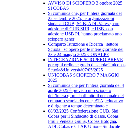
AVVISO DI SCIOPERO 3 ottobre 2025
SI COBAS
Si comunica che, per l’intera giornata del
22 settembre 2025, le organizzazioni
sindacali CUB, SGB, ADL Varese, con
adesione di CUB SUR, e USB, con
adesione USB PI, hanno proclamato uno
sciopero gener
Comparto Istruzione e Ricerca_ settore
Scuola_ sciopero per le intere giornate del
23 e 24 maggio 2025 CONALPE
INTEGRAZIONE SCIOPERO BREVE
per ogni ordine e grado di scuola:Unicobas
Scuola&Università07/05/2025
UNICOBAS SCIOPERO 7 MAGGIO
2025
Si comunica che per l’intera giornata del 4
aprile 2025 è previsto uno sciopero
dell’intera giornata di tutto il personale del
comparto scuola docente, ATA, educativo
e dirigente a tempo determinato e
08/03/2025 Confederazione CUB, Slai
Cobas per il Sindacato di classe, Cobas
Friuli-Venezia Giulia, Cobas Bologna,
ADL Cobas e CLAP, Unione Sindacale