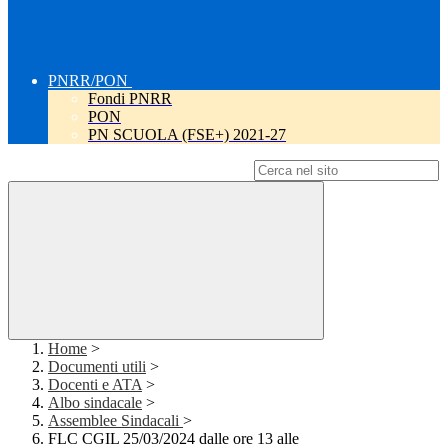
PNRR/PON
Fondi PNRR
PON
PN SCUOLA (FSE+) 2021-27
Campo di ricerca per le pagine del sito
Home
>
Documenti utili
>
Docenti e ATA
>
Albo sindacale
>
Assemblee Sindacali
>
FLC CGIL 25/03/2024 dalle ore 13 alle