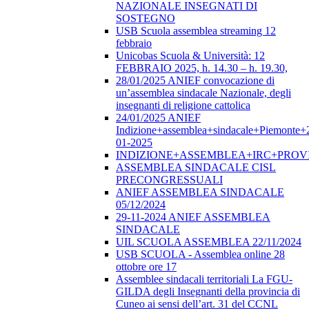
NAZIONALE INSEGNATI DI
SOSTEGNO
USB Scuola assemblea streaming 12
febbraio
Unicobas Scuola & Università: 12
FEBBRAIO 2025, h. 14.30 – h. 19.30,
28/01/2025 ANIEF convocazione di
un’assemblea sindacale Nazionale, degli
insegnanti di religione cattolica
24/01/2025 ANIEF
Indizione+assemblea+sindacale+Piemonte+
01-2025
INDIZIONE+ASSEMBLEA+IRC+PROV
ASSEMBLEA SINDACALE CISL
PRECONGRESSUALI
ANIEF ASSEMBLEA SINDACALE
05/12/2024
29-11-2024 ANIEF ASSEMBLEA
SINDACALE
UIL SCUOLA ASSEMBLEA 22/11/2024
USB SCUOLA - Assemblea online 28
ottobre ore 17
Assemblee sindacali territoriali La FGU-
GILDA degli Insegnanti della provincia di
Cuneo ai sensi dell’art. 31 del CCNL