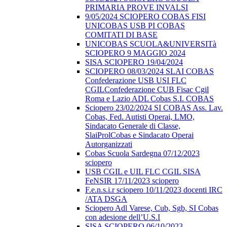
PRIMARIA PROVE INVALSI
9/05/2024 SCIOPERO COBAS FISI
UNICOBAS USB PI COBAS
COMITATI DI BASE
UNICOBAS SCUOLA&UNIVERSITà
SCIOPERO 9 MAGGIO 2024
SISA SCIOPERO 19/04/2024
SCIOPERO 08/03/2024 SLAI COBAS
Confederazione USB USI FLC
CGILConfederazione CUB Fisac Cgil
Roma e Lazio ADL Cobas S.I. COBAS
Sciopero 23/02/2024 SI COBAS Ass. Lav.
Cobas, Fed. Autisti Operai, LMO,
Sindacato Generale di Classe,
SlaiProlCobas e Sindacato Operai
Autorganizzati
Cobas Scuola Sardegna 07/12/2023
sciopero
USB CGIL e UIL FLC CGIL SISA
FeNSIR 17/11/2023 sciopero
F.e.n.s.i.r sciopero 10/11/2023 docenti IRC
/ATA DSGA
Sciopero Adl Varese, Cub, Sgb, SI Cobas
con adesione dell’U.S.I
SISA SCIOPERO 06/10/2023