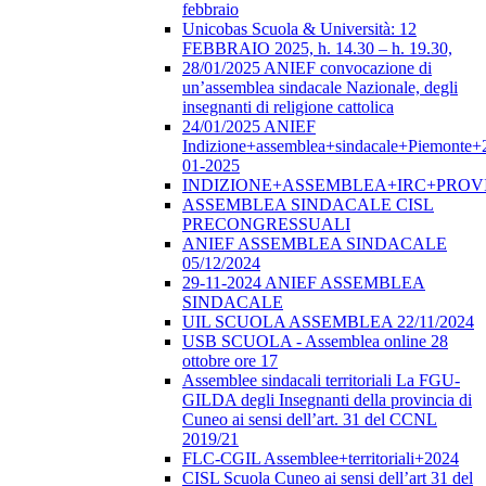
febbraio
Unicobas Scuola & Università: 12
FEBBRAIO 2025, h. 14.30 – h. 19.30,
28/01/2025 ANIEF convocazione di
un’assemblea sindacale Nazionale, degli
insegnanti di religione cattolica
24/01/2025 ANIEF
Indizione+assemblea+sindacale+Piemonte+
01-2025
INDIZIONE+ASSEMBLEA+IRC+PROV
ASSEMBLEA SINDACALE CISL
PRECONGRESSUALI
ANIEF ASSEMBLEA SINDACALE
05/12/2024
29-11-2024 ANIEF ASSEMBLEA
SINDACALE
UIL SCUOLA ASSEMBLEA 22/11/2024
USB SCUOLA - Assemblea online 28
ottobre ore 17
Assemblee sindacali territoriali La FGU-
GILDA degli Insegnanti della provincia di
Cuneo ai sensi dell’art. 31 del CCNL
2019/21
FLC-CGIL Assemblee+territoriali+2024
CISL Scuola Cuneo ai sensi dell’art 31 del