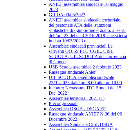
ANIEF assemnblea sindacale 16 maggio
2023
GILDA 09/05/2023
ANIEF assemblea sindacale territoriale,
del personale ATA delle istituzioni
scolastiche di ogni ordine e grado, ai sensi
dell’art. 23 del ccnl 2016-2018, che si terrà
in data 10/05/2023 e
Assemblee sindacali provinciali Le
scriventi OO.SS FLC-CGIL, CISL
SCUOLA, UIL SCUOLA della provincia
di Cuneo
USB Scuola assemblea 2 febbraio 2023
Rassegna sindacale Anief
UIL SCUOLA assemblea sindacale
23/01/2023 dalle ore 8.00 alle ore 10.00
Incontro Neoassunti ITC Bonelli del 15
Dic. 2022
Assemblee territoriali 2021 (1)
Precongressuali
Assemblea DSGA - DSGA FF
Rassegna sindacale ANIEF N.36 del 06
Dicembre 2022
Assemblea Sindacale CISL DSGA
Assemblea sindacale 05/12/2022 CISL