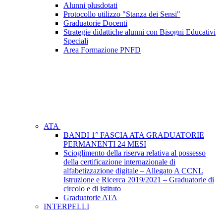
Alunni plusdotati
Protocollo utilizzo "Stanza dei Sensi"
Graduatorie Docenti
Strategie didattiche alunni con Bisogni Educativi
Speciali
Area Formazione PNFD
ATA
BANDI 1° FASCIA ATA GRADUATORIE
PERMANENTI 24 MESI
Scioglimento della riserva relativa al possesso
della certificazione internazionale di
alfabetizzazione digitale – Allegato A CCNL
Istruzione e Ricerca 2019/2021 – Graduatorie di
circolo e di istituto
Graduatorie ATA
INTERPELLI