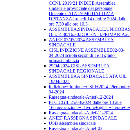
CCNL 2019/21 INDICE Assemblea
sindacale provinciale del personale
Docente e ATA IN MODALITA’ A
DISTANZA Lunedì 14 ottobre 2024 dalle
ore 7,30 alle ore 10,3
ASSEMBLEA.SINDACALE.UNICOBAS.o
O.h.14.30/16.30.DOCENTI.PRIMARI
ANIEF 03/05/2024 ASSEMBLEA
SINDACALE
CISL INDIZIONE ASSEMBLEE02-03-
04-2024 scuola secon di I e II grado -
primari -infanzia
29/04/2024 CISL ASSEMBLEA
SINDACALE REGIONALE
ASSEMBLEAA SINDACALE ATA UIL
19/04/2024
Indizione+riunione+CSPI+2024_Piemonte+
04-2024
Rassegna-sindacale-Anief-12-2024
FLC CGIL 25/03/2024 dalle ore 13 alle
16convocazione+_lavoro+agile_+lavoro+a+
Rassegna-sindacale-Anief-11-2024
ANIEF RASSEGNA SINDACALE
USB assemblea sindacale
Rassegna-sindacale-Anief-03-