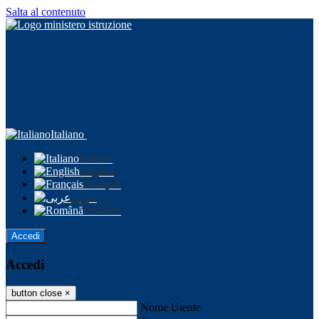
Salta al contenuto
Italiano
Italiano
English
Français
عربى
Română
Accedi
Accedi
button close
×
Nome Utente