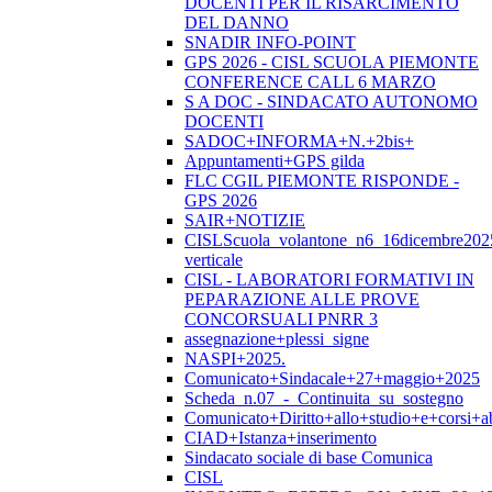
DOCENTI PER IL RISARCIMENTO
DEL DANNO
SNADIR INFO-POINT
GPS 2026 - CISL SCUOLA PIEMONTE
CONFERENCE CALL 6 MARZO
S A DOC - SINDACATO AUTONOMO
DOCENTI
SADOC+INFORMA+N.+2bis+
Appuntamenti+GPS gilda
FLC CGIL PIEMONTE RISPONDE -
GPS 2026
SAIR+NOTIZIE
CISLScuola_volantone_n6_16dicembre202
verticale
CISL - LABORATORI FORMATIVI IN
PEPARAZIONE ALLE PROVE
CONCORSUALI PNRR 3
assegnazione+plessi_signe
NASPI+2025.
Comunicato+Sindacale+27+maggio+2025
Scheda_n.07_-_Continuita_su_sostegno
Comunicato+Diritto+allo+studio+e+corsi+abi
CIAD+Istanza+inserimento
Sindacato sociale di base Comunica
CISL