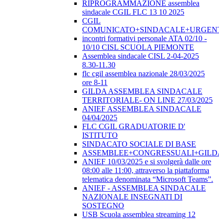
RIPROGRAMMAZIONE assemblea
sindacale CGIL FLC 13 10 2025
CGIL
COMUNICATO+SINDACALE+URGEN
incontri formativi personale ATA 02/10 -
10/10 CISL SCUOLA PIEMONTE
Assemblea sindacale CISL 2-04-2025
8.30-11.30
flc cgil assemblea nazionale 28/03/2025
ore 8-11
GILDA ASSEMBLEA SINDACALE
TERRITORIALE- ON LINE 27/03/2025
ANIEF ASSEMBLEA SINDACALE
04/04/2025
FLC CGIL GRADUATORIE D'
ISTITUTO
SINDACATO SOCIALE DI BASE
ASSEMBLEE+CONGRESSUALI+GILD
ANIEF 10/03/2025 e si svolgerà dalle ore
08:00 alle 11:00, attraverso la piattaforma
telematica denominata “Microsoft Teams”.
ANIEF - ASSEMBLEA SINDACALE
NAZIONALE INSEGNATI DI
SOSTEGNO
USB Scuola assemblea streaming 12