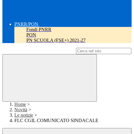
PNRR/PON
Fondi PNRR
PON
PN SCUOLA (FSE+) 2021-27
Campo di ricerca per le pagine del sito
Home
>
Novità
>
Le notizie
>
FLC CGIL COMUNICATO SINDACALE