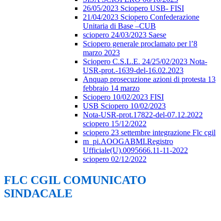
26/05/2023 Sciopero USB- FISI
21/04/2023 Sciopero Confederazione
Unitaria di Base –CUB
sciopero 24/03/2023 Saese
Sciopero generale proclamato per l’8
marzo 2023
Sciopero C.S.L.E. 24/25/02/2023 Nota-
USR-prot.-1639-del-16.02.2023
Anquap prosecuzione azioni di protesta 13
febbraio 14 marzo
Sciopero 10/02/2023 FISI
USB Sciopero 10/02/2023
Nota-USR-prot.17822-del-07.12.2022
sciopero 15/12/2022
sciopero 23 settembre integrazione Flc cgil
m_pi.AOOGABMI.Registro
Ufficiale(U).0095666.11-11-2022
sciopero 02/12/2022
FLC CGIL COMUNICATO
SINDACALE