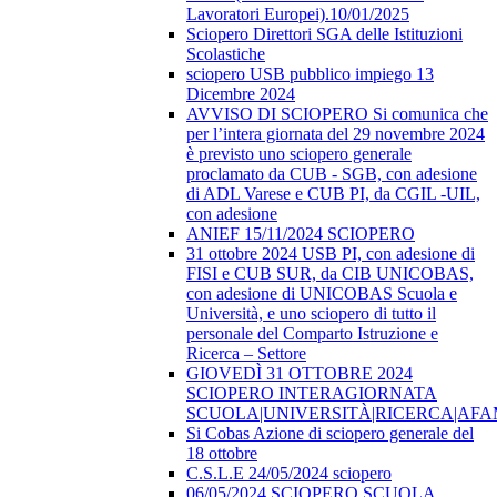
Lavoratori Europei).10/01/2025
Sciopero Direttori SGA delle Istituzioni
Scolastiche
sciopero USB pubblico impiego 13
Dicembre 2024
AVVISO DI SCIOPERO Si comunica che
per l’intera giornata del 29 novembre 2024
è previsto uno sciopero generale
proclamato da CUB - SGB, con adesione
di ADL Varese e CUB PI, da CGIL -UIL,
con adesione
ANIEF 15/11/2024 SCIOPERO
31 ottobre 2024 USB PI, con adesione di
FISI e CUB SUR, da CIB UNICOBAS,
con adesione di UNICOBAS Scuola e
Università, e uno sciopero di tutto il
personale del Comparto Istruzione e
Ricerca – Settore
GIOVEDÌ 31 OTTOBRE 2024
SCIOPERO INTERAGIORNATA
SCUOLA|UNIVERSITÀ|RICERCA|AF
Si Cobas Azione di sciopero generale del
18 ottobre
C.S.L.E 24/05/2024 sciopero
06/05/2024 SCIOPERO SCUOLA