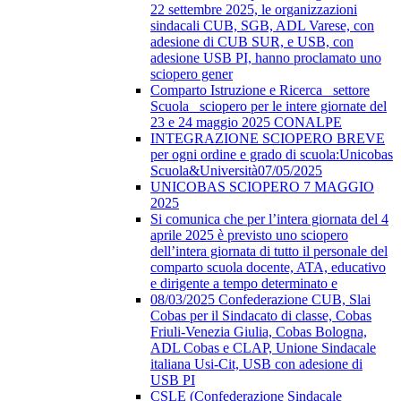
22 settembre 2025, le organizzazioni
sindacali CUB, SGB, ADL Varese, con
adesione di CUB SUR, e USB, con
adesione USB PI, hanno proclamato uno
sciopero gener
Comparto Istruzione e Ricerca_ settore
Scuola_ sciopero per le intere giornate del
23 e 24 maggio 2025 CONALPE
INTEGRAZIONE SCIOPERO BREVE
per ogni ordine e grado di scuola:Unicobas
Scuola&Università07/05/2025
UNICOBAS SCIOPERO 7 MAGGIO
2025
Si comunica che per l’intera giornata del 4
aprile 2025 è previsto uno sciopero
dell’intera giornata di tutto il personale del
comparto scuola docente, ATA, educativo
e dirigente a tempo determinato e
08/03/2025 Confederazione CUB, Slai
Cobas per il Sindacato di classe, Cobas
Friuli-Venezia Giulia, Cobas Bologna,
ADL Cobas e CLAP, Unione Sindacale
italiana Usi-Cit, USB con adesione di
USB PI
CSLE (Confederazione Sindacale