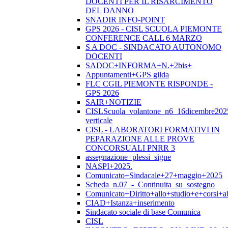
DOCENTI PER IL RISARCIMENTO
DEL DANNO
SNADIR INFO-POINT
GPS 2026 - CISL SCUOLA PIEMONTE
CONFERENCE CALL 6 MARZO
S A DOC - SINDACATO AUTONOMO
DOCENTI
SADOC+INFORMA+N.+2bis+
Appuntamenti+GPS gilda
FLC CGIL PIEMONTE RISPONDE -
GPS 2026
SAIR+NOTIZIE
CISLScuola_volantone_n6_16dicembre202
verticale
CISL - LABORATORI FORMATIVI IN
PEPARAZIONE ALLE PROVE
CONCORSUALI PNRR 3
assegnazione+plessi_signe
NASPI+2025.
Comunicato+Sindacale+27+maggio+2025
Scheda_n.07_-_Continuita_su_sostegno
Comunicato+Diritto+allo+studio+e+corsi+abi
CIAD+Istanza+inserimento
Sindacato sociale di base Comunica
CISL