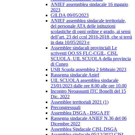
ANIEF assemnblea sindacale 16 maggio
2023
GILDA 09/05/2023
ANIEF assemblea sindacale territoriale,
del personale ATA delle istituzioni
scolastiche di ogni ordine e grado, ai sensi
dell’art. 23 del ccnl 2016-2018, che si terrà
in data 10/05/2023 e
Assemblee sindacali provinciali Le
scriventi OO.SS FLC-CGIL, CISL
SCUOLA, UIL SCUOLA della provincia
di Cuneo
USB Scuola assemblea 2 febbraio 2023
Rassegna sindacale Anief
UIL SCUOLA assemblea sindacale
23/01/2023 dalle ore 8.00 alle ore 10.00
Incontro Neoassunti ITC Bonelli del 15
Dic. 2022
Assemblee territoriali 2021 (1)
Precongressuali
Assemblea DSGA - DSGA FF
Rassegna sindacale ANIEF N.36 del 06
Dicembre 2022
Assemblea Sindacale CISL DSGA
Assemblea sindacale 05/12/2022 CISL