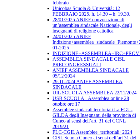
febbraio
Unicobas Scuola & Università: 12
FEBBRAIO 2025, h. 14.30 – h. 19.30,
28/01/2025 ANIEF convocazione di
un’assemblea sindacale Nazionale, degli
insegnanti di religione cattolica
24/01/2025 ANIEF
Indizione+assemblea+sindacale+Piemonte+
01-2025
INDIZIONE+ASSEMBLEA+IRC+PROV
ASSEMBLEA SINDACALE CISL
PRECONGRESSUALI
ANIEF ASSEMBLEA SINDACALE
05/12/2024
29-11-2024 ANIEF ASSEMBLEA
SINDACALE
UIL SCUOLA ASSEMBLEA 22/11/2024
USB SCUOLA - Assemblea online 28
ottobre ore 17
Assemblee sindacali territoriali La FGU-
GILDA degli Insegnanti della provincia di
Cuneo ai sensi dell’art. 31 del CCNL
2019/21
FLC-CGIL Assemblee+territoriali+2024
CISL Scuola Cuneo ai sensi dell’art 31 del