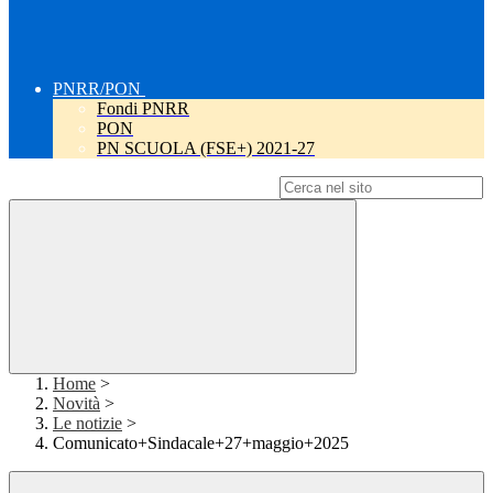
PNRR/PON
Fondi PNRR
PON
PN SCUOLA (FSE+) 2021-27
Campo di ricerca per le pagine del sito
Home
>
Novità
>
Le notizie
>
Comunicato+Sindacale+27+maggio+2025