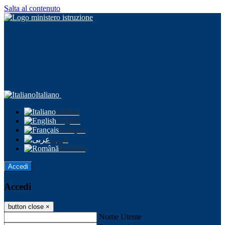
Salta al contenuto
Italiano
Italiano
English
Français
عربى
Română
Accedi
Accedi
button close
×
Nome Utente