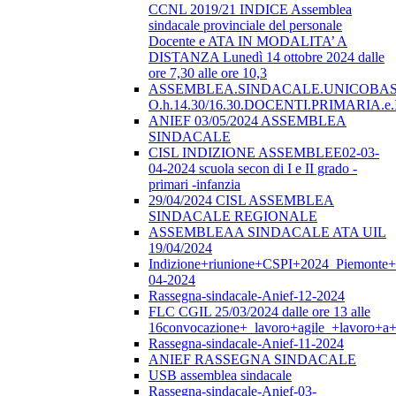
CCNL 2019/21 INDICE Assemblea
sindacale provinciale del personale
Docente e ATA IN MODALITA’ A
DISTANZA Lunedì 14 ottobre 2024 dalle
ore 7,30 alle ore 10,3
ASSEMBLEA.SINDACALE.UNICOBAS.o
O.h.14.30/16.30.DOCENTI.PRIMARI
ANIEF 03/05/2024 ASSEMBLEA
SINDACALE
CISL INDIZIONE ASSEMBLEE02-03-
04-2024 scuola secon di I e II grado -
primari -infanzia
29/04/2024 CISL ASSEMBLEA
SINDACALE REGIONALE
ASSEMBLEAA SINDACALE ATA UIL
19/04/2024
Indizione+riunione+CSPI+2024_Piemonte+
04-2024
Rassegna-sindacale-Anief-12-2024
FLC CGIL 25/03/2024 dalle ore 13 alle
16convocazione+_lavoro+agile_+lavoro+a+
Rassegna-sindacale-Anief-11-2024
ANIEF RASSEGNA SINDACALE
USB assemblea sindacale
Rassegna-sindacale-Anief-03-