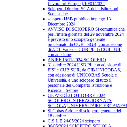
Lavoratori Europei).10/01/2025
Sciopero Direttori SGA delle Istituzioni
Scolastiche
sciopero USB pubblico impiego 13
Dicembre 2024
AVVISO DI SCIOPERO Si comunica che
per l’intera giornata del 29 novembre 2024
è previsto uno sciopero generale
proclamato da CUB - SGB, con adesione
di ADL Varese e CUB PI, da CGIL -UIL,
con adesione
ANIEF 15/11/2024 SCIOPERO
31 ottobre 2024 USB PI, con adesione di
FISI e CUB SUR, da CIB UNICOBAS,
con adesione di UNICOBAS Scuola e
Università, e uno sciopero di tutto il
personale del Comparto Istruzione e
Ricerca – Settore
GIOVEDÌ 31 OTTOBRE 2024
SCIOPERO INTERAGIORNATA
SCUOLA|UNIVERSITÀ|RICERCA|AF
Si Cobas Azione di sciopero generale del
18 ottobre
C.S.L.E 24/05/2024 sciopero
06/05/2024 SCIOPERO SCUOLA