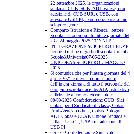
22 settembre 2025, le organizzazioni
sindacali CUB, SGB, ADL Varese, con
adesione di CUB SUR, e USB, con
adesione USB PI, hanno proclamato uno
sciopero gener
Comparto Istruzione e Ricerca_ settore
Scuola_ sciopero per le intere giornate del
23 e 24 maggio 2025 CONALPE
INTEGRAZIONE SCIOPERO BREVE
per ogni ordine e grado di scuola:Unicobas
Scuola&Università07/05/2025
UNICOBAS SCIOPERO 7 MAGGIO
2025
Si comunica che per l’intera giornata del 4
aprile 2025 è previsto uno sciopero
dell’intera giornata di tutto il personale del
comparto scuola docente, ATA, educativo
e dirigente a tempo determinato e
08/03/2025 Confederazione CUB, Slai
Cobas per il Sindacato di classe, Cobas
Friuli-Venezia Giulia, Cobas Bologna,
ADL Cobas e CLAP, Unione Sindacale
italiana Usi-Cit, USB con adesione di
USB PI
CSLE (Confederazione Sindacale