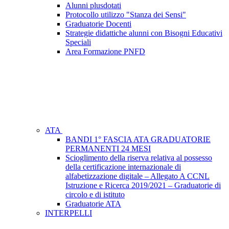
Alunni plusdotati
Protocollo utilizzo "Stanza dei Sensi"
Graduatorie Docenti
Strategie didattiche alunni con Bisogni Educativi
Speciali
Area Formazione PNFD
ATA
BANDI 1° FASCIA ATA GRADUATORIE
PERMANENTI 24 MESI
Scioglimento della riserva relativa al possesso
della certificazione internazionale di
alfabetizzazione digitale – Allegato A CCNL
Istruzione e Ricerca 2019/2021 – Graduatorie di
circolo e di istituto
Graduatorie ATA
INTERPELLI