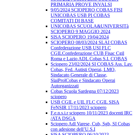
PRIMARIA PROVE INVALSI
9/05/2024 SCIOPERO COBAS FISI
UNICOBAS USB PI COBAS
COMITATI DI BASE
UNICOBAS SCUOLA&UNIVERSITà
SCIOPERO 9 MAGGIO 2024
SISA SCIOPERO 19/04/2024
SCIOPERO 08/03/2024 SLAI COBAS
Confederazione USB USI FLC
CGILConfederazione CUB Fisac Cgil
Roma e Lazio ADL Cobas S.I. COBAS
Sciopero 23/02/2024 SI COBAS Ass. Lav.
Cobas, Fed. Autisti Operai, LMO,
Sindacato Generale di Classe,
SlaiProlCobas e Sindacato Operai
Autorganizzati
Cobas Scuola Sardegna 07/12/2023
sciopero
USB CGIL e UIL FLC CGIL SISA
FeNSIR 17/11/2023 sciopero
F.e.n.s.i.r sciopero 10/11/2023 docenti IRC
/ATA DSGA
Sciopero Adl Varese, Cub, Sgb, SI Cobas
con adesione dell’U.S.I
SISA SCIOPERO 06/10/2023