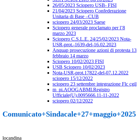
26/05/2023 Sciopero USB- FISI
21/04/2023 Sciopero Confederazione
Unitaria di Base –CUB
sciopero 24/03/2023 Saese
Sciopero generale proclamato per l’8
marzo 2023
Sciopero C.S.L.E. 24/25/02/2023 Nota-
USR-prot.-1639-del-16.02.2023
Anquap prosecuzione azioni di protesta 13
febbraio 14 marzo
Sciopero 10/02/2023 FISI
USB Sciopero 10/02/2023
Nota-USR-prot.17822-del-07.12.2022
sciopero 15/12/2022
sciopero 23 settembre integrazione Flc cgil
m_pi.AOOGABMI.Registro
Ufficiale(U).0095666.11-11-2022
sciopero 02/12/2022
Comunicato+Sindacale+27+maggio+2025
locandina