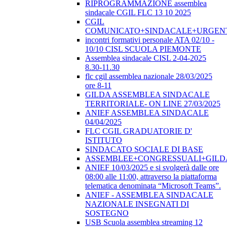
RIPROGRAMMAZIONE assemblea
sindacale CGIL FLC 13 10 2025
CGIL
COMUNICATO+SINDACALE+URGEN
incontri formativi personale ATA 02/10 -
10/10 CISL SCUOLA PIEMONTE
Assemblea sindacale CISL 2-04-2025
8.30-11.30
flc cgil assemblea nazionale 28/03/2025
ore 8-11
GILDA ASSEMBLEA SINDACALE
TERRITORIALE- ON LINE 27/03/2025
ANIEF ASSEMBLEA SINDACALE
04/04/2025
FLC CGIL GRADUATORIE D'
ISTITUTO
SINDACATO SOCIALE DI BASE
ASSEMBLEE+CONGRESSUALI+GILD
ANIEF 10/03/2025 e si svolgerà dalle ore
08:00 alle 11:00, attraverso la piattaforma
telematica denominata “Microsoft Teams”.
ANIEF - ASSEMBLEA SINDACALE
NAZIONALE INSEGNATI DI
SOSTEGNO
USB Scuola assemblea streaming 12