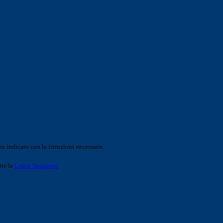
o indicato con le istruzioni necessarie.
ite la
Login Spaggiari