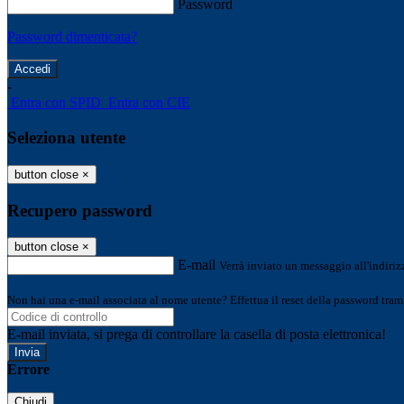
Password
Password dimenticata?
-
Entra con SPID
Entra con CIE
Seleziona utente
button close
×
Recupero password
button close
×
E-mail
Verrà inviato un messaggio all'indirizz
Non hai una e-mail associata al nome utente? Effettua il reset della password tram
E-mail inviata, si prega di controllare la casella di posta elettronica!
Errore
Chiudi