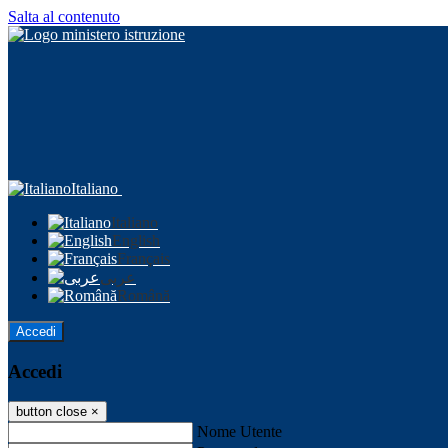
Salta al contenuto
Italiano
Italiano
English
Français
عربى
Română
Accedi
Accedi
button close
×
Nome Utente