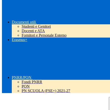
Documenti utili
Studenti e Genitori
Docenti e ATA
Fornitori e Personale Esterno
Erasmus+
PNRR/PON
Fondi PNRR
PON
PN SCUOLA (FSE+) 2021-27