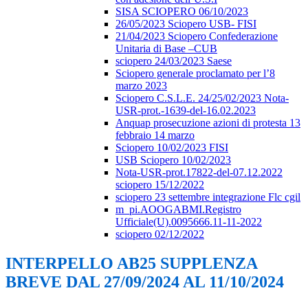
SISA SCIOPERO 06/10/2023
26/05/2023 Sciopero USB- FISI
21/04/2023 Sciopero Confederazione
Unitaria di Base –CUB
sciopero 24/03/2023 Saese
Sciopero generale proclamato per l’8
marzo 2023
Sciopero C.S.L.E. 24/25/02/2023 Nota-
USR-prot.-1639-del-16.02.2023
Anquap prosecuzione azioni di protesta 13
febbraio 14 marzo
Sciopero 10/02/2023 FISI
USB Sciopero 10/02/2023
Nota-USR-prot.17822-del-07.12.2022
sciopero 15/12/2022
sciopero 23 settembre integrazione Flc cgil
m_pi.AOOGABMI.Registro
Ufficiale(U).0095666.11-11-2022
sciopero 02/12/2022
INTERPELLO AB25 SUPPLENZA
BREVE DAL 27/09/2024 AL 11/10/2024