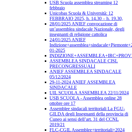
USB Scuola assemblea streaming 12
febbraio
Unicobas Scuola & Università: 12
FEBBRAIO 2025, h. 14.30 – h. 19.30,
28/01/2025 ANIEF convocazione di
un’assemblea sindacale Nazionale, degli
insegnanti di religione cattolica
24/01/2025 ANIEF
Indizione+assemblea+sindacale+Piemonte+
01-2025
INDIZIONE+ASSEMBLEA+IRC+PROV
ASSEMBLEA SINDACALE CISL
PRECONGRESSUALI
ANIEF ASSEMBLEA SINDACALE
05/12/2024
29-11-2024 ANIEF ASSEMBLEA
SINDACALE
UIL SCUOLA ASSEMBLEA 22/11/2024
USB SCUOLA - Assemblea online 28
ottobre ore 17
Assemblee sindacali territoriali La FGU-
GILDA degli Insegnanti della provincia di
Cuneo ai sensi dell’art. 31 del CCNL
2019/21
FLC-CGIL Assemblee+territoriali+2024