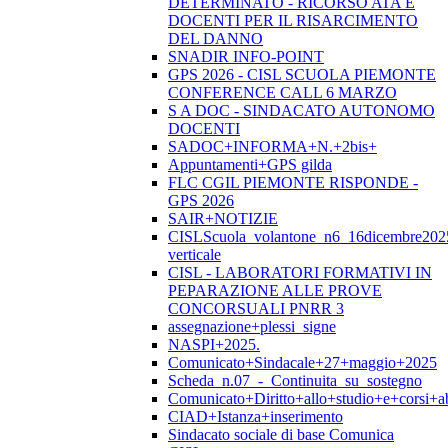
DETERMINATO - RICORSO ATA E
DOCENTI PER IL RISARCIMENTO
DEL DANNO
SNADIR INFO-POINT
GPS 2026 - CISL SCUOLA PIEMONTE
CONFERENCE CALL 6 MARZO
S A DOC - SINDACATO AUTONOMO
DOCENTI
SADOC+INFORMA+N.+2bis+
Appuntamenti+GPS gilda
FLC CGIL PIEMONTE RISPONDE -
GPS 2026
SAIR+NOTIZIE
CISLScuola_volantone_n6_16dicembre202
verticale
CISL - LABORATORI FORMATIVI IN
PEPARAZIONE ALLE PROVE
CONCORSUALI PNRR 3
assegnazione+plessi_signe
NASPI+2025.
Comunicato+Sindacale+27+maggio+2025
Scheda_n.07_-_Continuita_su_sostegno
Comunicato+Diritto+allo+studio+e+corsi+abi
CIAD+Istanza+inserimento
Sindacato sociale di base Comunica