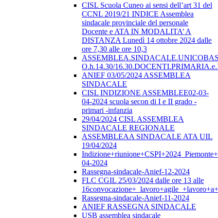
CISL Scuola Cuneo ai sensi dell’art 31 del
CCNL 2019/21 INDICE Assemblea
sindacale provinciale del personale
Docente e ATA IN MODALITA’ A
DISTANZA Lunedì 14 ottobre 2024 dalle
ore 7,30 alle ore 10,3
ASSEMBLEA.SINDACALE.UNICOBAS.o
O.h.14.30/16.30.DOCENTI.PRIMARI
ANIEF 03/05/2024 ASSEMBLEA
SINDACALE
CISL INDIZIONE ASSEMBLEE02-03-
04-2024 scuola secon di I e II grado -
primari -infanzia
29/04/2024 CISL ASSEMBLEA
SINDACALE REGIONALE
ASSEMBLEAA SINDACALE ATA UIL
19/04/2024
Indizione+riunione+CSPI+2024_Piemonte+
04-2024
Rassegna-sindacale-Anief-12-2024
FLC CGIL 25/03/2024 dalle ore 13 alle
16convocazione+_lavoro+agile_+lavoro+a+
Rassegna-sindacale-Anief-11-2024
ANIEF RASSEGNA SINDACALE
USB assemblea sindacale