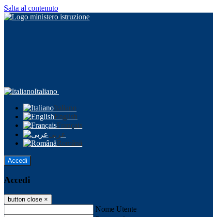
Salta al contenuto
Italiano
Italiano
English
Français
عربى
Română
Accedi
Accedi
button close
×
Nome Utente