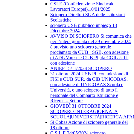
CSLE (Confederazione Sindacale
Lavoratori Europei).10/01/2025
Sciopero Direttori SGA delle Istituzioni
Scolastiche
sciopero USB pubblico impiego 13
Dicembre 2024
AVVISO DI SCIOPERO Si comunica che
per l’intera giornata del 29 novembre 2024
è previsto uno sciopero generale
proclamato da CUB - SGB, con adesione
di ADL Varese e CUB PI, da CGIL -UIL,
con adesione
ANIEF 15/11/2024 SCIOPERO
31 ottobre 2024 USB PI, con adesione di
FISI e CUB SUR, da CIB UNICOBAS,
con adesione di UNICOBAS Scuola e
Università, e uno sciopero di tutto il
personale del Comparto Istruzione e
Ricerca – Settore
GIOVEDÌ 31 OTTOBRE 2024
SCIOPERO INTERAGIORNATA
SCUOLA|UNIVERSITÀ|RICERCA|AF
Si Cobas Azione di sciopero generale del
18 ottobre
C.S.L.E 24/05/2024 sciopero