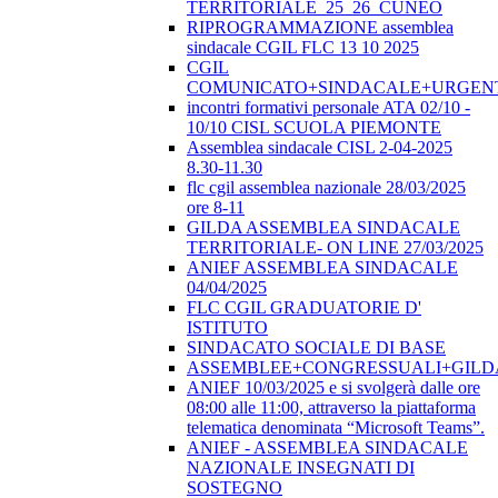
TERRITORIALE_25_26_CUNEO
RIPROGRAMMAZIONE assemblea
sindacale CGIL FLC 13 10 2025
CGIL
COMUNICATO+SINDACALE+URGEN
incontri formativi personale ATA 02/10 -
10/10 CISL SCUOLA PIEMONTE
Assemblea sindacale CISL 2-04-2025
8.30-11.30
flc cgil assemblea nazionale 28/03/2025
ore 8-11
GILDA ASSEMBLEA SINDACALE
TERRITORIALE- ON LINE 27/03/2025
ANIEF ASSEMBLEA SINDACALE
04/04/2025
FLC CGIL GRADUATORIE D'
ISTITUTO
SINDACATO SOCIALE DI BASE
ASSEMBLEE+CONGRESSUALI+GILD
ANIEF 10/03/2025 e si svolgerà dalle ore
08:00 alle 11:00, attraverso la piattaforma
telematica denominata “Microsoft Teams”.
ANIEF - ASSEMBLEA SINDACALE
NAZIONALE INSEGNATI DI
SOSTEGNO