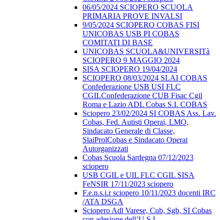
06/05/2024 SCIOPERO SCUOLA
PRIMARIA PROVE INVALSI
9/05/2024 SCIOPERO COBAS FISI
UNICOBAS USB PI COBAS
COMITATI DI BASE
UNICOBAS SCUOLA&UNIVERSITà
SCIOPERO 9 MAGGIO 2024
SISA SCIOPERO 19/04/2024
SCIOPERO 08/03/2024 SLAI COBAS
Confederazione USB USI FLC
CGILConfederazione CUB Fisac Cgil
Roma e Lazio ADL Cobas S.I. COBAS
Sciopero 23/02/2024 SI COBAS Ass. Lav.
Cobas, Fed. Autisti Operai, LMO,
Sindacato Generale di Classe,
SlaiProlCobas e Sindacato Operai
Autorganizzati
Cobas Scuola Sardegna 07/12/2023
sciopero
USB CGIL e UIL FLC CGIL SISA
FeNSIR 17/11/2023 sciopero
F.e.n.s.i.r sciopero 10/11/2023 docenti IRC
/ATA DSGA
Sciopero Adl Varese, Cub, Sgb, SI Cobas
con adesione dell’U.S.I