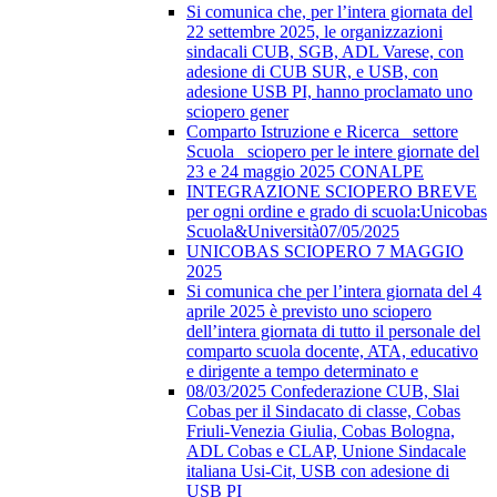
Si comunica che, per l’intera giornata del
22 settembre 2025, le organizzazioni
sindacali CUB, SGB, ADL Varese, con
adesione di CUB SUR, e USB, con
adesione USB PI, hanno proclamato uno
sciopero gener
Comparto Istruzione e Ricerca_ settore
Scuola_ sciopero per le intere giornate del
23 e 24 maggio 2025 CONALPE
INTEGRAZIONE SCIOPERO BREVE
per ogni ordine e grado di scuola:Unicobas
Scuola&Università07/05/2025
UNICOBAS SCIOPERO 7 MAGGIO
2025
Si comunica che per l’intera giornata del 4
aprile 2025 è previsto uno sciopero
dell’intera giornata di tutto il personale del
comparto scuola docente, ATA, educativo
e dirigente a tempo determinato e
08/03/2025 Confederazione CUB, Slai
Cobas per il Sindacato di classe, Cobas
Friuli-Venezia Giulia, Cobas Bologna,
ADL Cobas e CLAP, Unione Sindacale
italiana Usi-Cit, USB con adesione di
USB PI