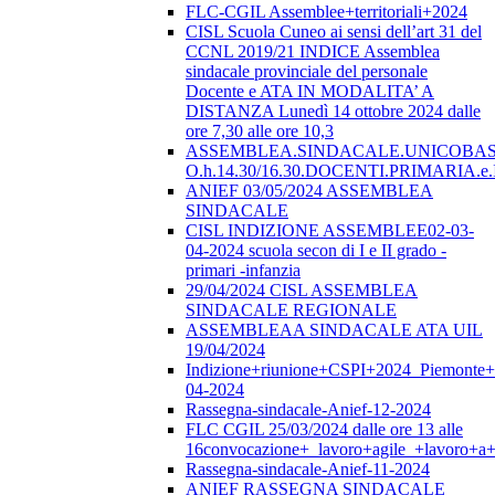
FLC-CGIL Assemblee+territoriali+2024
CISL Scuola Cuneo ai sensi dell’art 31 del
CCNL 2019/21 INDICE Assemblea
sindacale provinciale del personale
Docente e ATA IN MODALITA’ A
DISTANZA Lunedì 14 ottobre 2024 dalle
ore 7,30 alle ore 10,3
ASSEMBLEA.SINDACALE.UNICOBAS.o
O.h.14.30/16.30.DOCENTI.PRIMARI
ANIEF 03/05/2024 ASSEMBLEA
SINDACALE
CISL INDIZIONE ASSEMBLEE02-03-
04-2024 scuola secon di I e II grado -
primari -infanzia
29/04/2024 CISL ASSEMBLEA
SINDACALE REGIONALE
ASSEMBLEAA SINDACALE ATA UIL
19/04/2024
Indizione+riunione+CSPI+2024_Piemonte+
04-2024
Rassegna-sindacale-Anief-12-2024
FLC CGIL 25/03/2024 dalle ore 13 alle
16convocazione+_lavoro+agile_+lavoro+a+
Rassegna-sindacale-Anief-11-2024
ANIEF RASSEGNA SINDACALE