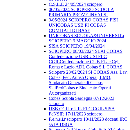
C.S.L.E 24/05/2024 sciopero
06/05/2024 SCIOPERO SCUOLA
PRIMARIA PROVE INVALSI
9/05/2024 SCIOPERO COBAS FISI
UNICOBAS USB PI COBAS
COMITATI DI BASE
UNICOBAS SCUOLA&UNIVERSITà
SCIOPERO 9 MAGGIO 2024
SISA SCIOPERO 19/04/2024
SCIOPERO 08/03/2024 SLAI COBAS
Confederazione USB USI FLC
CGILConfederazione CUB Fisac Cgil
Roma e Lazio ADL Cobas S.I. COBAS
Sciopero 23/02/2024 SI COBAS Ass. Lav.
Cobas, Fed. Autisti Operai, LMO,
Sindacato Generale di Classe,
SlaiProlCobas e Sindacato Operai
Autorganizzati
Cobas Scuola Sardegna 07/12/2023
sciopero
USB CGIL e UIL FLC CGIL SISA
FeNSIR 17/11/2023 sciopero
F.e.n.s.i.r sciopero 10/11/2023 docenti IRC
/ATA DSGA
Sciopero Adl Varese, Cub, Sgb, SI Cobas