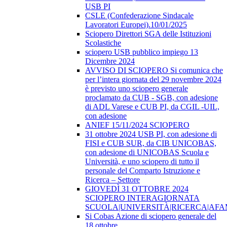
USB PI
CSLE (Confederazione Sindacale
Lavoratori Europei).10/01/2025
Sciopero Direttori SGA delle Istituzioni
Scolastiche
sciopero USB pubblico impiego 13
Dicembre 2024
AVVISO DI SCIOPERO Si comunica che
per l’intera giornata del 29 novembre 2024
è previsto uno sciopero generale
proclamato da CUB - SGB, con adesione
di ADL Varese e CUB PI, da CGIL -UIL,
con adesione
ANIEF 15/11/2024 SCIOPERO
31 ottobre 2024 USB PI, con adesione di
FISI e CUB SUR, da CIB UNICOBAS,
con adesione di UNICOBAS Scuola e
Università, e uno sciopero di tutto il
personale del Comparto Istruzione e
Ricerca – Settore
GIOVEDÌ 31 OTTOBRE 2024
SCIOPERO INTERAGIORNATA
SCUOLA|UNIVERSITÀ|RICERCA|AF
Si Cobas Azione di sciopero generale del
18 ottobre