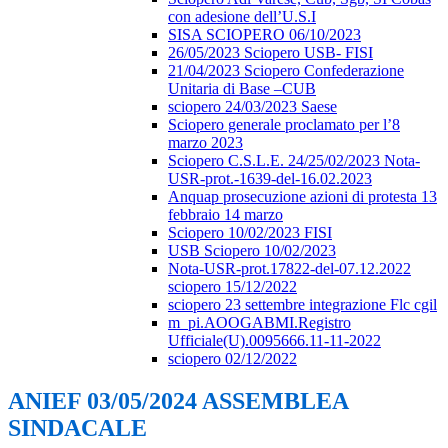
con adesione dell’U.S.I
SISA SCIOPERO 06/10/2023
26/05/2023 Sciopero USB- FISI
21/04/2023 Sciopero Confederazione
Unitaria di Base –CUB
sciopero 24/03/2023 Saese
Sciopero generale proclamato per l’8
marzo 2023
Sciopero C.S.L.E. 24/25/02/2023 Nota-
USR-prot.-1639-del-16.02.2023
Anquap prosecuzione azioni di protesta 13
febbraio 14 marzo
Sciopero 10/02/2023 FISI
USB Sciopero 10/02/2023
Nota-USR-prot.17822-del-07.12.2022
sciopero 15/12/2022
sciopero 23 settembre integrazione Flc cgil
m_pi.AOOGABMI.Registro
Ufficiale(U).0095666.11-11-2022
sciopero 02/12/2022
ANIEF 03/05/2024 ASSEMBLEA
SINDACALE