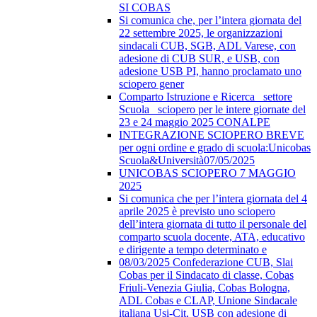
SI COBAS
Si comunica che, per l’intera giornata del
22 settembre 2025, le organizzazioni
sindacali CUB, SGB, ADL Varese, con
adesione di CUB SUR, e USB, con
adesione USB PI, hanno proclamato uno
sciopero gener
Comparto Istruzione e Ricerca_ settore
Scuola_ sciopero per le intere giornate del
23 e 24 maggio 2025 CONALPE
INTEGRAZIONE SCIOPERO BREVE
per ogni ordine e grado di scuola:Unicobas
Scuola&Università07/05/2025
UNICOBAS SCIOPERO 7 MAGGIO
2025
Si comunica che per l’intera giornata del 4
aprile 2025 è previsto uno sciopero
dell’intera giornata di tutto il personale del
comparto scuola docente, ATA, educativo
e dirigente a tempo determinato e
08/03/2025 Confederazione CUB, Slai
Cobas per il Sindacato di classe, Cobas
Friuli-Venezia Giulia, Cobas Bologna,
ADL Cobas e CLAP, Unione Sindacale
italiana Usi-Cit, USB con adesione di