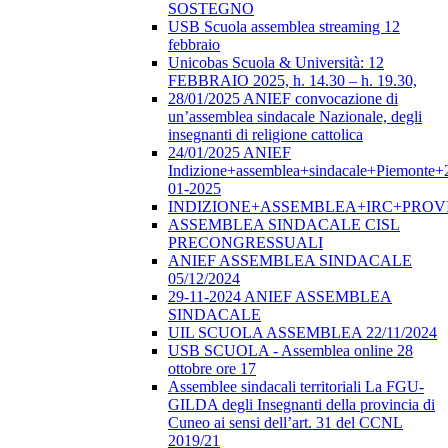
SOSTEGNO
USB Scuola assemblea streaming 12
febbraio
Unicobas Scuola & Università: 12
FEBBRAIO 2025, h. 14.30 – h. 19.30,
28/01/2025 ANIEF convocazione di
un’assemblea sindacale Nazionale, degli
insegnanti di religione cattolica
24/01/2025 ANIEF
Indizione+assemblea+sindacale+Piemonte+
01-2025
INDIZIONE+ASSEMBLEA+IRC+PROV
ASSEMBLEA SINDACALE CISL
PRECONGRESSUALI
ANIEF ASSEMBLEA SINDACALE
05/12/2024
29-11-2024 ANIEF ASSEMBLEA
SINDACALE
UIL SCUOLA ASSEMBLEA 22/11/2024
USB SCUOLA - Assemblea online 28
ottobre ore 17
Assemblee sindacali territoriali La FGU-
GILDA degli Insegnanti della provincia di
Cuneo ai sensi dell’art. 31 del CCNL
2019/21