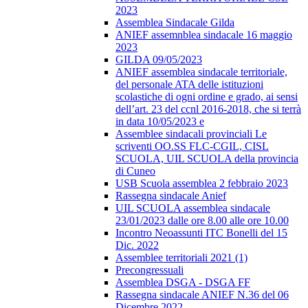
2023
Assemblea Sindacale Gilda
ANIEF assemnblea sindacale 16 maggio
2023
GILDA 09/05/2023
ANIEF assemblea sindacale territoriale,
del personale ATA delle istituzioni
scolastiche di ogni ordine e grado, ai sensi
dell’art. 23 del ccnl 2016-2018, che si terrà
in data 10/05/2023 e
Assemblee sindacali provinciali Le
scriventi OO.SS FLC-CGIL, CISL
SCUOLA, UIL SCUOLA della provincia
di Cuneo
USB Scuola assemblea 2 febbraio 2023
Rassegna sindacale Anief
UIL SCUOLA assemblea sindacale
23/01/2023 dalle ore 8.00 alle ore 10.00
Incontro Neoassunti ITC Bonelli del 15
Dic. 2022
Assemblee territoriali 2021 (1)
Precongressuali
Assemblea DSGA - DSGA FF
Rassegna sindacale ANIEF N.36 del 06
Dicembre 2022