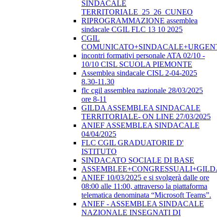
SINDACALE
TERRITORIALE_25_26_CUNEO
RIPROGRAMMAZIONE assemblea
sindacale CGIL FLC 13 10 2025
CGIL
COMUNICATO+SINDACALE+URGEN
incontri formativi personale ATA 02/10 -
10/10 CISL SCUOLA PIEMONTE
Assemblea sindacale CISL 2-04-2025
8.30-11.30
flc cgil assemblea nazionale 28/03/2025
ore 8-11
GILDA ASSEMBLEA SINDACALE
TERRITORIALE- ON LINE 27/03/2025
ANIEF ASSEMBLEA SINDACALE
04/04/2025
FLC CGIL GRADUATORIE D'
ISTITUTO
SINDACATO SOCIALE DI BASE
ASSEMBLEE+CONGRESSUALI+GILD
ANIEF 10/03/2025 e si svolgerà dalle ore
08:00 alle 11:00, attraverso la piattaforma
telematica denominata “Microsoft Teams”.
ANIEF - ASSEMBLEA SINDACALE
NAZIONALE INSEGNATI DI