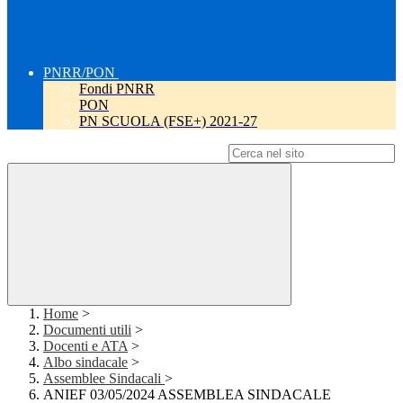
PNRR/PON
Fondi PNRR
PON
PN SCUOLA (FSE+) 2021-27
Campo di ricerca per le pagine del sito
Home
>
Documenti utili
>
Docenti e ATA
>
Albo sindacale
>
Assemblee Sindacali
>
ANIEF 03/05/2024 ASSEMBLEA SINDACALE