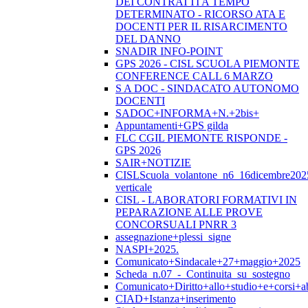
DEI CONTRATTI A TEMPO
DETERMINATO - RICORSO ATA E
DOCENTI PER IL RISARCIMENTO
DEL DANNO
SNADIR INFO-POINT
GPS 2026 - CISL SCUOLA PIEMONTE
CONFERENCE CALL 6 MARZO
S A DOC - SINDACATO AUTONOMO
DOCENTI
SADOC+INFORMA+N.+2bis+
Appuntamenti+GPS gilda
FLC CGIL PIEMONTE RISPONDE -
GPS 2026
SAIR+NOTIZIE
CISLScuola_volantone_n6_16dicembre202
verticale
CISL - LABORATORI FORMATIVI IN
PEPARAZIONE ALLE PROVE
CONCORSUALI PNRR 3
assegnazione+plessi_signe
NASPI+2025.
Comunicato+Sindacale+27+maggio+2025
Scheda_n.07_-_Continuita_su_sostegno
Comunicato+Diritto+allo+studio+e+corsi+abi
CIAD+Istanza+inserimento